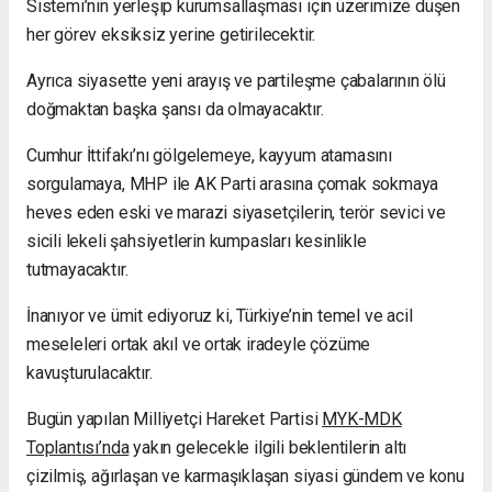
Sistemi’nin yerleşip kurumsallaşması için üzerimize düşen
her görev eksiksiz yerine getirilecektir.
Ayrıca siyasette yeni arayış ve partileşme çabalarının ölü
doğmaktan başka şansı da olmayacaktır.
Cumhur İttifakı’nı gölgelemeye, kayyum atamasını
sorgulamaya, MHP ile AK Parti arasına çomak sokmaya
heves eden eski ve marazi siyasetçilerin, terör sevici ve
sicili lekeli şahsiyetlerin kumpasları kesinlikle
tutmayacaktır.
İnanıyor ve ümit ediyoruz ki, Türkiye’nin temel ve acil
meseleleri ortak akıl ve ortak iradeyle çözüme
kavuşturulacaktır.
Bugün yapılan Milliyetçi Hareket Partisi
MYK-MDK
Toplantısı’nda
yakın gelecekle ilgili beklentilerin altı
çizilmiş, ağırlaşan ve karmaşıklaşan siyasi gündem ve konu