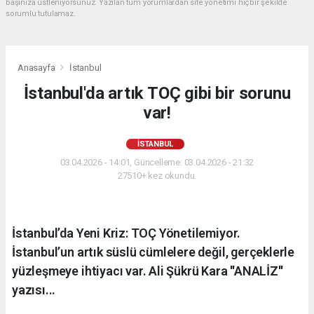
başınıza üstleniyorsunuz. Yazılan tüm yorumlardan site yönetimi hiçbir şekilde
sorumlu tutulamaz.
Anasayfa
İstanbul
İstanbul'da artık TOÇ gibi bir sorunu
var!
İSTANBUL
03.04.2026 - 14:01, Güncelleme: 03.04.2026 - 21:32
27510+ kez okundu.
İstanbul’da Yeni Kriz: TOÇ Yönetilemiyor.
İstanbul’un artık süslü cümlelere değil, gerçeklerle
yüzleşmeye ihtiyacı var. Ali Şükrü Kara ''ANALİZ''
yazısı...