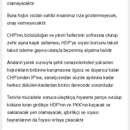
olamayacaktır.
Buna hiçbir vicdan sahibi insanımız rıza göstermeyecek,
onay vermeyecektir.
CHP’nin, bölücülüğün ve yıkım faillerinin sofrasına oturup
zehir aşına kaşık sallaması, HDP’ye siyasi borcunu taksit
taksit ödeme gayesi utançla bezenmiş alçalma halidir.
Anaların yürek sızısıyla şehit cenazelerinden yükselen
hıçkırıkların birbirine karışmasına ilgisiz ve duyarsız kalan
CHP’sinden İP’ine, sanatçısından sözde aydınına kadar
herkes dökülen kanlardan birinci derecede sorumludur.
Terörle mücadele sonuca ulaştıkça, hıyanete pençe vurulup
köküne kıran girdikçe HDP’nin ve PKK’nın kaçacak ve
saklanacak yeri olamayacak, işbirlikçi ve siyasi
hayranlarının da foyası ortaya çıkacaktır.