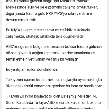
ABD bir yanda güvenli bölge için Müşterek Hareket
Merkezi’nde Türkiye ile eşzamanlı çalışmalar yürütürken,
diğer yanda terör örgütü PKK/YPG’ye silah yardımına
devam etmektedir.
Bu ikiyüzlü ve muhataralı tavır müttefiklik hukukuyla
çelişmekte, stratejik ortaklıkla ters düşmektedir.
ABD’nin, güvenli bölge planlamasını bölücü terör örgütünün
sözde güvenlik açığını kapatmak üzerine tasarlama ve
temin etme niyeti vahim ve fahiş bir yanlıştır.
Bu yanlıştan acilen dönülmelidir.
Türkiye’nin sabrını test etmek, sinir uçlarıyla oynamak hiçbir
ülkenin tevessül etmemesi gereken bir hata ve handikaptır.
17 Eylül 2019’da başlayacak olan Birleşmiş Milletler 74.
Genel Kurulu’nda Türkiye-ABD arasında kurulması beklenen
muhtemel görüşme trafiğinin güvenli bölge etrafındaki