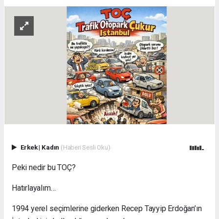
Erkek
|
Kadın
(Haberi Sesli Oku)
Peki nedir bu TOÇ?
Hatırlayalım…
1994 yerel seçimlerine giderken Recep Tayyip Erdoğan’ın