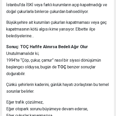
İstanbul’da İSKİ veya farklı kurumların açıp kapatmadığı ve
doğal çukurlarla binlerce çukurdan bahsediliyor.
Büyükşehire ait kurumları çukurları kapatmaması veya geç
kapatmasının kötü algısı kime yansıyor. Elbette ilçe
belediyelerine…
Sonuç: TOÇ Hafife Alınırsa Bedeli Ağır Olur
Unutulmamalıdır ki;
1994’te “Çöp, çukur, çamur” nasıl bir siyasi dönüşümün
başlangıcı olduysa, bugün de
TOÇ
benzer sonuçlar
doğurabilir.
Çünkü şehirlerin kaderini, günlük hayatı zorlaştıran bu temel
sorunlar belirler.
Eğer trafik çözülmez,
Eğer otopark sorunu büyümeye devam ederse,
Eğer çukurlar kapanmazsa…