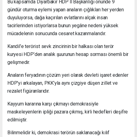
Bu kapsamda Diyarbakır HDP İl Başkanlığı önünde 9
gündür oturma eylemi yapan anaların çığlıkları her yerden
duyuluyorsa, dağa kaçırılan evlatlarını alçak insan
tacirlerinden istiyorlarsa bunun yegâne nedeni yüksek
mücadelenin sonucunda cesaret kazanmalarıdır.
Kandil’e terörist sevk zincirinin bir halkası olan terör
kuryesi HDP’den analık şuurunun hesap sorması önemli bir
gelişmedir.
Anaların feryadının çözüm yeri olarak devleti işaret edenler
HDP’yi arkalayan, PKK’yla aynı çizgiye düşen zillet ve
rezalet figüranlarıdır.
Kayyum kararına karşı çıkmayı demokrasiyle
maskeleyenlerin ipliği pazara çıkmış, kirli hedefleri deşifre
edilmiştir.
Bilinmelidir ki, demokrasi terörün saklanacağı kılıf