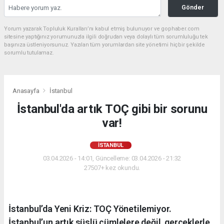
Gönder
Yorum yazarak Topluluk Kuralları’nı kabul etmiş bulunuyor ve gophaber.com
sitesine yaptığınız yorumunuzla ilgili doğrudan veya dolaylı tüm sorumluluğu tek
başınıza üstleniyorsunuz. Yazılan tüm yorumlardan site yönetimi hiçbir şekilde
sorumlu tutulamaz.
Anasayfa
İstanbul
İstanbul'da artık TOÇ gibi bir sorunu
var!
İSTANBUL
03.04.2026 - 14:01, Güncelleme: 03.04.2026 - 21:32
27507+ kez okundu.
İstanbul’da Yeni Kriz: TOÇ Yönetilemiyor.
İstanbul’un artık süslü cümlelere değil, gerçeklerle