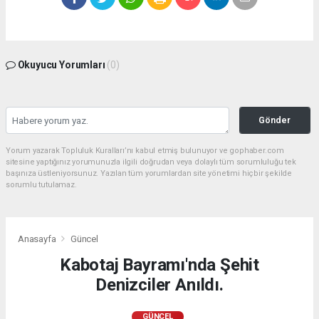
Okuyucu Yorumları
(0)
Gönder
Yorum yazarak Topluluk Kuralları’nı kabul etmiş bulunuyor ve gophaber.com
sitesine yaptığınız yorumunuzla ilgili doğrudan veya dolaylı tüm sorumluluğu tek
başınıza üstleniyorsunuz. Yazılan tüm yorumlardan site yönetimi hiçbir şekilde
sorumlu tutulamaz.
Anasayfa
Güncel
Kabotaj Bayramı'nda Şehit
Denizciler Anıldı.
GÜNCEL