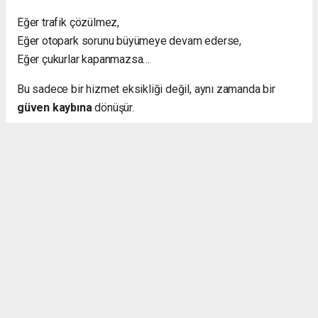
Eğer trafik çözülmez,
Eğer otopark sorunu büyümeye devam ederse,
Eğer çukurlar kapanmazsa…
Bu sadece bir hizmet eksikliği değil, aynı zamanda bir
güven kaybına
dönüşür.
Bence İstanbul Büyükşehir Belediyesi, şehri bir bütün
olarak düşünüp bu konularda adım atmalı diye
düşünüyorum.
Haber - Analiz: Ali Şükrü KARA