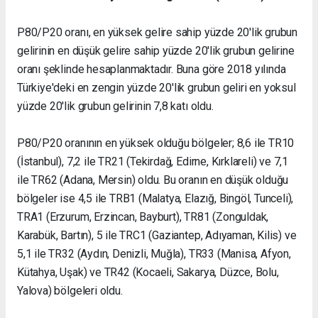
P80/P20 oranı, en yüksek gelire sahip yüzde 20'lik grubun
gelirinin en düşük gelire sahip yüzde 20'lik grubun gelirine
oranı şeklinde hesaplanmaktadır. Buna göre 2018 yılında
Türkiye'deki en zengin yüzde 20'lik grubun geliri en yoksul
yüzde 20'lik grubun gelirinin 7,8 katı oldu.
P80/P20 oranının en yüksek olduğu bölgeler; 8,6 ile TR10
(İstanbul), 7,2 ile TR21 (Tekirdağ, Edirne, Kırklareli) ve 7,1
ile TR62 (Adana, Mersin) oldu. Bu oranın en düşük olduğu
bölgeler ise 4,5 ile TRB1 (Malatya, Elazığ, Bingöl, Tunceli),
TRA1 (Erzurum, Erzincan, Bayburt), TR81 (Zonguldak,
Karabük, Bartın), 5 ile TRC1 (Gaziantep, Adıyaman, Kilis) ve
5,1 ile TR32 (Aydın, Denizli, Muğla), TR33 (Manisa, Afyon,
Kütahya, Uşak) ve TR42 (Kocaeli, Sakarya, Düzce, Bolu,
Yalova) bölgeleri oldu.