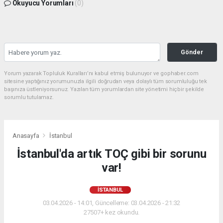
Okuyucu Yorumları
(0)
Gönder
Yorum yazarak Topluluk Kuralları’nı kabul etmiş bulunuyor ve gophaber.com
sitesine yaptığınız yorumunuzla ilgili doğrudan veya dolaylı tüm sorumluluğu tek
başınıza üstleniyorsunuz. Yazılan tüm yorumlardan site yönetimi hiçbir şekilde
sorumlu tutulamaz.
Anasayfa
İstanbul
İstanbul'da artık TOÇ gibi bir sorunu
var!
İSTANBUL
03.04.2026 - 14:01, Güncelleme: 03.04.2026 - 21:32
27507+ kez okundu.