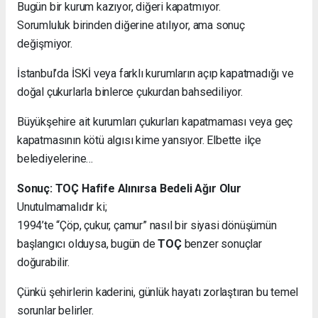
Bugün bir kurum kazıyor, diğeri kapatmıyor.
Sorumluluk birinden diğerine atılıyor, ama sonuç
değişmiyor.
İstanbul’da İSKİ veya farklı kurumların açıp kapatmadığı ve
doğal çukurlarla binlerce çukurdan bahsediliyor.
Büyükşehire ait kurumları çukurları kapatmaması veya geç
kapatmasının kötü algısı kime yansıyor. Elbette ilçe
belediyelerine…
Sonuç: TOÇ Hafife Alınırsa Bedeli Ağır Olur
Unutulmamalıdır ki;
1994’te “Çöp, çukur, çamur” nasıl bir siyasi dönüşümün
başlangıcı olduysa, bugün de
TOÇ
benzer sonuçlar
doğurabilir.
Çünkü şehirlerin kaderini, günlük hayatı zorlaştıran bu temel
sorunlar belirler.