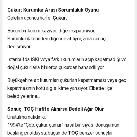
Çukur: Kurumlar Arası Sorumluluk Oyunu
Gelelim üçüncü harfe:
Çukur
.
Bugün bir kurum kazıyor, diğeri kapatmıyor.
Sorumluluk birinden diğerine atılıyor, ama sonuç
değişmiyor.
İstanbul’da İSKİ veya farklı kurumların açıp kapatmadığı ve
doğal çukurlarla binlerce çukurdan bahsediliyor.
Büyükşehire ait kurumları çukurları kapatmaması veya geç
kapatmasının kötü algısı kime yansıyor. Elbette ilçe
belediyelerine…
Sonuç: TOÇ Hafife Alınırsa Bedeli Ağır Olur
Unutulmamalıdır ki;
1994’te “Çöp, çukur, çamur” nasıl bir siyasi dönüşümün
başlangıcı olduysa, bugün de
TOÇ
benzer sonuçlar