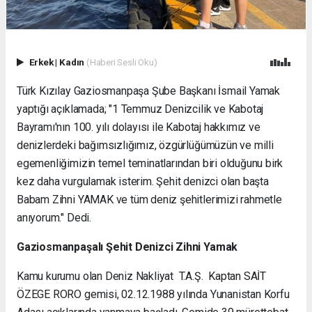
Erkek
|
Kadın
(Haberi Sesli Oku)
Türk Kızılay Gaziosmanpaşa Şube Başkanı İsmail Yamak
yaptığı açıklamada; "1 Temmuz Denizcilik ve Kabotaj
Bayramı'nın 100. yılı dolayısı ile Kabotaj hakkımız ve
denizlerdeki bağımsızlığımız, özgürlüğümüzün ve milli
egemenliğimizin temel teminatlarından biri olduğunu birk
kez daha vurgulamak isterim. Şehit denizci olan başta
Babam Zihni YAMAK ve tüm deniz şehitlerimizi rahmetle
anıyorum." Dedi.
Gaziosmanpaşalı Şehit Denizci Zihni Yamak
Kamu kurumu olan Deniz Nakliyat T.A.Ş.
Kaptan SAİT
ÖZEGE RORO
gemisi, 02.12.1988 yılında Yunanistan Korfu