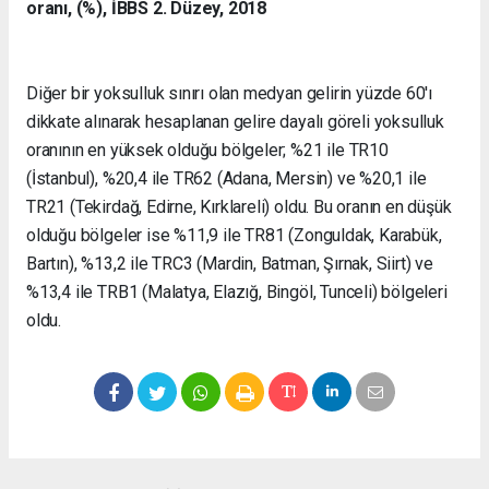
oranı, (%), İBBS 2. Düzey, 2018
Diğer bir yoksulluk sınırı olan medyan gelirin yüzde 60'ı
dikkate alınarak hesaplanan gelire dayalı göreli yoksulluk
oranının en yüksek olduğu bölgeler; %21 ile TR10
(İstanbul), %20,4 ile TR62 (Adana, Mersin) ve %20,1 ile
TR21 (Tekirdağ, Edirne, Kırklareli) oldu. Bu oranın en düşük
olduğu bölgeler ise %11,9 ile TR81 (Zonguldak, Karabük,
Bartın), %13,2 ile TRC3 (Mardin, Batman, Şırnak, Siirt) ve
%13,4 ile TRB1 (Malatya, Elazığ, Bingöl, Tunceli) bölgeleri
oldu.