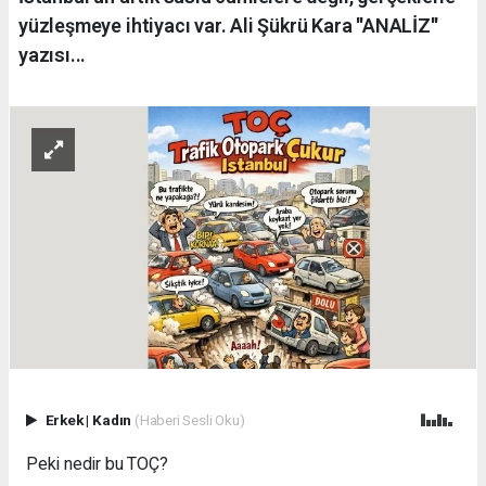
yüzleşmeye ihtiyacı var. Ali Şükrü Kara ''ANALİZ''
yazısı...
Erkek
|
Kadın
(Haberi Sesli Oku)
Peki nedir bu TOÇ?