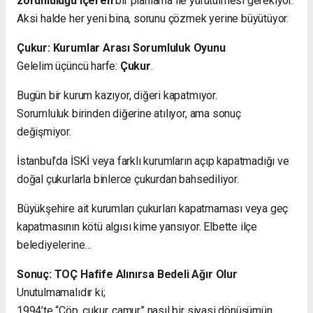
zorunluluğu içeren
bir planlama ile yürütülmesi gerekiyor.
Aksi halde her yeni bina, sorunu çözmek yerine büyütüyor.
Çukur: Kurumlar Arası Sorumluluk Oyunu
Gelelim üçüncü harfe:
Çukur
.
Bugün bir kurum kazıyor, diğeri kapatmıyor.
Sorumluluk birinden diğerine atılıyor, ama sonuç
değişmiyor.
İstanbul’da İSKİ veya farklı kurumların açıp kapatmadığı ve
doğal çukurlarla binlerce çukurdan bahsediliyor.
Büyükşehire ait kurumları çukurları kapatmaması veya geç
kapatmasının kötü algısı kime yansıyor. Elbette ilçe
belediyelerine…
Sonuç: TOÇ Hafife Alınırsa Bedeli Ağır Olur
Unutulmamalıdır ki;
1994’te “Çöp, çukur, çamur” nasıl bir siyasi dönüşümün