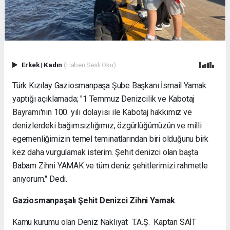
Erkek
|
Kadın
(Haberi Sesli Oku)
Türk Kızılay Gaziosmanpaşa Şube Başkanı İsmail Yamak
yaptığı açıklamada; "1 Temmuz Denizcilik ve Kabotaj
Bayramı'nın 100. yılı dolayısı ile Kabotaj hakkımız ve
denizlerdeki bağımsızlığımız, özgürlüğümüzün ve milli
egemenliğimizin temel teminatlarından biri olduğunu birk
kez daha vurgulamak isterim. Şehit denizci olan başta
Babam Zihni YAMAK ve tüm deniz şehitlerimizi rahmetle
anıyorum." Dedi.
Gaziosmanpaşalı Şehit Denizci Zihni Yamak
Kamu kurumu olan Deniz Nakliyat T.A.Ş.
Kaptan SAİT