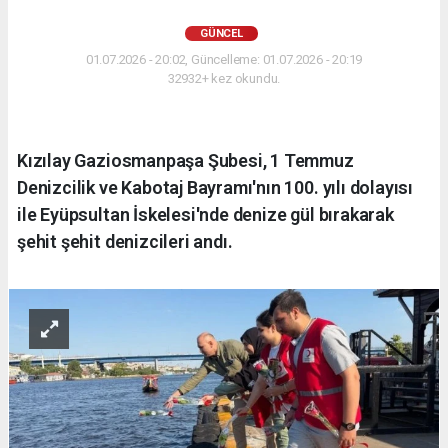
GÜNCEL
01.07.2026 - 20:02, Güncelleme: 01.07.2026 - 20:19
32932+ kez okundu.
Kızılay Gaziosmanpaşa Şubesi, 1 Temmuz
Denizcilik ve Kabotaj Bayramı'nın 100. yılı dolayısı
ile Eyüpsultan İskelesi'nde denize gül bırakarak
şehit şehit denizcileri andı.