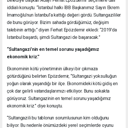
Belediye Başkan Adayı Ferhat Epözdemir seçimlere dair
iddialı konuştu. “İstanbul halkı İBB Başkanımız Sayın Ekrem
İmamoğlu’nun İstanbul’a kattığı değeri gördü. Sultangazililer
de bunu görüyor. Bizim sahada gördüğümüz, değişim
talebinin arttığı.” diyen Ferhat Epözdemir ekledi: “2019’da
İstanbul başardı, şimdi Sultangazi de başaracak.”
“Sultangazi’nin en temel sorunu yaşadığımız
ekonomik kriz.”
Ekonominin kötü yönetiminin ülkeyi bir çıkmaza
götürdüğünü belirten Epözdemir, “Sultangazi yoksulluğun
yoğun olarak yaşandığı bir ilçe. Ekonomideki kötü gidiş en
çok dar gelirli vatandaşlarımızı etkiliyor. Bunu sokakta
görüyoruz. Sultangazinin en temel sorunu yaşadığımız
ekonomik kriz.” diye konuştu.
“Sultangazili bu tablonun sorumlusunun kim olduğunu
biliyor. Bu nedenle önümüzdeki yerel seçimlerde oyunu