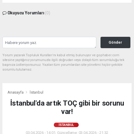
Okuyucu Yorumları
(0)
Gönder
Yorum yazarak Topluluk Kuralları’nı kabul etmiş bulunuyor ve gophaber.com
sitesine yaptığınız yorumunuzla ilgili doğrudan veya dolaylı tüm sorumluluğu tek
başınıza üstleniyorsunuz. Yazılan tüm yorumlardan site yönetimi hiçbir şekilde
sorumlu tutulamaz.
Anasayfa
İstanbul
İstanbul'da artık TOÇ gibi bir sorunu
var!
İSTANBUL
03.04.2026 - 14:01, Güncelleme: 03.04.2026 - 21:32