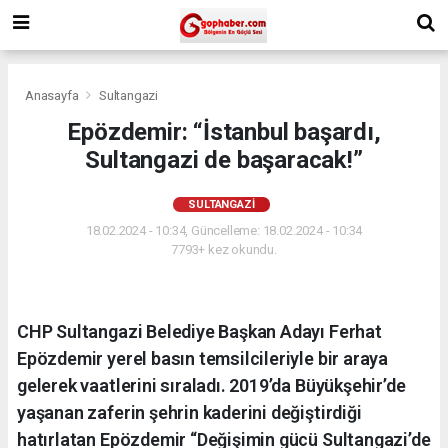
Anasayfa
Sultangazi
Epözdemir: “İstanbul başardı,
Sultangazi de başaracak!”
SULTANGAZI
18.02.2024 - 10:34, Güncelleme: 18.02.2024 - 10:34
7793+ kez okundu.
CHP Sultangazi Belediye Başkan Adayı Ferhat
Epözdemir yerel basın temsilcileriyle bir araya
gelerek vaatlerini sıraladı. 2019’da Büyükşehir’de
yaşanan zaferin şehrin kaderini değiştirdiği
hatırlatan Epözdemir “Değişimin gücü Sultangazi’de