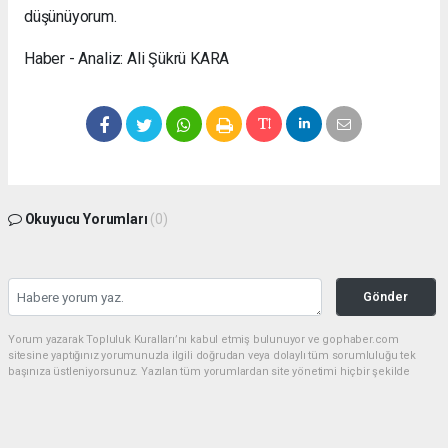
düşünüyorum.
Haber - Analiz: Ali Şükrü KARA
Okuyucu Yorumları
(0)
Gönder
Yorum yazarak Topluluk Kuralları’nı kabul etmiş bulunuyor ve gophaber.com
sitesine yaptığınız yorumunuzla ilgili doğrudan veya dolaylı tüm sorumluluğu tek
başınıza üstleniyorsunuz. Yazılan tüm yorumlardan site yönetimi hiçbir şekilde
sorumlu tutulamaz.