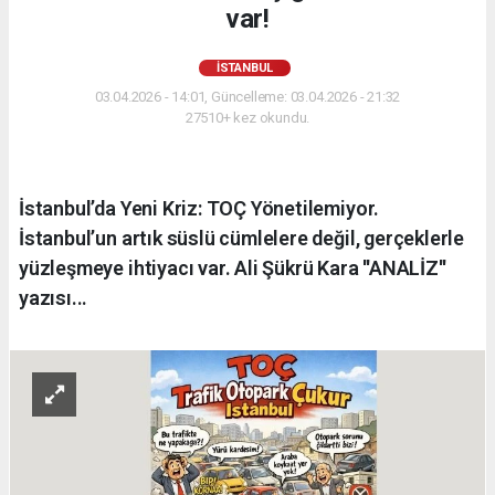
var!
İSTANBUL
03.04.2026 - 14:01, Güncelleme: 03.04.2026 - 21:32
27510+ kez okundu.
İstanbul’da Yeni Kriz: TOÇ Yönetilemiyor.
İstanbul’un artık süslü cümlelere değil, gerçeklerle
yüzleşmeye ihtiyacı var. Ali Şükrü Kara ''ANALİZ''
yazısı...