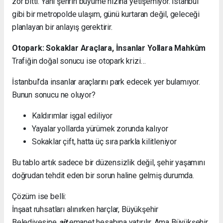
zor bitti. Yani şehrin büyüme hızına yetişemiyor. İstanbul
gibi bir metropolde ulaşım, günü kurtaran değil, geleceği
planlayan bir anlayış gerektirir.
Otopark: Sokaklar Araçlara, İnsanlar Yollara Mahkûm
Trafiğin doğal sonucu ise otopark krizi…
İstanbul’da insanlar araçlarını park edecek yer bulamıyor.
Bunun sonucu ne oluyor?
Kaldırımlar işgal ediliyor
Yayalar yollarda yürümek zorunda kalıyor
Sokaklar çift, hatta üç sıra parkla kilitleniyor
Bu tablo artık sadece bir düzensizlik değil, şehir yaşamını
doğrudan tehdit eden bir sorun haline gelmiş durumda.
Çözüm ise belli:
İnşaat ruhsatları alınırken harçlar, Büyükşehir
Belediyesine
ait
emanet hesabına yatırılır. Ama Büyükşehir