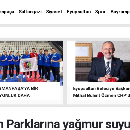
anpaşa
Sultangazi
Siyaset
Eyüpsultan
Spor
Bayramp
SMANPAŞA'YA BİR
Eyüpsultan Belediye Başkanı
YONLUK DAHA
Mithat Bülent Özmen CHP'
İLER.
kalacağını ifade etti.
n Parklarına yağmur suy