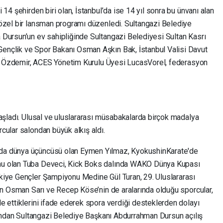
14 şehirden biri olan, İstanbul’da ise 14 yıl sonra bu ünvanı alan
özel bir lansman programı düzenledi. Sultangazi Belediye
Dursun’un ev sahipliğinde Sultangazi Belediyesi Sultan Kasrı
nçlik ve Spor Bakanı Osman Aşkın Bak, İstanbul Valisi Davut
lah Özdemir, ACES Yönetim Kurulu Üyesi LucasVorel, federasyon
başladı. Ulusal ve uluslararası müsabakalarda birçok madalya
cular salondan büyük alkış aldı.
da dünya üçüncüsü olan Eymen Yılmaz, KyokushinKarate'de
nu olan Tuba Deveci, Kick Boks dalında WAKO Dünya Kupası
kiye Gençler Şampiyonu Medine Gül Turan, 29. Uluslararası
Can Osman Sarı ve Recep Köse’nin de aralarında olduğu sporcular,
e ettiklerini ifade ederek spora verdiği desteklerden dolayı
rdından Sultangazi Belediye Başkanı Abdurrahman Dursun açılış