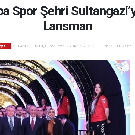
a Spor Şehri Sultangazi’
Lansman
26.04.2026 - 13:03, Güncelleme: 26.04.2026 - 13:16
35008+ kez ok
gazi