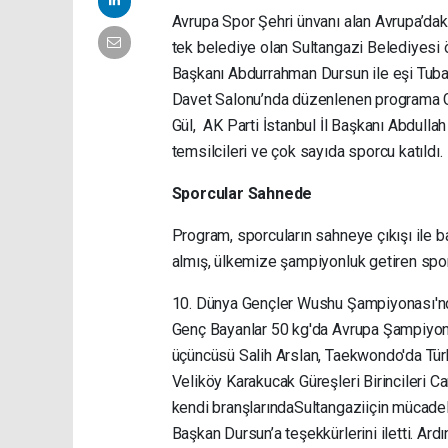
Avrupa Spor Şehri ünvanı alan Avrupa’daki 
tek belediye olan Sultangazi Belediyesi 
Başkanı Abdurrahman Dursun ile eşi Tuba 
Davet Salonu’nda düzenlenen programa Ge
Gül, AK Parti İstanbul İl Başkanı Abdul
temsilcileri ve çok sayıda sporcu katıldı.
Sporcular Sahnede
Program, sporcuların sahneye çıkışı ile 
almış, ülkemize şampiyonluk getiren spor
10. Dünya Gençler Wushu Şampiyonası'n
Genç Bayanlar 50 kg'da Avrupa Şampiyo
üçüncüsü Salih Arslan, Taekwondo'da Tür
Veliköy Karakucak Güreşleri Birincileri 
kendi branşlarındaSultangaziiçin mücadel
Başkan Dursun’a teşekkürlerini iletti. A