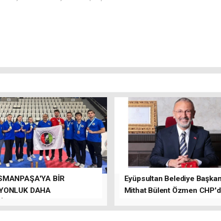
SMANPAŞA'YA BİR
Eyüpsultan Belediye Başkanı
YONLUK DAHA
Mithat Bülent Özmen CHP'
İLER.
kalacağını ifade etti.