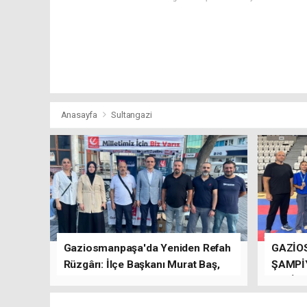
Anasayfa
Sultangazi
Gaziosmanpaşa'da Yeniden Refah
GAZİO
Rüzgârı: İlçe Başkanı Murat Baş,
ŞAMPİ
Kısa Sürede Güçlü Bir Sinerji
GETİRD
Oluşturdu