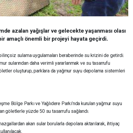
mde azalan yağışlar ve gelecekte yaşanması olası
ir amaçlı önemli bir projeyi hayata geçirdi.
bilinçsiz sulama uygulamaları beraberinde su krizini de getirdi.
r sularından daha verimli yararlanmak ve su tasarrufu
letler oluşturup, parklara da yağmur suyu depolama sistemleri
çeşme Bölge Parkı ve Yağlıdere Parkı’nda kurulan yağmur suyu
n göletlerle yüzde 50 su tasarrufu sağlandı.
mazgallardan akan sular borularla depolara aktarılarak, ihtiyaç
ullanılacak.