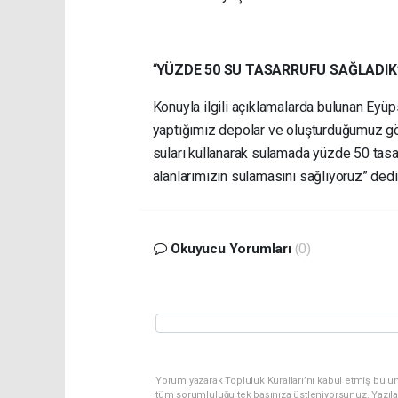
“
YÜZDE 50 SU TASARRUFU SAĞLADIK
Konuyla ilgili açıklamalarda bulunan Eyü
yaptığımız depolar ve oluşturduğumuz gö
suları kullanarak sulamada yüzde 50 tas
alanlarımızın sulamasını sağlıyoruz” dedi
Okuyucu Yorumları
(0)
Yorum yazarak Topluluk Kuralları’nı kabul etmiş bulu
tüm sorumluluğu tek başınıza üstleniyorsunuz. Yazıl