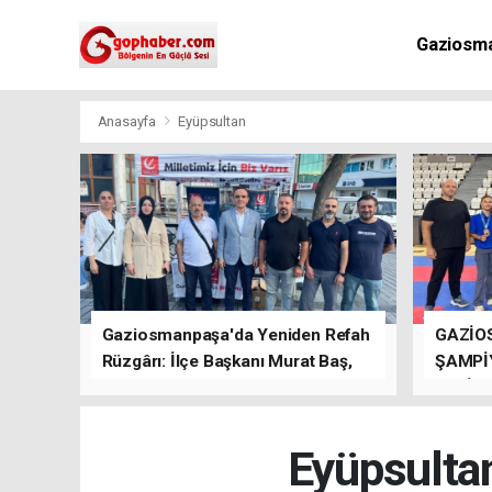
Gaziosm
Anasayfa
Eyüpsultan
Gaziosmanpaşa'da Yeniden Refah
GAZİO
Rüzgârı: İlçe Başkanı Murat Baş,
ŞAMPİ
Kısa Sürede Güçlü Bir Sinerji
GETİRD
Oluşturdu
Eyüpsulta