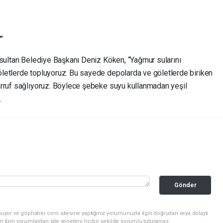
”
psultan Belediye Başkanı Deniz Köken, “Yağmur sularını
letlerde topluyoruz. Bu sayede depolarda ve göletlerde biriken
arruf sağlıyoruz. Böylece şebeke suyu kullanmadan yeşil
.
Gönder
nuyor ve gophaber.com sitesine yaptığınız yorumunuzla ilgili doğrudan veya dolaylı
an tüm yorumlardan site yönetimi hiçbir şekilde sorumlu tutulamaz.