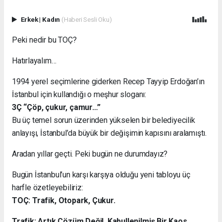
Erkek
|
Kadın
(Haberi Sesli Oku)
Peki nedir bu TOÇ?
Hatırlayalım…
1994 yerel seçimlerine giderken Recep Tayyip Erdoğan’ın
İstanbul için kullandığı o meşhur sloganı:
3Ç “Çöp, çukur, çamur…”
Bu üç temel sorun üzerinden yükselen bir belediyecilik
anlayışı, İstanbul’da büyük bir değişimin kapısını aralamıştı.
Aradan yıllar geçti. Peki bugün ne durumdayız?
Bugün İstanbul’un karşı karşıya olduğu yeni tabloyu üç
harfle özetleyebiliriz:
TOÇ: Trafik, Otopark, Çukur.
Trafik: Artık Çözüm Değil, Kabullenilmiş Bir Kaos