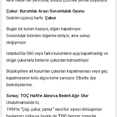
Aksi halde her yeni bina, sorunu çözmek yerine büyütüyor.
Çukur: Kurumlar Arası Sorumluluk Oyunu
Gelelim üçüncü harfe:
Çukur
.
Bugün bir kurum kazıyor, diğeri kapatmıyor.
Sorumluluk birinden diğerine atılıyor, ama sonuç
değişmiyor.
İstanbul’da İSKİ veya farklı kurumların açıp kapatmadığı ve
doğal çukurlarla binlerce çukurdan bahsediliyor.
Büyükşehire ait kurumları çukurları kapatmaması veya geç
kapatmasının kötü algısı kime yansıyor. Elbette ilçe
belediyelerine…
Sonuç: TOÇ Hafife Alınırsa Bedeli Ağır Olur
Unutulmamalıdır ki;
1994’te “Çöp, çukur, çamur” nasıl bir siyasi dönüşümün
başlangıcı olduysa, bugün de
TOÇ
benzer sonuçlar