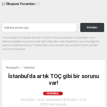
Okuyucu Yorumları
(0)
Gönder
Yorum yazarak Topluluk Kuralları’nı kabul etmiş bulunuyor ve gophaber.com
sitesine yaptığınız yorumunuzla ilgili doğrudan veya dolaylı tüm sorumluluğu tek
başınıza üstleniyorsunuz. Yazılan tüm yorumlardan site yönetimi hiçbir şekilde
sorumlu tutulamaz.
Anasayfa
İstanbul
İstanbul'da artık TOÇ gibi bir sorunu
var!
İSTANBUL
03.04.2026 - 14:01, Güncelleme: 03.04.2026 - 21:32
27501+ kez okundu.