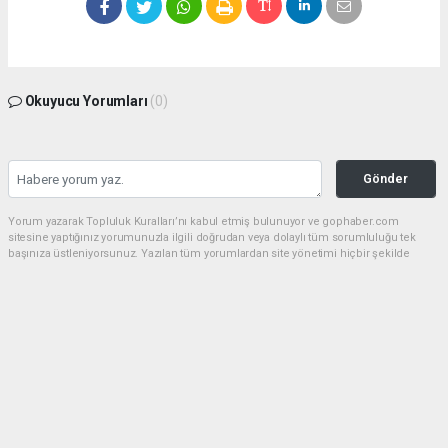
Okuyucu Yorumları
(0)
Gönder
Yorum yazarak Topluluk Kuralları’nı kabul etmiş bulunuyor ve gophaber.com
sitesine yaptığınız yorumunuzla ilgili doğrudan veya dolaylı tüm sorumluluğu tek
başınıza üstleniyorsunuz. Yazılan tüm yorumlardan site yönetimi hiçbir şekilde
sorumlu tutulamaz.
haber paketi
haber scripti
haber yazılımı
Tüm hakları saklı tutulmaktadır.Copyright 2026©
Haber Yazılımı:
Web Aksiyon ®