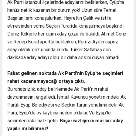
Ak Parti İstanbul ilçelerinde adaylarını belirlerken, Eyüp'te
henüz netlik kazanan bir durum yok! Uzun süre Temel
Başalan ismi konuşulurken, Hayrettin Çelik ve istifa
etmesinden sonra Seçkin Turan'da konuşulmaya başlandı.
Deniz Köken'e her daim aday gözü ile bakıldı. Ahmet Genç
ve Recep Koral aportta beklerken; Remzi Aydın süpriz
aday olarak göz ucunda durdu. Türker Saltabaş son
dakikada aday adayı oldu, bir daha sesini duyan olmadı.
Fakat gelinen noktada Ak Parti'nin Eyüp'te seçimleri
rahat kazanamayacağı ortaya çıktı.
Bu rahatsızlık, aday belirlemede Ak Parti'nin rahat
davranmasını engelledi. İsmail Kavuncu yönetimimdeki Ak
Partili Eyüp Belediyesi ve Seçkin Turan yönetimindeki Ak
Parti, Eyüp'de oy kaybına neden oldular. Ve Eyüp'te
seçimler riskli hale geldi.
Başarısızlığın mimarları aday
yapılır mı bilinmez!