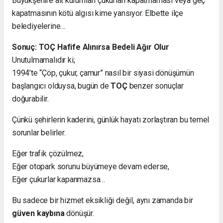
Büyükşehire ait kurumları çukurları kapatmaması veya geç
kapatmasının kötü algısı kime yansıyor. Elbette ilçe
belediyelerine…
Sonuç: TOÇ Hafife Alınırsa Bedeli Ağır Olur
Unutulmamalıdır ki;
1994’te “Çöp, çukur, çamur” nasıl bir siyasi dönüşümün
başlangıcı olduysa, bugün de
TOÇ
benzer sonuçlar
doğurabilir.
Çünkü şehirlerin kaderini, günlük hayatı zorlaştıran bu temel
sorunlar belirler.
Eğer trafik çözülmez,
Eğer otopark sorunu büyümeye devam ederse,
Eğer çukurlar kapanmazsa…
Bu sadece bir hizmet eksikliği değil, aynı zamanda bir
güven kaybına
dönüşür.