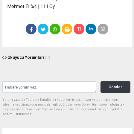
Mehmet Er %4 | 111 Oy
Okuyucu Yorumları
(0)
Gönder
Yorum yazarak Topluluk Kuralları’nı kabul etmiş bulunuyor ve gophaber.com
sitesine yaptığınız yorumunuzla ilgili doğrudan veya dolaylı tüm sorumluluğu tek
başınıza üstleniyorsunuz. Yazılan tüm yorumlardan site yönetimi hiçbir şekilde
sorumlu tutulamaz.