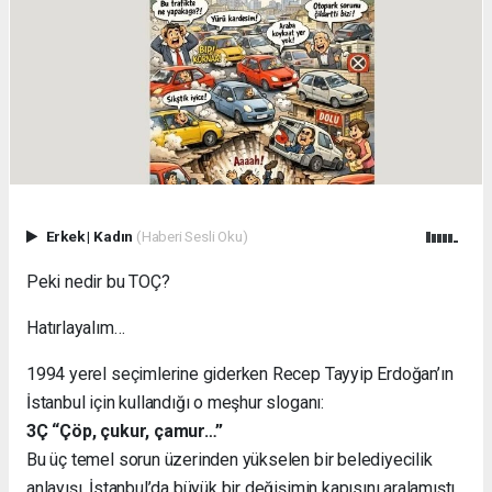
Erkek
|
Kadın
(Haberi Sesli Oku)
Peki nedir bu TOÇ?
Hatırlayalım…
1994 yerel seçimlerine giderken Recep Tayyip Erdoğan’ın
İstanbul için kullandığı o meşhur sloganı:
3Ç “Çöp, çukur, çamur…”
Bu üç temel sorun üzerinden yükselen bir belediyecilik
anlayışı, İstanbul’da büyük bir değişimin kapısını aralamıştı.