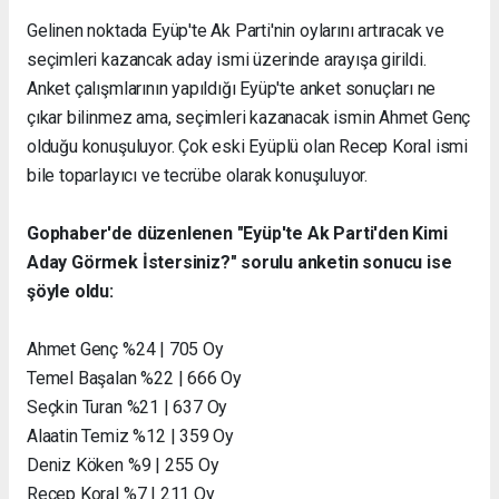
Gelinen noktada Eyüp'te Ak Parti'nin oylarını artıracak ve
seçimleri kazancak aday ismi üzerinde arayışa girildi.
Anket çalışmlarının yapıldığı Eyüp'te anket sonuçları ne
çıkar bilinmez ama, seçimleri kazanacak ismin Ahmet Genç
olduğu konuşuluyor. Çok eski Eyüplü olan Recep Koral ismi
bile toparlayıcı ve tecrübe olarak konuşuluyor.
Gophaber'de düzenlenen "Eyüp'te Ak Parti'den Kimi
Aday Görmek İstersiniz?" sorulu anketin sonucu ise
şöyle oldu:
Ahmet Genç %24 | 705 Oy
Temel Başalan %22 | 666 Oy
Seçkin Turan %21 | 637 Oy
Alaatin Temiz %12 | 359 Oy
Deniz Köken %9 | 255 Oy
Recep Koral %7 | 211 Oy