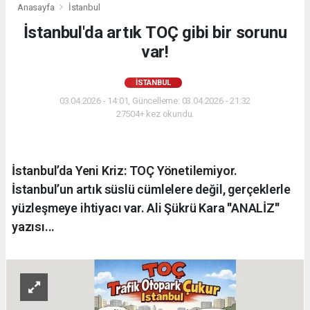
Anasayfa
İstanbul
İstanbul'da artık TOÇ gibi bir sorunu
var!
İSTANBUL
03.04.2026 - 14:01, Güncelleme: 03.04.2026 - 21:32
27504+ kez okundu.
İstanbul’da Yeni Kriz: TOÇ Yönetilemiyor.
İstanbul’un artık süslü cümlelere değil, gerçeklerle
yüzleşmeye ihtiyacı var. Ali Şükrü Kara ''ANALİZ''
yazısı...