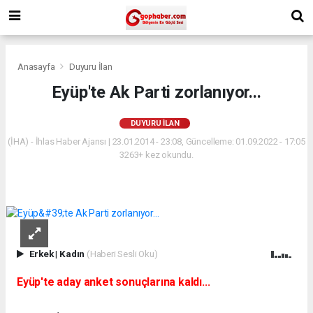
Anasayfa
Duyuru İlan
Eyüp'te Ak Parti zorlanıyor...
DUYURU İLAN
(İHA) - İhlas Haber Ajansı | 23.01.2014 - 23:08, Güncelleme: 01.09.2022 - 17:05
3263+ kez okundu.
Erkek
|
Kadın
(Haberi Sesli Oku)
Eyüp'te aday anket sonuçlarına kaldı...