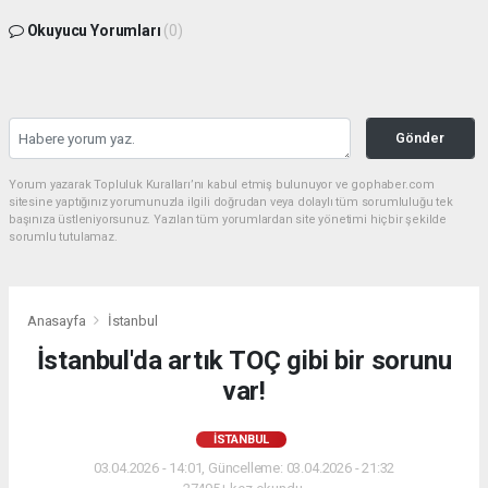
Okuyucu Yorumları
(0)
Gönder
Yorum yazarak Topluluk Kuralları’nı kabul etmiş bulunuyor ve gophaber.com
sitesine yaptığınız yorumunuzla ilgili doğrudan veya dolaylı tüm sorumluluğu tek
başınıza üstleniyorsunuz. Yazılan tüm yorumlardan site yönetimi hiçbir şekilde
sorumlu tutulamaz.
Anasayfa
İstanbul
İstanbul'da artık TOÇ gibi bir sorunu
var!
İSTANBUL
03.04.2026 - 14:01, Güncelleme: 03.04.2026 - 21:32