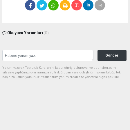
Okuyucu Yorumları
(0)
Gönder
Yorum yazarak Topluluk Kuralları’nı kabul etmiş bulunuyor ve gophaber.com
sitesine yaptığınız yorumunuzla ilgili doğrudan veya dolaylı tüm sorumluluğu tek
başınıza üstleniyorsunuz. Yazılan tüm yorumlardan site yönetimi hiçbir şekilde
sorumlu tutulamaz.
haber paketi
haber scripti
haber yazılımı
Tüm hakları saklı tutulmaktadır.Copyright 2026©
Haber Yazılımı:
Web Aksiyon ®