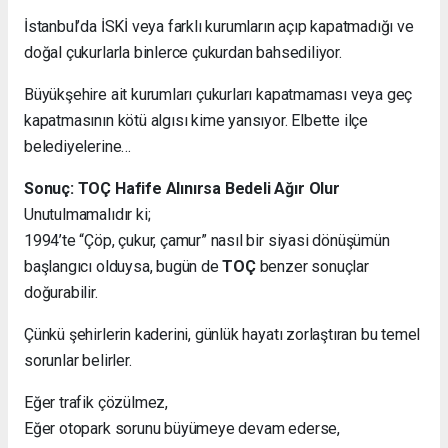
İstanbul’da İSKİ veya farklı kurumların açıp kapatmadığı ve
doğal çukurlarla binlerce çukurdan bahsediliyor.
Büyükşehire ait kurumları çukurları kapatmaması veya geç
kapatmasının kötü algısı kime yansıyor. Elbette ilçe
belediyelerine…
Sonuç: TOÇ Hafife Alınırsa Bedeli Ağır Olur
Unutulmamalıdır ki;
1994’te “Çöp, çukur, çamur” nasıl bir siyasi dönüşümün
başlangıcı olduysa, bugün de
TOÇ
benzer sonuçlar
doğurabilir.
Çünkü şehirlerin kaderini, günlük hayatı zorlaştıran bu temel
sorunlar belirler.
Eğer trafik çözülmez,
Eğer otopark sorunu büyümeye devam ederse,