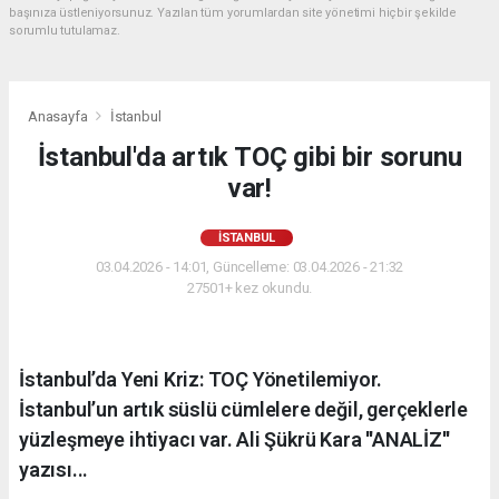
başınıza üstleniyorsunuz. Yazılan tüm yorumlardan site yönetimi hiçbir şekilde
sorumlu tutulamaz.
Anasayfa
İstanbul
İstanbul'da artık TOÇ gibi bir sorunu
var!
İSTANBUL
03.04.2026 - 14:01, Güncelleme: 03.04.2026 - 21:32
27501+ kez okundu.
İstanbul’da Yeni Kriz: TOÇ Yönetilemiyor.
İstanbul’un artık süslü cümlelere değil, gerçeklerle
yüzleşmeye ihtiyacı var. Ali Şükrü Kara ''ANALİZ''
yazısı...