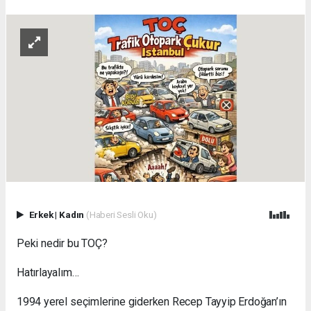
Erkek
|
Kadın
(Haberi Sesli Oku)
Peki nedir bu TOÇ?
Hatırlayalım…
1994 yerel seçimlerine giderken Recep Tayyip Erdoğan’ın