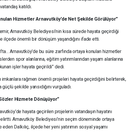
vatandaş katıldı.
Konulan Hizmetler Arnavutköy’de Net Şekilde Görülüyor”
emir, Arnavutköy Belediyesi’nin kısa sürede hayata geçirdiği
çte ilçede önemli bir dönüşüm yaşandığını ifade etti.
 tarafta… Arnavutköy’de bu süre zarfında ortaya konulan hizmetler
slerden spor alanlarına, eğitim yatırımlarından yaşam alanlarına
unan işler hayata geçirildi” dedi.
ı imkanlara rağmen önemli projeleri hayata geçirdiğini belirterek,
 güçlü şekilde yansıdığını vurguladı.
n Sözler Hizmete Dönüşüyor”
rnavutköy’de hayata geçirilen projelerin vatandaşın hayatını
elirtti. Arnavutköy Belediyesi’nin seçim döneminde ortaya
 eden Dalkılıç, ilçede her yeni yatırımın sosyal yaşamı