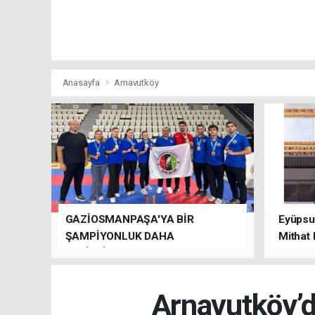
Anasayfa
Arnavutköy
GAZİOSMANPAŞA'YA BİR
Eyüpsul
ŞAMPİYONLUK DAHA
Mithat
GETİRDİLER.
kalacağı
Arnavutköy’de