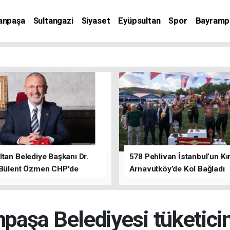
anpaşa
Sultangazi
Siyaset
Eyüpsultan
Spor
Bayramp
tan Belediye Başkanı Dr.
578 Pehlivan İstanbul’un Kır
 Bülent Özmen CHP'de
Arnavutköy’de Kol Bağladı
nı ifade etti.
aşa Belediyesi tüketici