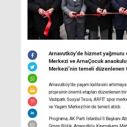
Arnavutköy’de hizmet yağmuru d
Merkezi ve ArnaÇocuk anaokulu 
Merkezi’nin temeli düzenlenen tö
Arnavutköy’de yaşam kalitesini artırmaya
projesinin önemli etapları düzenlenen tör
Vadipark Sosyal Tesis, ARFİT spor merkez
ve Yaşam Merkezi’nin de temeli atıldı.
Programa; AK Parti İstanbul İl Başkanı Ab
Gören Bölük, Arnavutköy Kaymakamı Mah