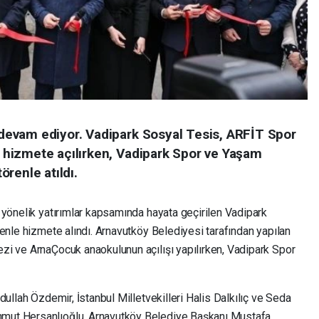
evam ediyor. Vadipark Sosyal Tesis, ARFİT Spor
hizmete açılırken, Vadipark Spor ve Yaşam
renle atıldı.
 yönelik yatırımlar kapsamında hayata geçirilen Vadipark
enle hizmete alındı. Arnavutköy Belediyesi tarafından yapılan
i ve ArnaÇocuk anaokulunun açılışı yapılırken, Vadipark Spor
dullah Özdemir, İstanbul Milletvekilleri Halis Dalkılıç ve Seda
mut Hersanlıoğlu, Arnavutköy Belediye Başkanı Mustafa