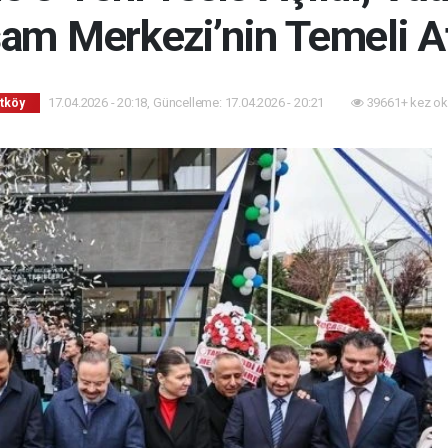
am Merkezi’nin Temeli At
17.04.2026 - 20:18, Güncelleme: 17.04.2026 - 20:21
39661+ kez ok
tköy