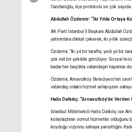
Candaroğlu, ilçe protokolü ve çok sayıda 
Abdullah Özdemir: “İki Yılda Ortaya 
AK Parti İstanbul İl Başkanı Abdullah Özd
yatırımlara dikkat çekerek, iki yıllık süre
Özdemir, “İki yıl bir tarafta, yedi yıl bir
çok net bir şekilde görülüyor. Sosyal tesi
kadar her başlıkta vatandaşın hayatına dok
Özdemir, Arnavutköy Belediyesi’nin sınırl
vatandaş odaklı hizmet anlayışının sahaya
Halis Dalkılıç: “Arnavutköy’de Verile
İstanbul Milletvekili Halis Dalkılıç ise A
kolaylaştıran somut hizmetler olduğunu b
koyduğu vizyonu sahaya yansıttığını ifade