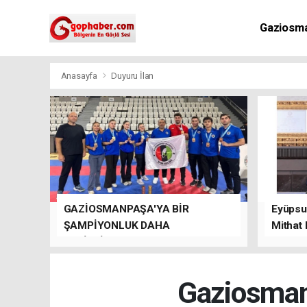
Gaziosm
Anasayfa
Duyuru İlan
GAZİOSMANPAŞA'YA BİR
Eyüpsul
ŞAMPİYONLUK DAHA
Mithat
GETİRDİLER.
kalacağı
Gaziosmanp