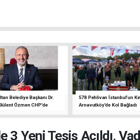
tan Belediye Başkanı Dr.
578 Pehlivan İstanbul’un Kır
 Bülent Özmen CHP'de
Arnavutköy’de Kol Bağladı
nı ifade etti.
 3 Yeni Tesis Açıldı, Va