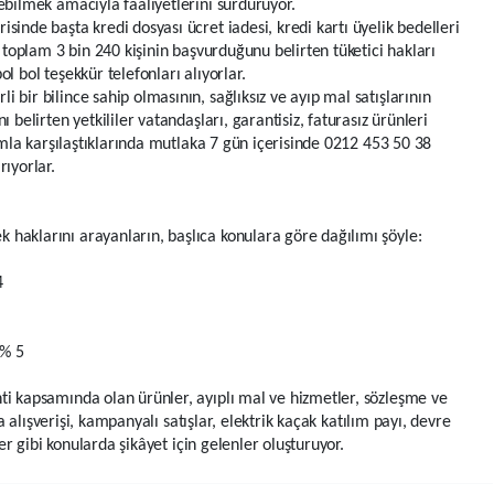
bilmek amacıyla faaliyetlerini sürdürüyor.
risinde başta kredi dosyası ücret iadesi, kredi kartı üyelik bedelleri
toplam 3 bin 240 kişinin başvurduğunu belirten tüketici hakları
ol bol teşekkür telefonları alıyorlar.
li bir bilince sahip olmasının, sağlıksız ve ayıp mal satışlarının
belirten yetkililer vatandaşları, garantisiz, faturasız ürünleri
umla karşılaştıklarında mutlaka 7 gün içerisinde 0212 453 50 38
ıyorlar.
k haklarını arayanların, başlıca konulara göre dağılımı şöyle:
4
 % 5
anti kapsamında olan ürünler, ayıplı mal ve hizmetler, sözleşme ve
a alışverişi, kampanyalı satışlar, elektrik kaçak katılım payı, devre
er gibi konularda şikâyet için gelenler oluşturuyor.