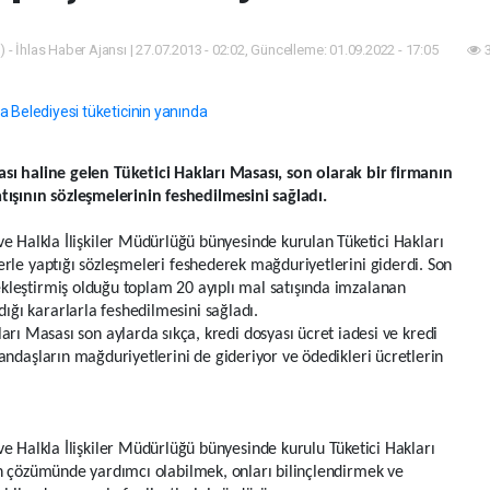
 - İhlas Haber Ajansı | 27.07.2013 - 02:02, Güncelleme: 01.09.2022 - 17:05
3
ası haline gelen Tüketici Hakları Masası, son olarak bir firmanın
atışının sözleşmelerinin feshedilmesini sağladı.
e Halkla İlişkiler Müdürlüğü bünyesinde kurulan Tüketici Hakları
lerle yaptığı sözleşmeleri feshederek mağduriyetlerini giderdi. Son
ekleştirmiş olduğu toplam 20 ayıplı mal satışında imzalanan
ığı kararlarla feshedilmesini sağladı.
rı Masası son aylarda sıkça, kredi dosyası ücret iadesi ve kredi
tandaşların mağduriyetlerini de gideriyor ve ödedikleri ücretlerin
e Halkla İlişkiler Müdürlüğü bünyesinde kurulu Tüketici Hakları
rın çözümünde yardımcı olabilmek, onları bilinçlendirmek ve