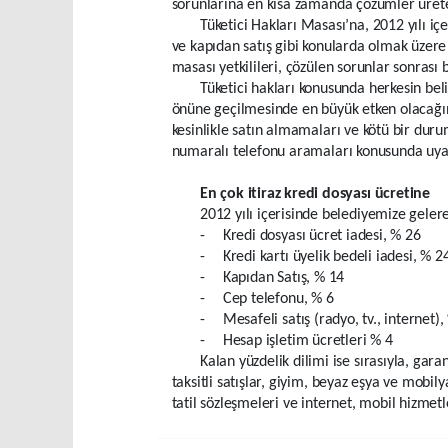
sorunlarına en kısa zamanda çözümler ürete
Tüketici Hakları Masası’na, 2012 yılı içe
ve kapıdan satış gibi konularda olmak üzere 
masası yetkilileri, çözülen sorunlar sonrası b
Tüketici hakları konusunda herkesin belir
önüne geçilmesinde en büyük etken olacağını 
kesinlikle satın almamaları ve kötü bir dur
numaralı telefonu aramaları konusunda uyar
En çok itiraz kredi dosyası ücretine
2012 yılı içerisinde belediyemize gelere
-
Kredi dosyası ücret iadesi, % 26
-
Kredi kartı üyelik bedeli iadesi, % 2
-
Kapıdan Satış, % 14
-
Cep telefonu, % 6
-
Mesafeli satış (radyo, tv., internet),
-
Hesap işletim ücretleri % 4
Kalan yüzdelik dilimi ise sırasıyla, gar
taksitli satışlar, giyim, beyaz eşya ve mobily
tatil sözleşmeleri ve internet, mobil hizmetl