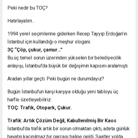
Peki nedir bu TOÇ?
Hatırlayalım…
1994 yerel seçimlerine giderken Recep Tayyip Erdoğan’ın
İstanbul için kullandığı o meşhur sloganı:
3Ç “Çöp, çukur, çamur…”
Bu üç temel sorun üzerinden yükselen bir belediyecilik
anlayışı, İstanbul’da büyük bir değişimin kapısını aralamıştı.
Aradan yıllar geçti. Peki bugün ne durumdayız?
Bugün İstanbul’un karşı karşıya olduğu yeni tabloyu üç
harfle özetleyebiliriz:
TOÇ: Trafik, Otopark, Çukur.
Trafik: Artık Çözüm Değil, Kabullenilmiş Bir Kaos
İstanbul’da trafik artık bir sorun olmaktan çıktı, adeta günlük
hayatın kaçınılmaz bir parçası haline geldi. Saatler yolda