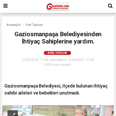
Anasayfa
Sivil Toplum
Gaziosmanpaşa Belediyesinden
İhtiyaç Sahiplerine yardım.
SIVIL TOPLUM
25.02.2016 - 17:46, Güncelleme: 01.09.2022 - 17:06
3507+ kez okundu.
Gaziosmanpaşa Belediyesi, ilçede bulunan ihtiyaç
sahibi aileleri ve bebekleri unutmadı.