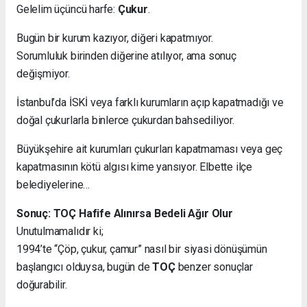
Gelelim üçüncü harfe:
Çukur
.
Bugün bir kurum kazıyor, diğeri kapatmıyor.
Sorumluluk birinden diğerine atılıyor, ama sonuç
değişmiyor.
İstanbul’da İSKİ veya farklı kurumların açıp kapatmadığı ve
doğal çukurlarla binlerce çukurdan bahsediliyor.
Büyükşehire ait kurumları çukurları kapatmaması veya geç
kapatmasının kötü algısı kime yansıyor. Elbette ilçe
belediyelerine…
Sonuç: TOÇ Hafife Alınırsa Bedeli Ağır Olur
Unutulmamalıdır ki;
1994’te “Çöp, çukur, çamur” nasıl bir siyasi dönüşümün
başlangıcı olduysa, bugün de
TOÇ
benzer sonuçlar
doğurabilir.