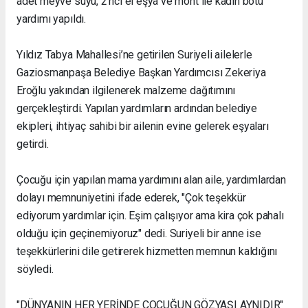
adet meyve suyu, 2’nci el eşya ve mont ile kadın botu
yardımı yapıldı.
Yıldız Tabya Mahallesi’ne getirilen Suriyeli ailelerle
Gaziosmanpaşa Belediye Başkan Yardımcısı Zekeriya
Eroğlu yakından ilgilenerek malzeme dağıtımını
gerçekleştirdi. Yapılan yardımların ardından belediye
ekipleri, ihtiyaç sahibi bir ailenin evine gelerek eşyaları
getirdi.
Çocuğu için yapılan mama yardımını alan aile, yardımlardan
dolayı memnuniyetini ifade ederek, "Çok teşekkür
ediyorum yardımlar için. Eşim çalışıyor ama kira çok pahalı
olduğu için geçinemiyoruz" dedi. Suriyeli bir anne ise
teşekkürlerini dile getirerek hizmetten memnun kaldığını
söyledi.
"DÜNYANIN HER YERİNDE ÇOCUĞUN GÖZYAŞI AYNIDIR"