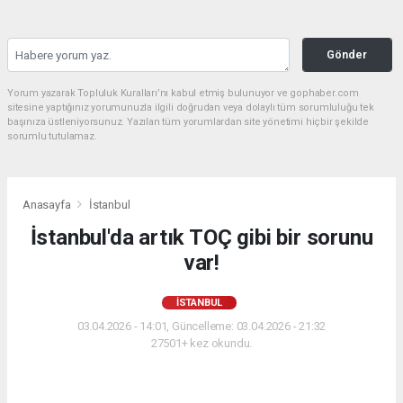
Gönder
Yorum yazarak Topluluk Kuralları’nı kabul etmiş bulunuyor ve gophaber.com
sitesine yaptığınız yorumunuzla ilgili doğrudan veya dolaylı tüm sorumluluğu tek
başınıza üstleniyorsunuz. Yazılan tüm yorumlardan site yönetimi hiçbir şekilde
sorumlu tutulamaz.
Anasayfa
İstanbul
İstanbul'da artık TOÇ gibi bir sorunu
var!
İSTANBUL
03.04.2026 - 14:01, Güncelleme: 03.04.2026 - 21:32
27501+ kez okundu.