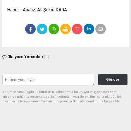
Haber - Analiz: Ali Şükrü KARA
Okuyucu Yorumları
(0)
Gönder
Yorum yazarak Topluluk Kuralları’nı kabul etmiş bulunuyor ve gophaber.com
sitesine yaptığınız yorumunuzla ilgili doğrudan veya dolaylı tüm sorumluluğu tek
başınıza üstleniyorsunuz. Yazılan tüm yorumlardan site yönetimi hiçbir şekilde
sorumlu tutulamaz.