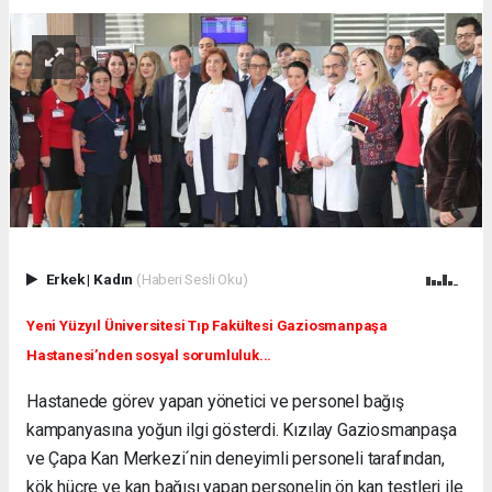
Erkek
|
Kadın
(Haberi Sesli Oku)
Yeni Yüzyıl Üniversitesi Tıp Fakültesi Gaziosmanpaşa
Hastanesi’nde
n sosyal sorumluluk...
Hastanede görev yapan yönetici ve personel bağış
kampanyasına yoğun ilgi gösterdi. Kızılay Gaziosmanpaşa
ve Çapa Kan Merkezi´nin deneyimli personeli tarafından,
kök hücre ve kan bağışı yapan personelin ön kan testleri ile