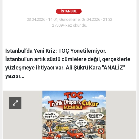
İSTANBUL
03.04.2026 - 14:01, Güncelleme: 03.04.2026 - 21:32
27509+ kez okundu.
İstanbul’da Yeni Kriz: TOÇ Yönetilemiyor.
İstanbul’un artık süslü cümlelere değil, gerçeklerle
yüzleşmeye ihtiyacı var. Ali Şükrü Kara ''ANALİZ''
yazısı...