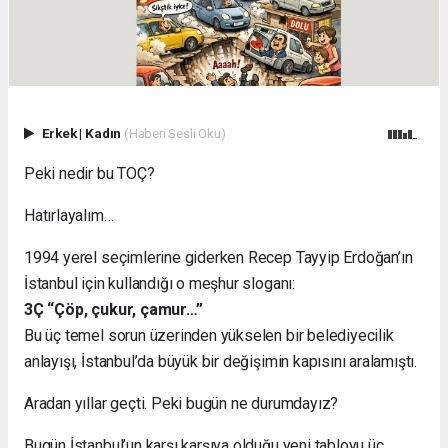
Erkek
|
Kadın
(Haberi Sesli Oku)
Peki nedir bu TOÇ?
Hatırlayalım…
1994 yerel seçimlerine giderken Recep Tayyip Erdoğan’ın
İstanbul için kullandığı o meşhur sloganı:
3Ç “Çöp, çukur, çamur…”
Bu üç temel sorun üzerinden yükselen bir belediyecilik
anlayışı, İstanbul’da büyük bir değişimin kapısını aralamıştı.
Aradan yıllar geçti. Peki bugün ne durumdayız?
Bugün İstanbul’un karşı karşıya olduğu yeni tabloyu üç