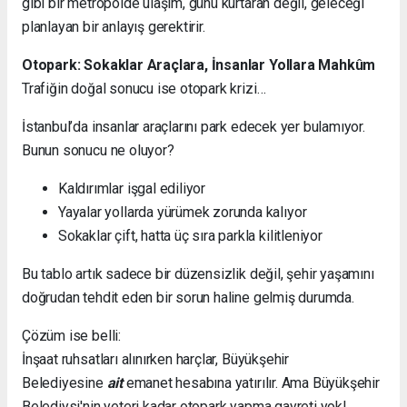
gibi bir metropolde ulaşım, günü kurtaran değil, geleceği
planlayan bir anlayış gerektirir.
Otopark: Sokaklar Araçlara, İnsanlar Yollara Mahkûm
Trafiğin doğal sonucu ise otopark krizi…
İstanbul’da insanlar araçlarını park edecek yer bulamıyor.
Bunun sonucu ne oluyor?
Kaldırımlar işgal ediliyor
Yayalar yollarda yürümek zorunda kalıyor
Sokaklar çift, hatta üç sıra parkla kilitleniyor
Bu tablo artık sadece bir düzensizlik değil, şehir yaşamını
doğrudan tehdit eden bir sorun haline gelmiş durumda.
Çözüm ise belli:
İnşaat ruhsatları alınırken harçlar, Büyükşehir
Belediyesine
ait
emanet hesabına yatırılır. Ama Büyükşehir
Belediysi'nin yeteri kadar otopark yapma gayreti yok!