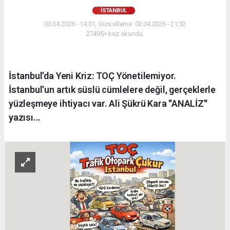
İSTANBUL
03.04.2026 - 14:01, Güncelleme: 03.04.2026 - 21:32
27495+ kez okundu.
İstanbul’da Yeni Kriz: TOÇ Yönetilemiyor.
İstanbul’un artık süslü cümlelere değil, gerçeklerle
yüzleşmeye ihtiyacı var. Ali Şükrü Kara ''ANALİZ''
yazısı...