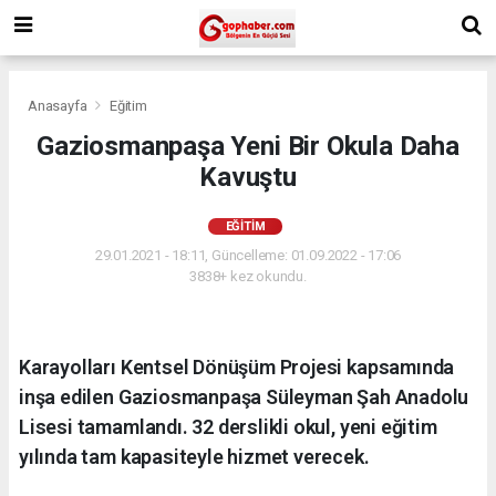
Anasayfa
Eğitim
Gaziosmanpaşa Yeni Bir Okula Daha
Kavuştu
EĞITIM
29.01.2021 - 18:11, Güncelleme: 01.09.2022 - 17:06
3838+ kez okundu.
Karayolları Kentsel Dönüşüm Projesi kapsamında
inşa edilen Gaziosmanpaşa Süleyman Şah Anadolu
Lisesi tamamlandı. 32 derslikli okul, yeni eğitim
yılında tam kapasiteyle hizmet verecek.