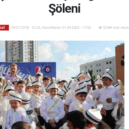
Şöleni
09.07.2018 - 12:26, Güncelleme: 01.09.2022 - 17:06
3238+ kez okun
cel