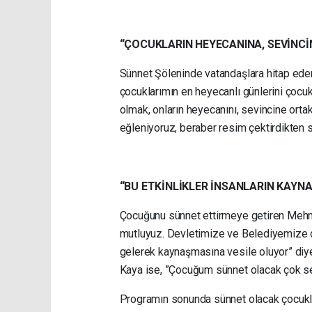
“ÇOCUKLARIN HEYECANINA, SEVİNC
Sünnet Şöleninde vatandaşlara hitap ed
çocuklarımın en heyecanlı günlerini çocuk
olmak, onların heyecanını, sevincine ortak
eğleniyoruz, beraber resim çektirdikten s
“BU ETKİNLİKLER İNSANLARIN KAYN
Çocuğunu sünnet ettirmeye getiren Mehm
mutluyuz. Devletimize ve Belediyemize ço
gelerek kaynaşmasına vesile oluyor” diy
Kaya ise, ”Çocuğum sünnet olacak çok se
Programın sonunda sünnet olacak çocuklara