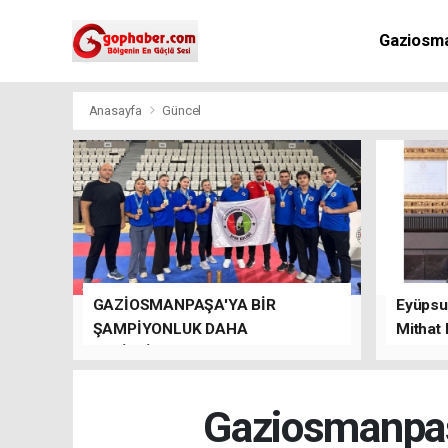
Gaziosm
Anasayfa
Güncel
GAZİOSMANPAŞA'YA BİR
Eyüpsul
ŞAMPİYONLUK DAHA
Mithat
GETİRDİLER.
kalacağı
Gaziosmanpa