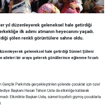
r yıl düzenleyerek geleneksel hale getirdiği
rkekliğe ilk adımı atmanın heyecanını yaşadı.
ildiği şölen renkli görüntülere sahne oldu.
düzenleyerek geleneksel hale getirdiği Sünnet Şöleni
aileleri bir araya gelerek gönüllerince eğlenme fırsatı
ençlik Parkı’nda gerçekleştirilen şölende çocuklar için özel
ediye Başkanı Hasan Tahsin Usta da etkinliğe katılarak
kmadı. Etkinlikte Başkan Usta, sünnet kıyafeti giymiş çocuklarla
.