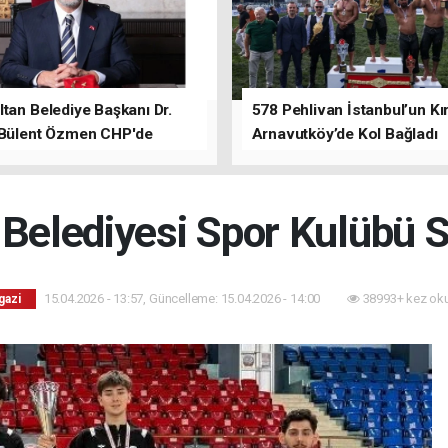
tan Belediye Başkanı Dr.
578 Pehlivan İstanbul’un Kır
 Bülent Özmen CHP'de
Arnavutköy’de Kol Bağladı
nı ifade etti.
 Belediyesi Spor Kulübü S
15.04.2026 - 13:57, Güncelleme: 15.04.2026 - 14:00
38993+ kez ok
gazi