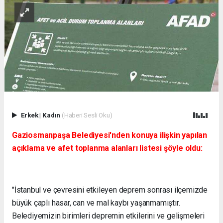
Erkek
|
Kadın
(Haberi Sesli Oku)
Gaziosmanpaşa Belediyesi'nden konuya ilişkin yapılan
açıklama ve afet toplanma alanları listesi şöyle oldu:
"İstanbul ve çevresini etkileyen deprem sonrası ilçemizde
büyük çaplı hasar, can ve mal kaybı yaşanmamıştır.
Belediyemizin birimleri depremin etkilerini ve gelişmeleri