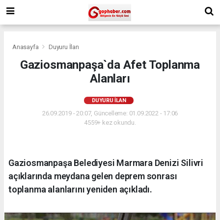
Anasayfa
Duyuru İlan
Gaziosmanpaşa`da Afet Toplanma
Alanları
DUYURU İLAN
26.09.2019 - 20:07, Güncelleme: 01.09.2022 - 17:06
4559+ kez okundu.
Gaziosmanpaşa Belediyesi Marmara Denizi Silivri
açıklarında meydana gelen deprem sonrası
toplanma alanlarını yeniden açıkladı.