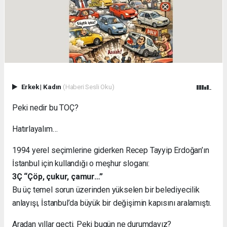
Erkek
|
Kadın
(Haberi Sesli Oku)
Peki nedir bu TOÇ?
Hatırlayalım…
1994 yerel seçimlerine giderken Recep Tayyip Erdoğan’ın
İstanbul için kullandığı o meşhur sloganı:
3Ç “Çöp, çukur, çamur…”
Bu üç temel sorun üzerinden yükselen bir belediyecilik
anlayışı, İstanbul’da büyük bir değişimin kapısını aralamıştı.
Aradan yıllar geçti. Peki bugün ne durumdayız?