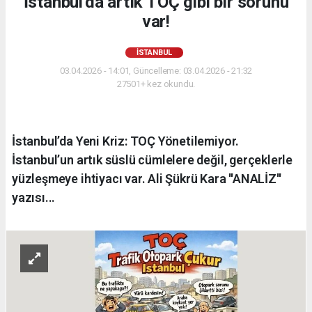
İstanbul'da artık TOÇ gibi bir sorunu
var!
İSTANBUL
03.04.2026 - 14:01, Güncelleme: 03.04.2026 - 21:32
27501+ kez okundu.
İstanbul’da Yeni Kriz: TOÇ Yönetilemiyor.
İstanbul’un artık süslü cümlelere değil, gerçeklerle
yüzleşmeye ihtiyacı var. Ali Şükrü Kara ''ANALİZ''
yazısı...