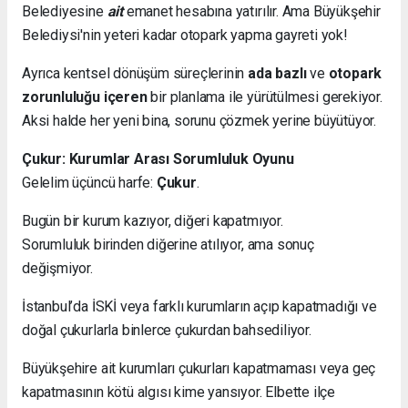
Belediyesine
ait
emanet hesabına yatırılır. Ama Büyükşehir
Belediysi'nin yeteri kadar otopark yapma gayreti yok!
Ayrıca kentsel dönüşüm süreçlerinin
ada bazlı
ve
otopark
zorunluluğu içeren
bir planlama ile yürütülmesi gerekiyor.
Aksi halde her yeni bina, sorunu çözmek yerine büyütüyor.
Çukur: Kurumlar Arası Sorumluluk Oyunu
Gelelim üçüncü harfe:
Çukur
.
Bugün bir kurum kazıyor, diğeri kapatmıyor.
Sorumluluk birinden diğerine atılıyor, ama sonuç
değişmiyor.
İstanbul’da İSKİ veya farklı kurumların açıp kapatmadığı ve
doğal çukurlarla binlerce çukurdan bahsediliyor.
Büyükşehire ait kurumları çukurları kapatmaması veya geç
kapatmasının kötü algısı kime yansıyor. Elbette ilçe