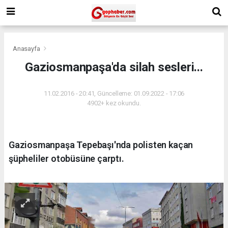
Anasayfa
Gaziosmanpaşa'da silah sesleri...
11.02.2016 - 20:41, Güncelleme: 01.09.2022 - 17:06
4902+ kez okundu.
Gaziosmanpaşa Tepebaşı'nda polisten kaçan
şüpheliler otobüsüne çarptı.