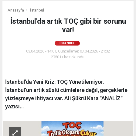
Anasayfa
İstanbul
İstanbul'da artık TOÇ gibi bir sorunu
var!
İSTANBUL
03.04.2026 - 14:01, Güncelleme: 03.04.2026 - 21:32
27501+ kez okundu.
İstanbul’da Yeni Kriz: TOÇ Yönetilemiyor.
İstanbul’un artık süslü cümlelere değil, gerçeklerle
yüzleşmeye ihtiyacı var. Ali Şükrü Kara ''ANALİZ''
yazısı...