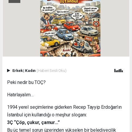
Erkek
|
Kadın
(Haberi Sesli Oku)
Peki nedir bu TOÇ?
Hatırlayalım…
1994 yerel seçimlerine giderken Recep Tayyip Erdoğan’ın
İstanbul için kullandığı o meşhur sloganı:
3Ç “Çöp, çukur, çamur…”
Bu üç temel sorun üzerinden yükselen bir belediyecilik