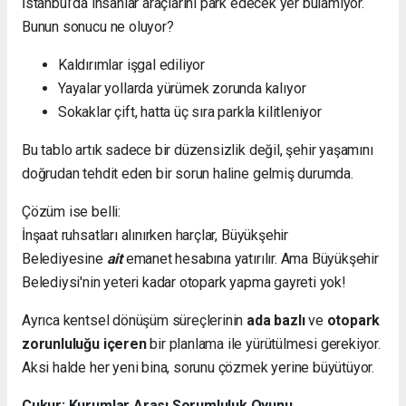
İstanbul’da insanlar araçlarını park edecek yer bulamıyor.
Bunun sonucu ne oluyor?
Kaldırımlar işgal ediliyor
Yayalar yollarda yürümek zorunda kalıyor
Sokaklar çift, hatta üç sıra parkla kilitleniyor
Bu tablo artık sadece bir düzensizlik değil, şehir yaşamını
doğrudan tehdit eden bir sorun haline gelmiş durumda.
Çözüm ise belli:
İnşaat ruhsatları alınırken harçlar, Büyükşehir
Belediyesine
ait
emanet hesabına yatırılır. Ama Büyükşehir
Belediysi'nin yeteri kadar otopark yapma gayreti yok!
Ayrıca kentsel dönüşüm süreçlerinin
ada bazlı
ve
otopark
zorunluluğu içeren
bir planlama ile yürütülmesi gerekiyor.
Aksi halde her yeni bina, sorunu çözmek yerine büyütüyor.
Çukur: Kurumlar Arası Sorumluluk Oyunu