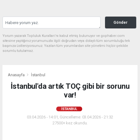
Gönder
Yorum yazarak Topluluk Kuralları’nı kabul etmiş bulunuyor ve gophaber.com
sitesine yaptığınız yorumunuzla ilgili doğrudan veya dolaylı tüm sorumluluğu tek
başınıza üstleniyorsunuz. Yazılan tüm yorumlardan site yönetimi hiçbir şekilde
sorumlu tutulamaz.
Anasayfa
İstanbul
İstanbul'da artık TOÇ gibi bir sorunu
var!
İSTANBUL
03.04.2026 - 14:01, Güncelleme: 03.04.2026 - 21:32
27500+ kez okundu.