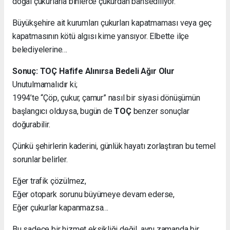
doğal çukurlarla binlerce çukurdan bahsediliyor.
Büyükşehire ait kurumları çukurları kapatmaması veya geç
kapatmasının kötü algısı kime yansıyor. Elbette ilçe
belediyelerine…
Sonuç: TOÇ Hafife Alınırsa Bedeli Ağır Olur
Unutulmamalıdır ki;
1994’te “Çöp, çukur, çamur” nasıl bir siyasi dönüşümün
başlangıcı olduysa, bugün de
TOÇ
benzer sonuçlar
doğurabilir.
Çünkü şehirlerin kaderini, günlük hayatı zorlaştıran bu temel
sorunlar belirler.
Eğer trafik çözülmez,
Eğer otopark sorunu büyümeye devam ederse,
Eğer çukurlar kapanmazsa…
Bu sadece bir hizmet eksikliği değil, aynı zamanda bir