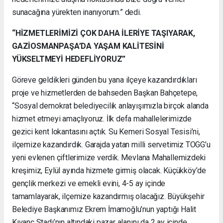
sunacağına yürekten inanıyorum.” dedi.
“HİZMETLERİMİZİ ÇOK DAHA İLERİYE TAŞIYARAK,
GAZİOSMANPAŞA’DA YAŞAM KALİTESİNİ
YÜKSELTMEYİ HEDEFLİYORUZ”
Göreve geldikleri günden bu yana ilçeye kazandırdıkları
proje ve hizmetlerden de bahseden Başkan Bahçetepe,
“Sosyal demokrat belediyecilik anlayışımızla birçok alanda
hizmet etmeyi amaçlıyoruz. İlk defa mahallelerimizde
gezici kent lokantasını açtık. Su Kemeri Sosyal Tesisi’ni,
ilçemize kazandırdık. Garajda yatan milli servetimiz TOGG’u
yeni evlenen çiftlerimize verdik. Mevlana Mahallemizdeki
kreşimiz, Eylül ayında hizmete girmiş olacak. Küçükköy’de
gençlik merkezi ve emekli evini, 4-5 ay içinde
tamamlayarak, ilçemize kazandırmış olacağız. Büyükşehir
Belediye Başkanımız Ekrem İmamoğlu’nun yaptığı Halit
Kıvanç Stadı’nın altındaki pazar alanını da 2 ay içinde