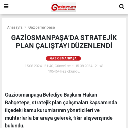
Anasayfa
Gaziosmanpaşa
GAZİOSMANPAŞA’DA STRATEJİK
PLAN ÇALIŞTAYI DÜZENLENDİ
GAZIOSMANPAŞA
15.08.2024 - 21:40, Güncelleme: 15.08.2024 - 21:43
19646+ kez okundu.
Gaziosmanpaşa Belediye Başkanı Hakan
Bahçetepe, stratejik plan çalışmaları kapsamında
ilçedeki kamu kurumlarının yöneticileri ve
muhtarlarla bir araya gelerek, fikir alışverişinde
bulundu.