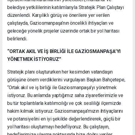
belediye yetkililerinin katılımlarıyla Stratejik Plan Çalıştayı
düzenlendi. Karşılıklı görüş ve önerilere yer verilen
çalıştayda, Gaziosmanpaşa’nın öncelikli ihtiyaçları ve
geleceğe yönelik projeler üzerinde ortak bir yol haritası
belirlendi.
“ORTAK AKIL VE İŞ BİRLİĞİ İLE GAZİOSMANPAŞA’YI
YÖNETMEK İSTİYORUZ”
Stratejik planı oluştururken her kesimden vatandaşın
görüşüne önem verdiklerini vurgulayan Başkan Bahçetepe,
“Ortak akıl ve iş birliği ile Gaziosmanpaşa’yı yönetmek
istiyoruz. Bu anlamda yaptığımız saha ziyaretlerimizle ve
bu tür toplantılarla katılımcılığı ve çok sesliliği ilçemizde
hakim kılmak istiyoruz. Gaziosmanpaşa’mızın ihtiyaçlarını
ve potansiyelini en iyi şekilde değerlendirerek, güçlü bir
yol haritası oluşturmayı hedefliyoruz. Bu çalıştayın,
hedeflerimize ulaşma noktasında bize doğru veriler