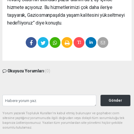
hizmete açıyoruz. Bu hizmetlerimizi çok daha ileriye
taşıyarak, Gaziosmanpaşa’da yaşam kalitesini yükseltmeyi
hedefliyoruz” diye konuştu.
Okuyucu Yorumları
(0)
Gönder
Yorum yazarak Topluluk Kuralları’nı kabul etmiş bulunuyor ve gophaber.com
sitesine yaptığınız yorumunuzla ilgili doğrudan veya dolaylı tüm sorumluluğu tek
başınıza üstleniyorsunuz. Yazılan tüm yorumlardan site yönetimi hiçbir şekilde
sorumlu tutulamaz.