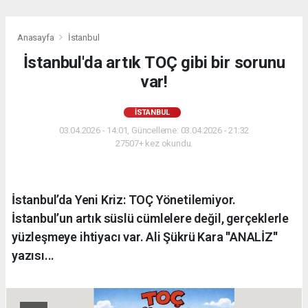
Anasayfa
İstanbul
İstanbul'da artık TOÇ gibi bir sorunu
var!
İSTANBUL
03.04.2026 - 14:01, Güncelleme: 03.04.2026 - 21:32
27507+ kez okundu.
İstanbul’da Yeni Kriz: TOÇ Yönetilemiyor.
İstanbul’un artık süslü cümlelere değil, gerçeklerle
yüzleşmeye ihtiyacı var. Ali Şükrü Kara ''ANALİZ''
yazısı...