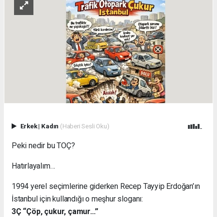
Erkek
|
Kadın
(Haberi Sesli Oku)
Peki nedir bu TOÇ?
Hatırlayalım…
1994 yerel seçimlerine giderken Recep Tayyip Erdoğan’ın
İstanbul için kullandığı o meşhur sloganı:
3Ç “Çöp, çukur, çamur…”