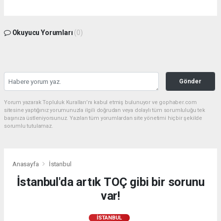
Okuyucu Yorumları
(0)
Gönder
Yorum yazarak Topluluk Kuralları’nı kabul etmiş bulunuyor ve gophaber.com
sitesine yaptığınız yorumunuzla ilgili doğrudan veya dolaylı tüm sorumluluğu tek
başınıza üstleniyorsunuz. Yazılan tüm yorumlardan site yönetimi hiçbir şekilde
sorumlu tutulamaz.
Anasayfa
İstanbul
İstanbul'da artık TOÇ gibi bir sorunu
var!
İSTANBUL