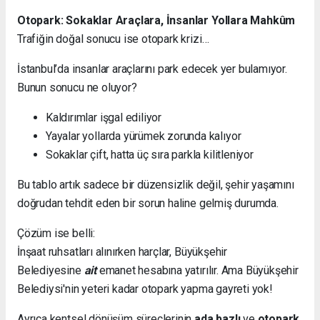
Otopark: Sokaklar Araçlara, İnsanlar Yollara Mahkûm
Trafiğin doğal sonucu ise otopark krizi…
İstanbul’da insanlar araçlarını park edecek yer bulamıyor.
Bunun sonucu ne oluyor?
Kaldırımlar işgal ediliyor
Yayalar yollarda yürümek zorunda kalıyor
Sokaklar çift, hatta üç sıra parkla kilitleniyor
Bu tablo artık sadece bir düzensizlik değil, şehir yaşamını
doğrudan tehdit eden bir sorun haline gelmiş durumda.
Çözüm ise belli:
İnşaat ruhsatları alınırken harçlar, Büyükşehir
Belediyesine
ait
emanet hesabına yatırılır. Ama Büyükşehir
Belediysi'nin yeteri kadar otopark yapma gayreti yok!
Ayrıca kentsel dönüşüm süreçlerinin
ada bazlı
ve
otopark