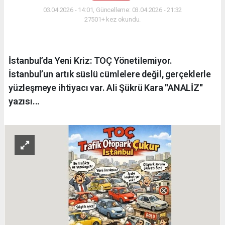
03.04.2026 - 14:01, Güncelleme: 03.04.2026 - 21:32
27501+ kez okundu.
İstanbul’da Yeni Kriz: TOÇ Yönetilemiyor.
İstanbul’un artık süslü cümlelere değil, gerçeklerle
yüzleşmeye ihtiyacı var. Ali Şükrü Kara ''ANALİZ''
yazısı...