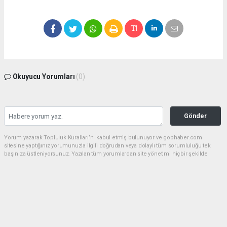
Okuyucu Yorumları
(0)
Gönder
Yorum yazarak Topluluk Kuralları’nı kabul etmiş bulunuyor ve gophaber.com
sitesine yaptığınız yorumunuzla ilgili doğrudan veya dolaylı tüm sorumluluğu tek
başınıza üstleniyorsunuz. Yazılan tüm yorumlardan site yönetimi hiçbir şekilde
sorumlu tutulamaz.
haber paketi
haber scripti
haber yazılımı