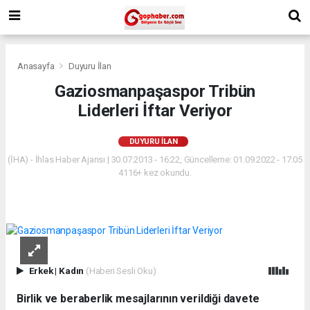
Anasayfa
Duyuru İlan
Gaziosmanpaşaspor Tribün
Liderleri İftar Veriyor
DUYURU İLAN
(İHA) - İhlas Haber Ajansı | 30.07.2013 - 16:22, Güncelleme: 01.09.2022 - 17:05
4116+ kez okundu.
Erkek
|
Kadın
(Haberi Sesli Oku)
Birlik ve beraberlik mesajlarının verildiği davete