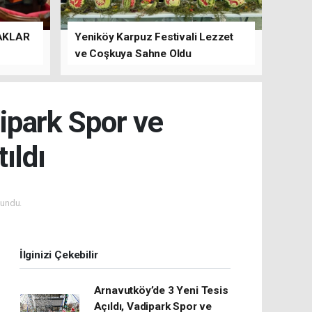
AKLAR
Yeniköy Karpuz Festivali Lezzet
ve Coşkuya Sahne Oldu
dipark Spor ve
ıldı
undu.
İlginizi Çekebilir
Arnavutköy’de 3 Yeni Tesis
Açıldı, Vadipark Spor ve