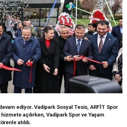
evam ediyor. Vadipark Sosyal Tesis, ARFİT Spor
hizmete açılırken, Vadipark Spor ve Yaşam
renle atıldı.