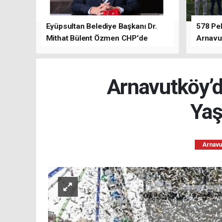
Eyüpsultan Belediye Başkanı Dr.
578 Peh
Mithat Bülent Özmen CHP'de
Arnavu
kalacağını ifade etti.
Arnavutköy’de
Yaş
Arnavu