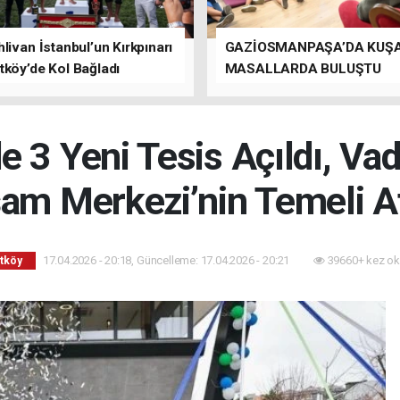
livan İstanbul’un Kırkpınarı
GAZİOSMANPAŞA’DA KUŞ
tköy’de Kol Bağladı
MASALLARDA BULUŞTU
 3 Yeni Tesis Açıldı, Va
am Merkezi’nin Temeli At
17.04.2026 - 20:18, Güncelleme: 17.04.2026 - 20:21
39660+ kez ok
tköy