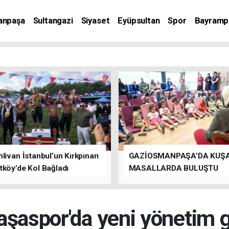
anpaşa
Sultangazi
Siyaset
Eyüpsultan
Spor
Bayramp
livan İstanbul’un Kırkpınarı
GAZİOSMANPAŞA’DA KUŞ
tköy’de Kol Bağladı
MASALLARDA BULUŞTU
şaspor'da yeni yönetim 