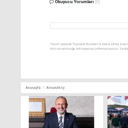
Okuyucu Yorumları
(0)
Yorum yazarak Topluluk Kuralları’nı kabul etmiş bulu
tüm sorumluluğu tek başınıza üstleniyorsunuz. Yazıl
Anasayfa
Arnavutköy