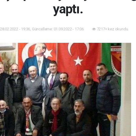
yaptı.
28.02.2022 - 19:36, Güncelleme: 01.09.2022 - 17:06
7217+ kez okundu.