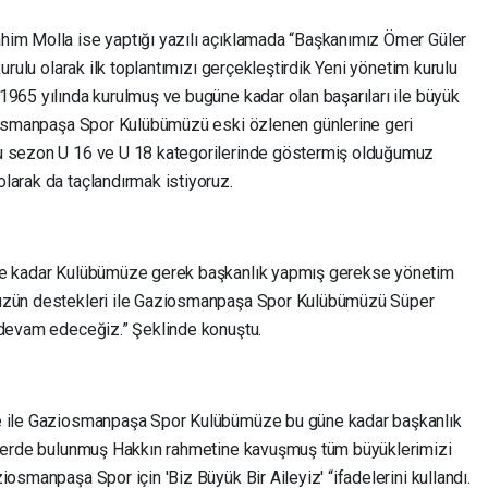
him Molla ise yaptığı yazılı açıklamada “Başkanımız Ömer Güler
kurulu olarak ilk toplantımızı gerçekleştirdik Yeni yönetim kurulu
1965 yılında kurulmuş ve bugüne kadar olan başarıları ile büyük
ziosmanpaşa Spor Kulübümüzü eski özlenen günlerine geri
Bu sezon U 16 ve U 18 kategorilerinde göstermiş olduğumuz
larak da taçlandırmak istiyoruz.
üne kadar Kulübümüze gerek başkanlık yapmış gerekse yönetim
müzün destekleri ile Gaziosmanpaşa Spor Kulübümüzü Süper
 devam edeceğiz.” Şeklinde konuştu.
le ile Gaziosmanpaşa Spor Kulübümüze bu güne kadar başkanlık
evlerde bulunmuş Hakkın rahmetine kavuşmuş tüm büyüklerimizi
osmanpaşa Spor için 'Biz Büyük Bir Aileyiz' “ifadelerini kullandı.