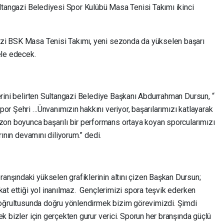
ultangazi Belediyesi Spor Kulübü Masa Tenisi Takımı ikinci
zi BSK Masa Tenisi Takımı, yeni sezonda da yükselen başarı
ele edecek.
erini belirten Sultangazi Belediye Başkanı Abdurrahman Dursun, “
or Şehri …Ünvanımızın hakkını veriyor, başarılarımızı katlayarak
n boyunca başarılı bir performans ortaya koyan sporcularımızı
rının devamını diliyorum.” dedi.
nşındaki yükselen grafiklerinin altını çizen Başkan Dursun;
kat ettiği yol inanılmaz. Gençlerimizi spora teşvik ederken
 doğrultusunda doğru yönlendirmek bizim görevimizdi. Şimdi
ek bizler için gerçekten gurur verici. Sporun her branşında güçlü