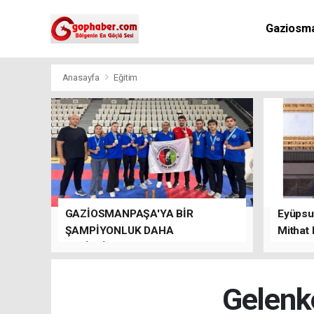
Gaziosm
Anasayfa
Eğitim
GAZİOSMANPAŞA'YA BİR
Eyüpsul
ŞAMPİYONLUK DAHA
Mithat
GETİRDİLER.
kalacağı
Gelenk