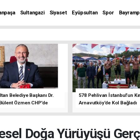
anpaşa
Sultangazi
Siyaset
Eyüpsultan
Spor
Bayramp
tan Belediye Başkanı Dr.
578 Pehlivan İstanbul’un Kır
 Bülent Özmen CHP'de
Arnavutköy’de Kol Bağladı
nı ifade etti.
esel Doğa Yürüyüşü Gerçe