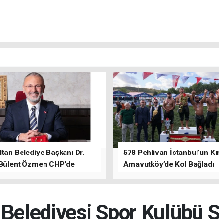
tan Belediye Başkanı Dr.
578 Pehlivan İstanbul’un Kır
 Bülent Özmen CHP'de
Arnavutköy’de Kol Bağladı
nı ifade etti.
 Belediyesi Spor Kulübü S