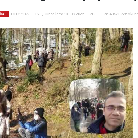
03.02.2022 - 11:21, Güncelleme: 01.09.2022 - 17:06
4857+ kez okund
tim