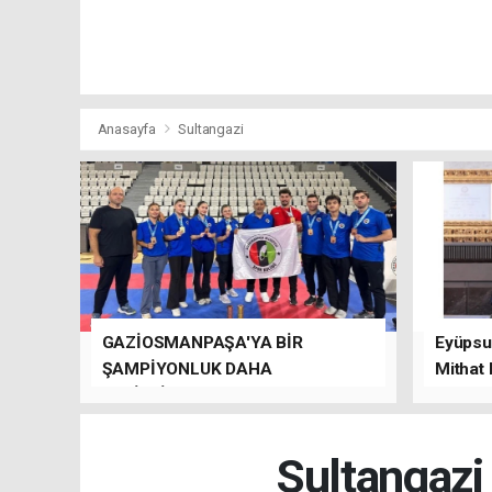
Anasayfa
Sultangazi
GAZİOSMANPAŞA'YA BİR
Eyüpsul
ŞAMPİYONLUK DAHA
Mithat
GETİRDİLER.
kalacağı
Sultangazi