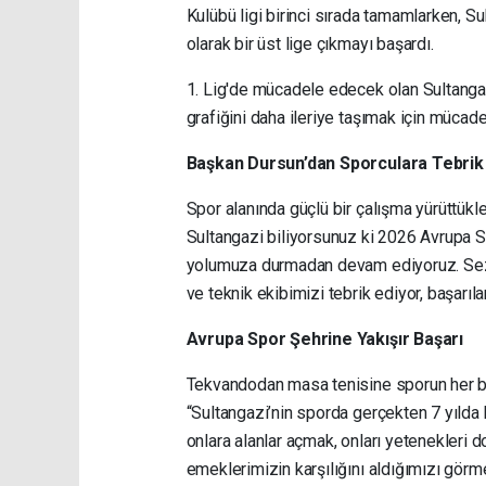
Kulübü ligi birinci sırada tamamlarken, S
olarak bir üst lige çıkmayı başardı.
1. Lig'de mücadele edecek olan Sultanga
grafiğini daha ileriye taşımak için mücad
Başkan Dursun’dan Sporculara Tebrik
Spor alanında güçlü bir çalışma yürüttükl
Sultangazi biliyorsunuz ki 2026 Avrupa Sp
yolumuza durmadan devam ediyoruz. Sezo
ve teknik ekibimizi tebrik ediyor, başarıla
Avrupa Spor Şehrine Yakışır Başarı
Tekvandodan masa tenisine sporun her bra
“Sultangazi’nin sporda gerçekten 7 yılda 
onlara alanlar açmak, onları yetenekleri
emeklerimizin karşılığını aldığımızı görm