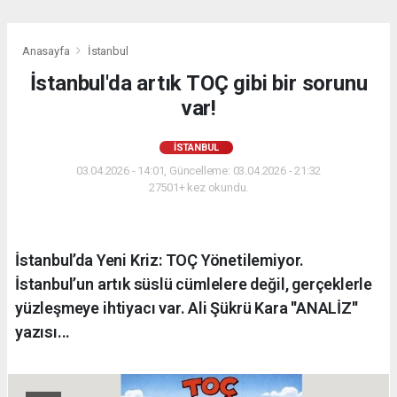
Anasayfa
İstanbul
İstanbul'da artık TOÇ gibi bir sorunu
var!
İSTANBUL
03.04.2026 - 14:01, Güncelleme: 03.04.2026 - 21:32
27501+ kez okundu.
İstanbul’da Yeni Kriz: TOÇ Yönetilemiyor.
İstanbul’un artık süslü cümlelere değil, gerçeklerle
yüzleşmeye ihtiyacı var. Ali Şükrü Kara ''ANALİZ''
yazısı...