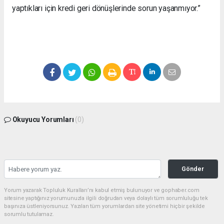
yaptıkları için kredi geri dönüşlerinde sorun yaşanmıyor.”
Okuyucu Yorumları
(0)
Gönder
Yorum yazarak Topluluk Kuralları’nı kabul etmiş bulunuyor ve gophaber.com
sitesine yaptığınız yorumunuzla ilgili doğrudan veya dolaylı tüm sorumluluğu tek
başınıza üstleniyorsunuz. Yazılan tüm yorumlardan site yönetimi hiçbir şekilde
sorumlu tutulamaz.