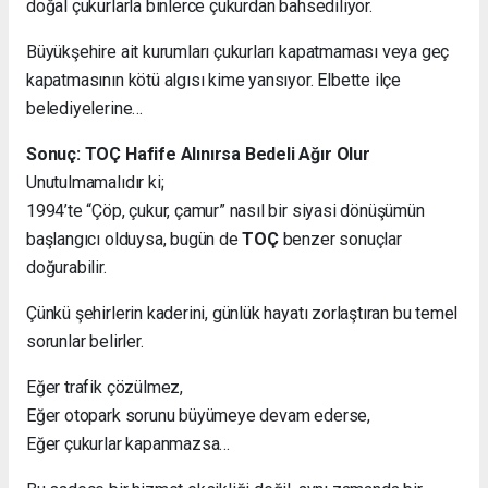
doğal çukurlarla binlerce çukurdan bahsediliyor.
Büyükşehire ait kurumları çukurları kapatmaması veya geç
kapatmasının kötü algısı kime yansıyor. Elbette ilçe
belediyelerine…
Sonuç: TOÇ Hafife Alınırsa Bedeli Ağır Olur
Unutulmamalıdır ki;
1994’te “Çöp, çukur, çamur” nasıl bir siyasi dönüşümün
başlangıcı olduysa, bugün de
TOÇ
benzer sonuçlar
doğurabilir.
Çünkü şehirlerin kaderini, günlük hayatı zorlaştıran bu temel
sorunlar belirler.
Eğer trafik çözülmez,
Eğer otopark sorunu büyümeye devam ederse,
Eğer çukurlar kapanmazsa…