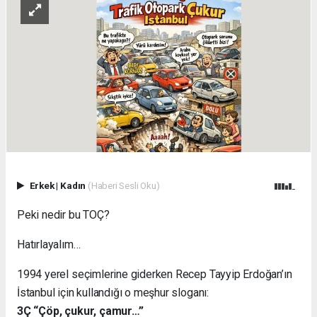
Erkek
|
Kadın
(Haberi Sesli Oku)
Peki nedir bu TOÇ?
Hatırlayalım…
1994 yerel seçimlerine giderken Recep Tayyip Erdoğan’ın
İstanbul için kullandığı o meşhur sloganı:
3Ç “Çöp, çukur, çamur…”