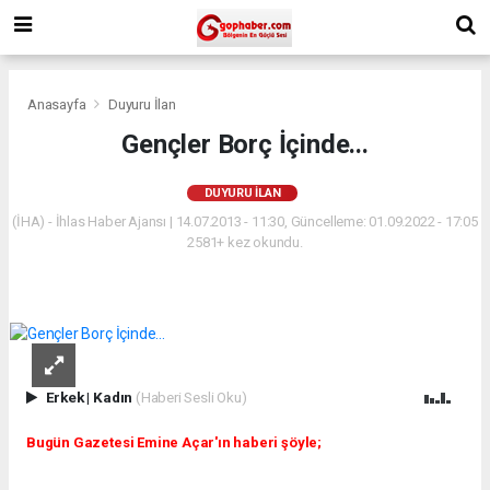
Anasayfa
Duyuru İlan
Gençler Borç İçinde...
DUYURU İLAN
(İHA) - İhlas Haber Ajansı | 14.07.2013 - 11:30, Güncelleme: 01.09.2022 - 17:05
2581+ kez okundu.
Erkek
|
Kadın
(Haberi Sesli Oku)
Bugün Gazetesi Emine Açar'ın haberi şöyle;