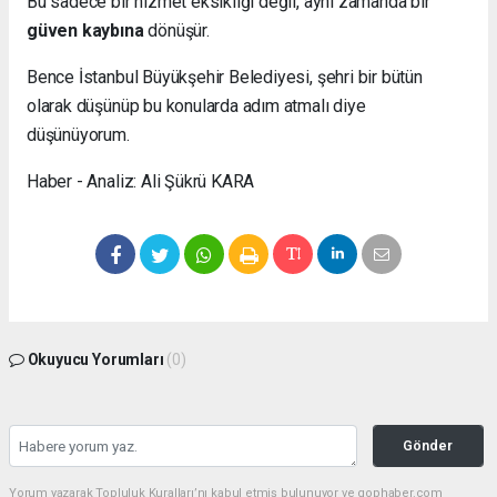
Bu sadece bir hizmet eksikliği değil, aynı zamanda bir
güven kaybına
dönüşür.
Bence İstanbul Büyükşehir Belediyesi, şehri bir bütün
olarak düşünüp bu konularda adım atmalı diye
düşünüyorum.
Haber - Analiz: Ali Şükrü KARA
Okuyucu Yorumları
(0)
Gönder
Yorum yazarak Topluluk Kuralları’nı kabul etmiş bulunuyor ve gophaber.com