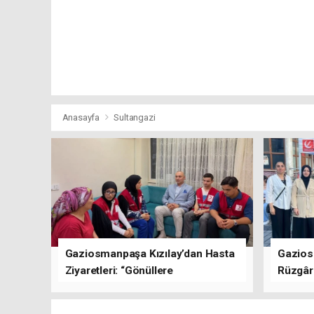
Anasayfa
Sultangazi
Gaziosmanpaşa Kızılay’dan Hasta
Gazios
Ziyaretleri: “Gönüllere
Rüzgârı
Dokunuyoruz”
Kısa Sü
Oluştu