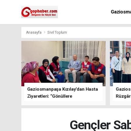
Gaziosm
Anasayfa
Sivil Toplum
Gaziosmanpaşa Kızılay’dan Hasta
Gazios
Ziyaretleri: “Gönüllere
Rüzgârı
Dokunuyoruz”
Kısa Sü
Oluştu
Gençler Sa