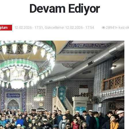
Devam Ediyor
12.02.2026 - 17:51, Güncelleme: 12.02.2026 - 17:54
28941+ kez o
oplum