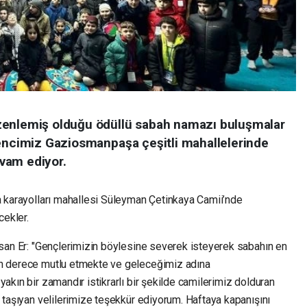
zenlemiş olduğu ödüllü sabah namazı buluşmalar
gencimiz Gaziosmanpaşa çeşitli mahallelerinde
vam ediyor.
ya karayolları mahallesi Süleyman Çetinkaya Camii’nde
ekler.
İhsan Er: "Gençlerimizin böylesine severek isteyerek sabahın en
on derece mutlu etmekte ve geleceğimiz adına
akın bir zamandır istikrarlı bir şekilde camilerimiz dolduran
e taşıyan velilerimize teşekkür ediyorum. Haftaya kapanışını