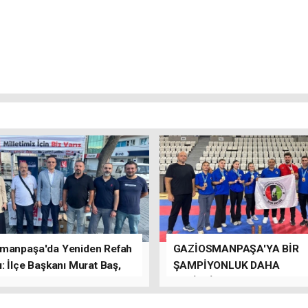
manpaşa'da Yeniden Refah
GAZİOSMANPAŞA'YA BİR
: İlçe Başkanı Murat Baş,
ŞAMPİYONLUK DAHA
rede Güçlü Bir Sinerji
GETİRDİLER.
rdu