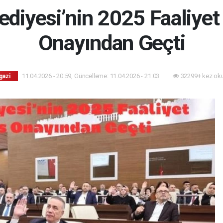
ediyesi’nin 2025 Faaliye
Onayından Geçti
11.04.2026 - 20:59, Güncelleme: 11.04.2026 - 21:03
32299+ kez ok
gazi