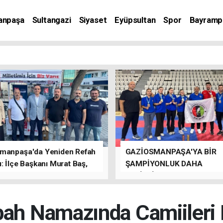
anpaşa
Sultangazi
Siyaset
Eyüpsultan
Spor
Bayramp
manpaşa'da Yeniden Refah
GAZİOSMANPAŞA'YA BİR
: İlçe Başkanı Murat Baş,
ŞAMPİYONLUK DAHA
rede Güçlü Bir Sinerji
GETİRDİLER.
rdu
bah Namazında Camiileri