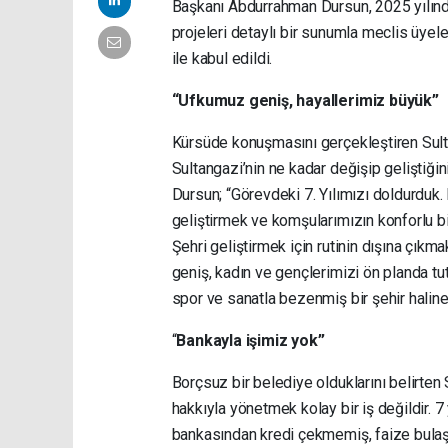
Başkanı Abdurrahman Dursun, 2025 yılında
projeleri detaylı bir sunumla meclis üyele
ile kabul edildi.
“Ufkumuz geniş, hayallerimiz büyük”
Kürsüde konuşmasını gerçekleştiren Sult
Sultangazi’nin ne kadar değişip geliştiğin
Dursun; “Görevdeki 7. Yılımızı doldurduk.
geliştirmek ve komşularımızın konforlu bi
Şehri geliştirmek için rutinin dışına çıkm
geniş, kadın ve gençlerimizi ön planda tut
spor ve sanatla bezenmiş bir şehir haline 
“
Bankayla işimiz yok”
Borçsuz bir belediye olduklarını belirte
hakkıyla yönetmek kolay bir iş değildir. 7
bankasından kredi çekmemiş, faize bulaş