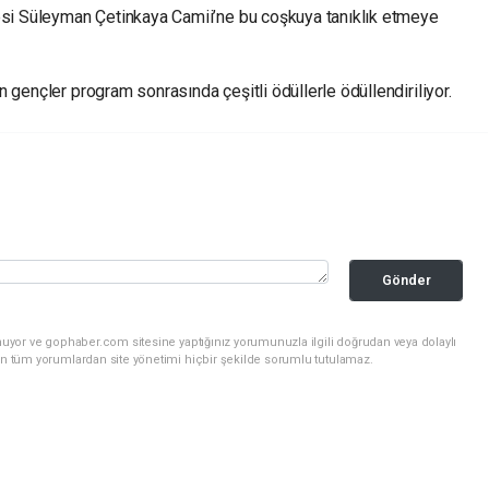
lesi Süleyman Çetinkaya Camii’ne bu coşkuya tanıklık etmeye
 gençler program sonrasında çeşitli ödüllerle ödüllendiriliyor.
Gönder
nuyor ve gophaber.com sitesine yaptığınız yorumunuzla ilgili doğrudan veya dolaylı
an tüm yorumlardan site yönetimi hiçbir şekilde sorumlu tutulamaz.