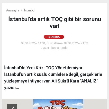
Anasayfa
İstanbul
İstanbul'da artık TOÇ gibi bir sorunu
var!
İSTANBUL
03.04.2026 - 14:01, Güncelleme: 03.04.2026 - 21:32
27501+ kez okundu.
İstanbul’da Yeni Kriz: TOÇ Yönetilemiyor.
İstanbul’un artık süslü cümlelere değil, gerçeklerle
yüzleşmeye ihtiyacı var. Ali Şükrü Kara ''ANALİZ''
yazısı...