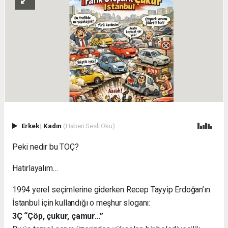
Erkek
|
Kadın
(Haberi Sesli Oku)
Peki nedir bu TOÇ?
Hatırlayalım…
1994 yerel seçimlerine giderken Recep Tayyip Erdoğan’ın
İstanbul için kullandığı o meşhur sloganı:
3Ç “Çöp, çukur, çamur…”