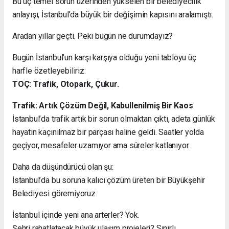
Bu üç temel sorun üzerinden yükselen bir belediyecilik
anlayışı, İstanbul’da büyük bir değişimin kapısını aralamıştı.
Aradan yıllar geçti. Peki bugün ne durumdayız?
Bugün İstanbul’un karşı karşıya olduğu yeni tabloyu üç
harfle özetleyebiliriz:
TOÇ: Trafik, Otopark, Çukur.
Trafik: Artık Çözüm Değil, Kabullenilmiş Bir Kaos
İstanbul’da trafik artık bir sorun olmaktan çıktı, adeta günlük
hayatın kaçınılmaz bir parçası haline geldi. Saatler yolda
geçiyor, mesafeler uzamıyor ama süreler katlanıyor.
Daha da düşündürücü olan şu:
İstanbul’da bu soruna kalıcı çözüm üreten bir Büyükşehir
Belediyesi göremiyoruz.
İstanbul içinde yeni ana arterler? Yok.
Şehri rahatlatacak büyük ulaşım projeleri? Sınırlı.