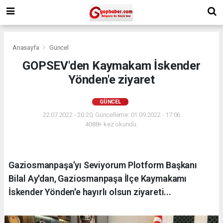
Anasayfa
Güncel
GOPSEV'den Kaymakam İskender
Yönden'e ziyaret
GÜNCEL
22.07.2022 - 20:20, Güncelleme: 01.09.2022 - 17:06
4088+ kez okundu.
Gaziosmanpaşa’yı Seviyorum Plotform Başkanı
Bilal Ay'dan, Gaziosmanpaşa İlçe Kaymakamı
İskender Yönden'e hayırlı olsun ziyareti...