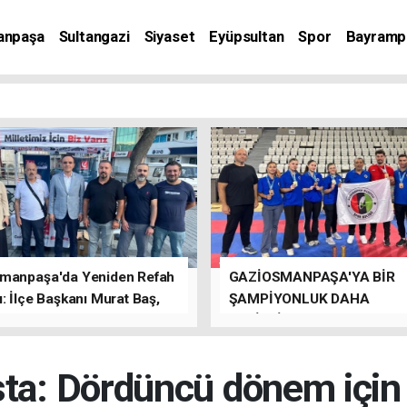
anpaşa
Sultangazi
Siyaset
Eyüpsultan
Spor
Bayramp
manpaşa'da Yeniden Refah
GAZİOSMANPAŞA'YA BİR
: İlçe Başkanı Murat Baş,
ŞAMPİYONLUK DAHA
rede Güçlü Bir Sinerji
GETİRDİLER.
rdu
sta: Dördüncü dönem içi