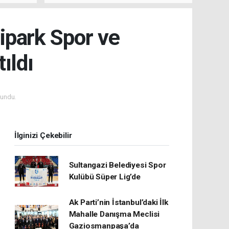
dipark Spor ve
ıldı
undu.
İlginizi Çekebilir
Sultangazi Belediyesi Spor
Kulübü Süper Lig’de
Ak Parti’nin İstanbul’daki İlk
Mahalle Danışma Meclisi
Gaziosmanpaşa’da