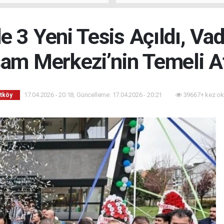
rdu
 3 Yeni Tesis Açıldı, Va
am Merkezi’nin Temeli At
17.04.2026 - 20:18, Güncelleme: 17.04.2026 - 20:21
39667+ kez ok
tköy