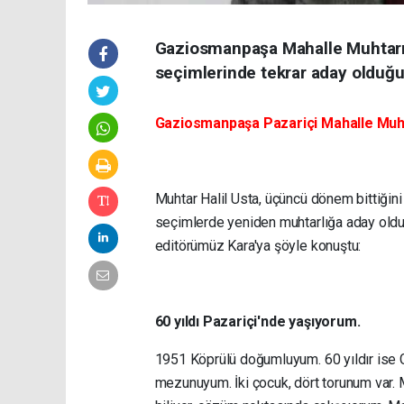
Gaziosmanpaşa Mahalle Muhtarı H
seçimlerinde tekrar aday olduğu
Gaziosmanpaşa Pazariçi Mahalle Muhtar
Muhtar Halil Usta, üçüncü dönem bittiğin
seçimlerde yeniden muhtarlığa aday olduğ
editörümüz Kara'ya şöyle konuştu:
60 yıldı Pazariçi'nde yaşıyorum.
1951 Köprülü doğumluyum. 60 yıldır ise
mezunuyum. İki çocuk, dört torunum var. M