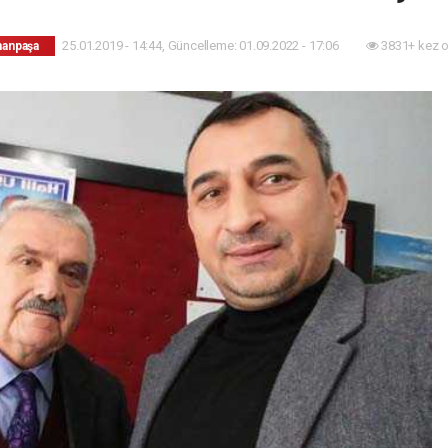
25.01.2019 - 14:44, Güncelleme: 01.09.2022 - 17:06
3831+ kez 
anpaşa