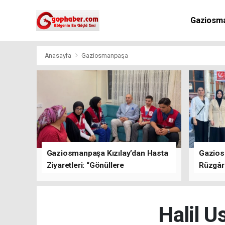
Gaziosm
Anasayfa
Gaziosmanpaşa
Gaziosmanpaşa Kızılay’dan Hasta
Gazios
Ziyaretleri: “Gönüllere
Rüzgârı
Dokunuyoruz”
Kısa Sü
Oluştu
Halil U