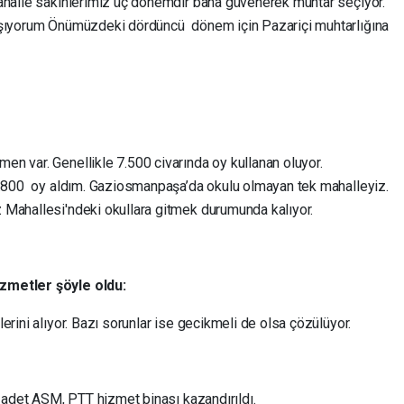
ahalle sakinlerimiz üç dönemdir bana güvenerek muhtar seçiyor.
ışıyorum Önümüzdeki dördüncü dönem için Pazariçi muhtarlığına
n var. Genellikle 7.500 civarında oy kullanan oluyor.
 5.800 oy aldım. Gaziosmanpaşa’da okulu olmayan tek mahalleyiz.
 Mahallesi'ndeki okullara gitmek durumunda kalıyor.
zmetler şöyle oldu:
rini alıyor. Bazı sorunlar ise gecikmeli de olsa çözülüyor.
 adet ASM, PTT hizmet binası kazandırıldı.