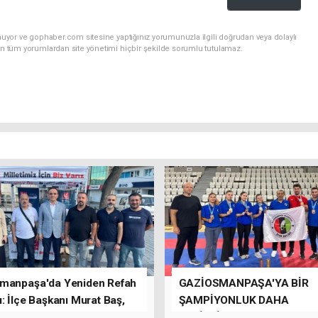
nuyor ve gophaber.com sitesine yaptığınız yorumunuzla ilgili doğrudan veya dolaylı
an tüm yorumlardan site yönetimi hiçbir şekilde sorumlu tutulamaz.
manpaşa'da Yeniden Refah
GAZİOSMANPAŞA'YA BİR
: İlçe Başkanı Murat Baş,
ŞAMPİYONLUK DAHA
rede Güçlü Bir Sinerji
GETİRDİLER.