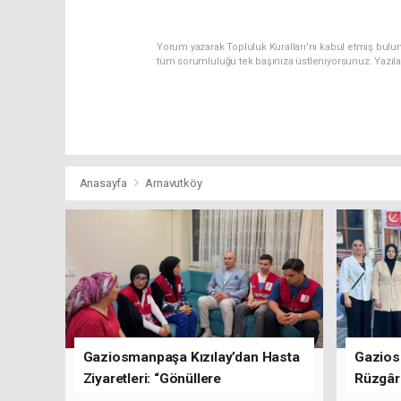
Yorum yazarak Topluluk Kuralları’nı kabul etmiş bulu
tüm sorumluluğu tek başınıza üstleniyorsunuz. Yazıl
Anasayfa
Arnavutköy
Gaziosmanpaşa Kızılay’dan Hasta
Gazios
Ziyaretleri: “Gönüllere
Rüzgârı
Dokunuyoruz”
Kısa Sü