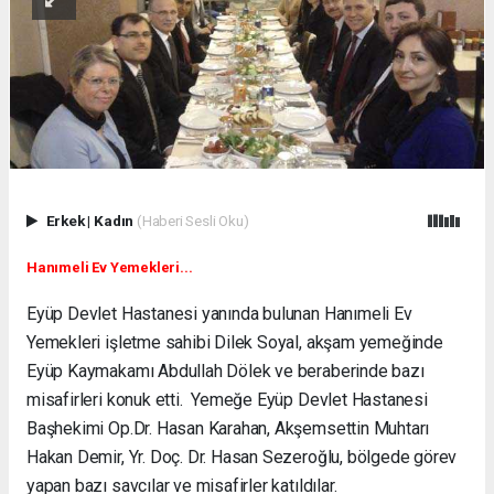
Erkek
|
Kadın
(Haberi Sesli Oku)
Hanımeli Ev Yemekleri...
Eyüp Devlet Hastanesi yanında bulunan Hanımeli Ev
Yemekleri işletme sahibi Dilek Soyal, akşam yemeğinde
Eyüp Kaymakamı Abdullah Dölek ve beraberinde bazı
misafirleri konuk etti. Yemeğe Eyüp Devlet Hastanesi
Başhekimi
Op.Dr. Hasan Karahan, Akşemsettin Muhtarı
Hakan Demir, Yr. Doç. Dr. Hasan Sezeroğlu, bölgede görev
yapan bazı savcılar ve misafirler katıldılar.