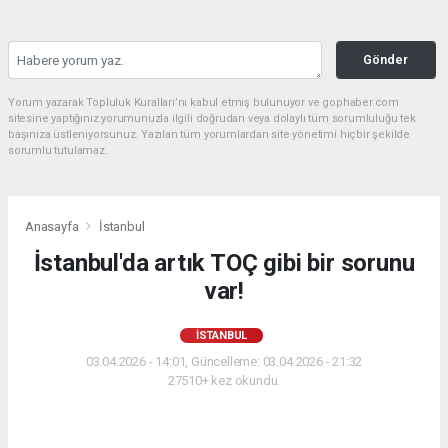
Gönder
Yorum yazarak Topluluk Kuralları’nı kabul etmiş bulunuyor ve gophaber.com
sitesine yaptığınız yorumunuzla ilgili doğrudan veya dolaylı tüm sorumluluğu tek
başınıza üstleniyorsunuz. Yazılan tüm yorumlardan site yönetimi hiçbir şekilde
sorumlu tutulamaz.
Anasayfa
İstanbul
İstanbul'da artık TOÇ gibi bir sorunu
var!
İSTANBUL
03.04.2026 - 14:01, Güncelleme: 03.04.2026 - 21:32
27510+ kez okundu.