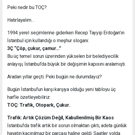
Peki nedir bu TOÇ?
Hatırlayalım…
1994 yerel seçimlerine giderken Recep Tayyip Erdoğan’ın
İstanbul için kullandığı o meşhur sloganı:
3Ç “Çöp, çukur, çamur…”
Bu üç temel sorun üzerinden yükselen bir belediyecilik
anlayışı, İstanbul’da büyük bir değişimin kapısını aralamıştı.
Aradan yıllar geçti. Peki bugün ne durumdayız?
Bugün İstanbul’un karşı karşıya olduğu yeni tabloyu üç
harfle özetleyebiliriz:
TOÇ: Trafik, Otopark, Çukur.
Trafik: Artık Çözüm Değil, Kabullenilmiş Bir Kaos
İstanbul’da trafik artık bir sorun olmaktan çıktı, adeta günlük
hayatın kaçınılmaz bir parçası haline geldi. Saatler yolda