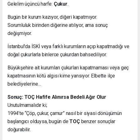
Gelelim üçüncü harfe:
Çukur
.
Bugün bir kurum kazıyor, diğeri kapatmıyor.
Sorumluluk birinden diğerine atılıyor, ama sonuç
değişmiyor.
İstanbul’da İSKİ veya farklı kurumların açıp kapatmadığı ve
doğal çukurlarla binlerce çukurdan bahsediliyor.
Büyükşehire ait kurumları çukurları kapatmaması veya geç
kapatmasının kötü algısı kime yansıyor. Elbette ilçe
belediyelerine…
Sonuç: TOÇ Hafife Alınırsa Bedeli Ağır Olur
Unutulmamalıdır ki;
1994’te “Çöp, çukur, çamur” nasıl bir siyasi dönüşümün
başlangıcı olduysa, bugün de
TOÇ
benzer sonuçlar
doğurabilir.