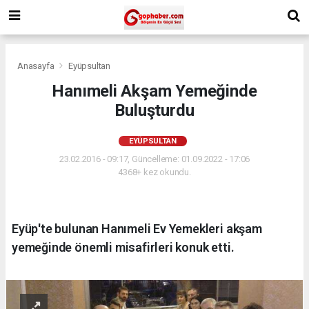
Anasayfa
Eyüpsultan
Hanımeli Akşam Yemeğinde
Buluşturdu
EYÜPSULTAN
23.02.2016 - 09:17, Güncelleme: 01.09.2022 - 17:06
4368+ kez okundu.
Eyüp'te bulunan Hanımeli Ev Yemekleri akşam
yemeğinde önemli misafirleri konuk etti.