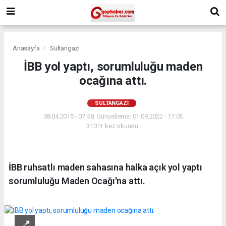
Anasayfa
Sultangazi
İBB yol yaptı, sorumluluğu maden
ocağına attı.
SULTANGAZI
08.04.2015 - 07:58, Güncelleme: 01.09.2022 - 17:05
3101+ kez okundu.
İBB ruhsatlı maden sahasına halka açık yol yaptı
sorumluluğu Maden Ocağı'na attı.