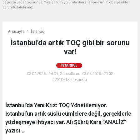
başınıza üstleniyorsunuz. Yazılan tüm yorumlardan site yönetimi hiçbir şekilde
sorumlu tutulamaz.
Anasayfa
İstanbul
İstanbul'da artık TOÇ gibi bir sorunu
var!
İSTANBUL
03.04.2026 - 14:01, Güncelleme: 03.04.2026 - 21:32
27510+ kez okundu.
İstanbul’da Yeni Kriz: TOÇ Yönetilemiyor.
İstanbul’un artık süslü cümlelere değil, gerçeklerle
yüzleşmeye ihtiyacı var. Ali Şükrü Kara ''ANALİZ''
yazısı...