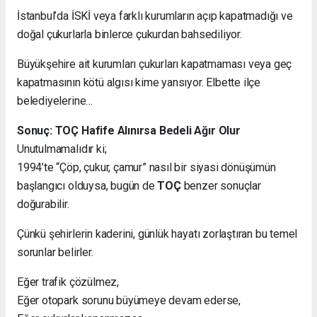
İstanbul’da İSKİ veya farklı kurumların açıp kapatmadığı ve
doğal çukurlarla binlerce çukurdan bahsediliyor.
Büyükşehire ait kurumları çukurları kapatmaması veya geç
kapatmasının kötü algısı kime yansıyor. Elbette ilçe
belediyelerine…
Sonuç: TOÇ Hafife Alınırsa Bedeli Ağır Olur
Unutulmamalıdır ki;
1994’te “Çöp, çukur, çamur” nasıl bir siyasi dönüşümün
başlangıcı olduysa, bugün de
TOÇ
benzer sonuçlar
doğurabilir.
Çünkü şehirlerin kaderini, günlük hayatı zorlaştıran bu temel
sorunlar belirler.
Eğer trafik çözülmez,
Eğer otopark sorunu büyümeye devam ederse,