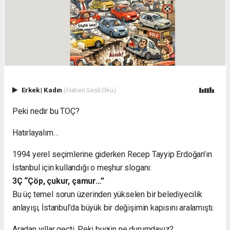
Erkek
|
Kadın
(Haberi Sesli Oku)
Peki nedir bu TOÇ?
Hatırlayalım…
1994 yerel seçimlerine giderken Recep Tayyip Erdoğan’ın
İstanbul için kullandığı o meşhur sloganı:
3Ç “Çöp, çukur, çamur…”
Bu üç temel sorun üzerinden yükselen bir belediyecilik
anlayışı, İstanbul’da büyük bir değişimin kapısını aralamıştı.
Aradan yıllar geçti. Peki bugün ne durumdayız?