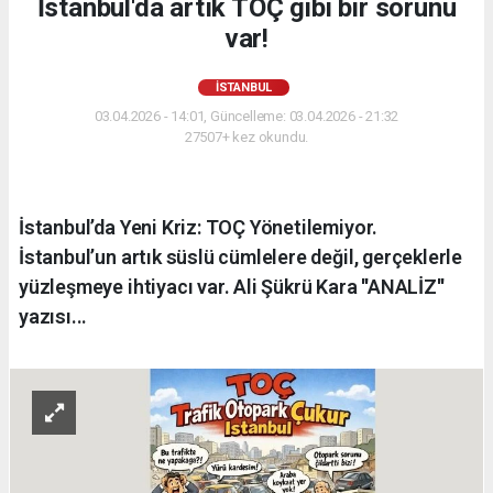
İstanbul'da artık TOÇ gibi bir sorunu
var!
İSTANBUL
03.04.2026 - 14:01, Güncelleme: 03.04.2026 - 21:32
27507+ kez okundu.
İstanbul’da Yeni Kriz: TOÇ Yönetilemiyor.
İstanbul’un artık süslü cümlelere değil, gerçeklerle
yüzleşmeye ihtiyacı var. Ali Şükrü Kara ''ANALİZ''
yazısı...