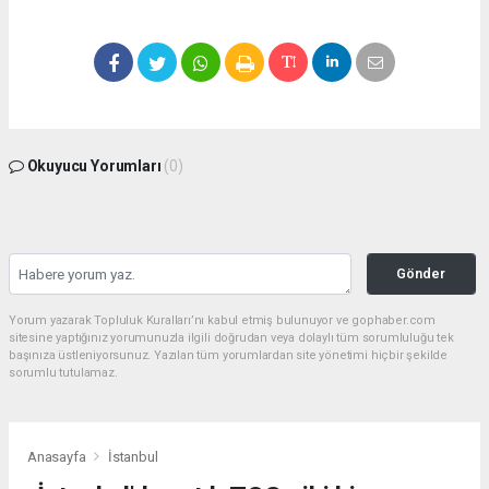
Okuyucu Yorumları
(0)
Gönder
Yorum yazarak Topluluk Kuralları’nı kabul etmiş bulunuyor ve gophaber.com
sitesine yaptığınız yorumunuzla ilgili doğrudan veya dolaylı tüm sorumluluğu tek
başınıza üstleniyorsunuz. Yazılan tüm yorumlardan site yönetimi hiçbir şekilde
sorumlu tutulamaz.
Anasayfa
İstanbul