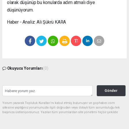
olarak düşünüp bu konularda adım atmalı diye
düşünüyorum.
Haber - Analiz: Ali Şükrü KARA
Okuyucu Yorumları
(0)
Gönder
Yorum yazarak Topluluk Kuralları’nı kabul etmiş bulunuyor ve gophaber.com
sitesine yaptığınız yorumunuzla ilgili doğrudan veya dolaylı tüm sorumluluğu tek
başınıza üstleniyorsunuz. Yazılan tüm yorumlardan site yönetimi hiçbir şekilde
sorumlu tutulamaz.