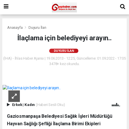
Anasayfa
Duyuru İlan
İlaçlama için belediyeyi arayın..
DUYURU İLAN
(İHA) - İhlas Haber Ajansı | 19.06.2013 - 12:25, Güncelleme: 01.09.2022 - 17:05
3478+ kez okundu.
Erkek
|
Kadın
(Haberi Sesli Oku)
Gaziosmanpaşa Belediyesi Sağlık İşleri Müdürlüğü
Hayvan Sağlığı Şefliği İlaçlama Birimi Ekipleri