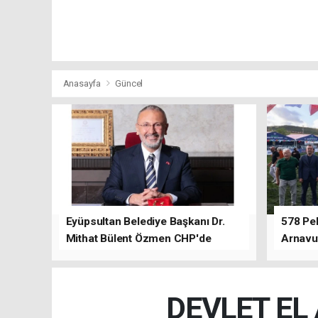
Anasayfa
Güncel
Eyüpsultan Belediye Başkanı Dr.
578 Peh
Mithat Bülent Özmen CHP'de
Arnavu
kalacağını ifade etti.
DEVLET EL