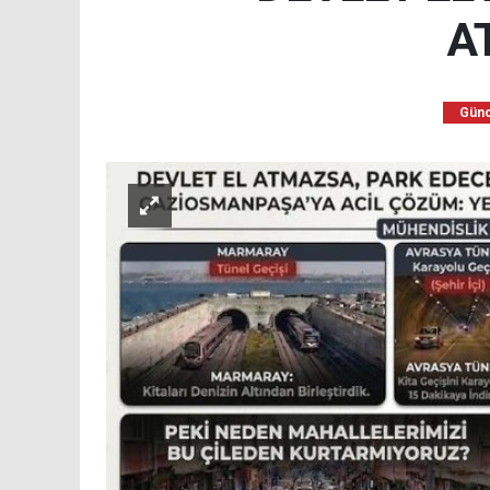
A
Günc