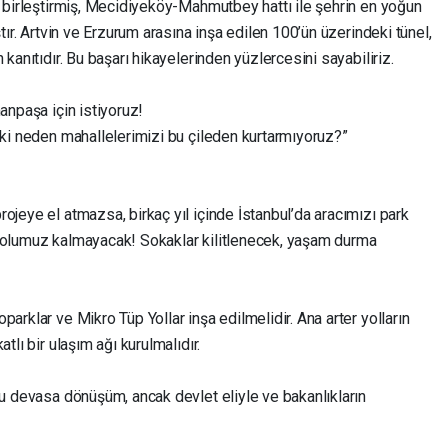
ı birleştirmiş, Mecidiyeköy-Mahmutbey hattı ile şehrin en yoğun
ştır. Artvin ve Erzurum arasına inşa edilen 100’ün üzerindeki tünel,
 kanıtıdır. Bu başarı hikayelerinden yüzlercesini sayabiliriz.
anpaşa için istiyoruz!
eki neden mahallelerimizi bu çileden kurtarmıyoruz?”
ojeye el atmazsa, birkaç yıl içinde İstanbul’da aracımızı park
 yolumuz kalmayacak! Sokaklar kilitlenecek, yaşam durma
arklar ve Mikro Tüp Yollar inşa edilmelidir. Ana arter yolların
tlı bir ulaşım ağı kurulmalıdır.
bu devasa dönüşüm, ancak devlet eliyle ve bakanlıkların