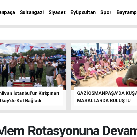
anpaşa
Sultangazi
Siyaset
Eyüpsultan
Spor
Bayramp
livan İstanbul’un Kırkpınarı
GAZİOSMANPAŞA’DA KUŞ
tköy’de Kol Bağladı
MASALLARDA BULUŞTU
 Mem Rotasyonuna Deva