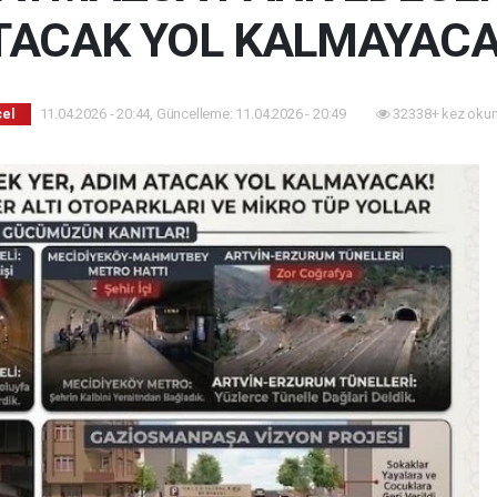
TACAK YOL KALMAYACA
11.04.2026 - 20:44, Güncelleme: 11.04.2026 - 20:49
32338+ kez okun
el