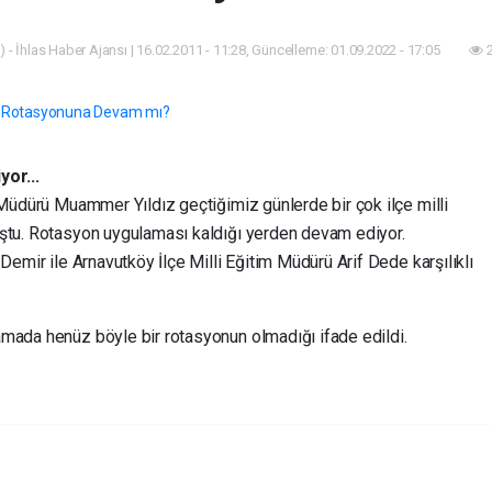
 - İhlas Haber Ajansı | 16.02.2011 - 11:28, Güncelleme: 01.09.2022 - 17:05
2
yor...
 Müdürü Muammer Yıldız geçtiğimiz günlerde bir çok ilçe milli
uştu. Rotasyon uygulaması kaldığı yerden devam ediyor.
Demir ile Arnavutköy İlçe Milli Eğitim Müdürü Arif Dede karşılıklı
mada henüz böyle bir rotasyonun olmadığı ifade edildi.