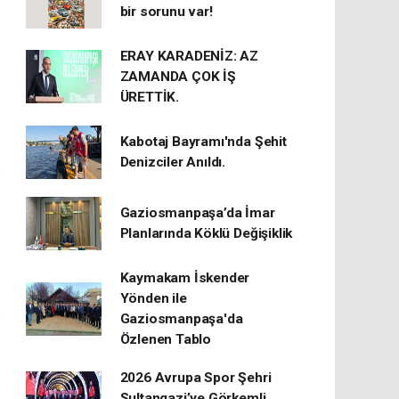
bir sorunu var!
ERAY KARADENİZ: AZ
ZAMANDA ÇOK İŞ
ÜRETTİK.
Kabotaj Bayramı'nda Şehit
Denizciler Anıldı.
Gaziosmanpaşa’da İmar
Planlarında Köklü Değişiklik
Kaymakam İskender
Yönden ile
Gaziosmanpaşa'da
Özlenen Tablo
2026 Avrupa Spor Şehri
Sultangazi’ye Görkemli