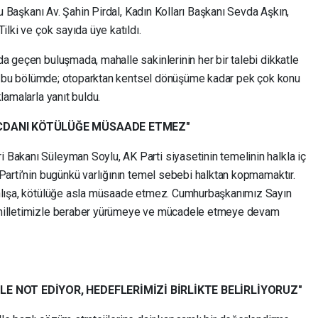
ulu Başkanı Av. Şahin Pirdal, Kadın Kolları Başkanı Sevda Aşkın,
ilki ve çok sayıda üye katıldı.
a geçen buluşmada, mahalle sakinlerinin her bir talebi dikkatle
dığı bu bölümde; otoparktan kentsel dönüşüme kadar pek çok konu
lamalarla yanıt buldu.
VİCDANI KÖTÜLÜĞE MÜSAADE ETMEZ"
Bakanı Süleyman Soylu, AK Parti siyasetinin temelinin halkla iç
Parti’nin bugünkü varlığının temel sebebi halktan kopmamaktır.
anlışa, kötülüğe asla müsaade etmez. Cumhurbaşkanımız Sayın
 milletimizle beraber yürümeye ve mücadele etmeye devam
LE NOT EDİYOR, HEDEFLERİMİZİ BİRLİKTE BELİRLİYORUZ"