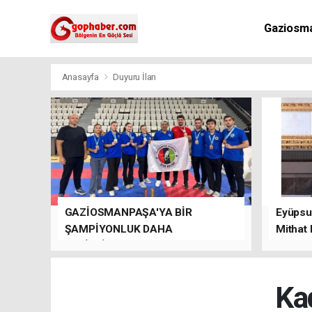
Gaziosm
Anasayfa
Duyuru İlan
GAZİOSMANPAŞA'YA BİR
Eyüpsul
ŞAMPİYONLUK DAHA
Mithat
GETİRDİLER.
kalacağı
Ka