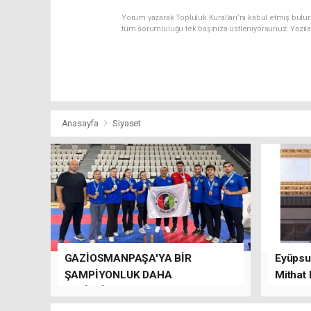
Yorum yazarak Topluluk Kuralları’nı kabul etmiş bulu
tüm sorumluluğu tek başınıza üstleniyorsunuz. Yazıl
Anasayfa
Siyaset
GAZİOSMANPAŞA'YA BİR
Eyüpsul
ŞAMPİYONLUK DAHA
Mithat
GETİRDİLER.
kalacağı