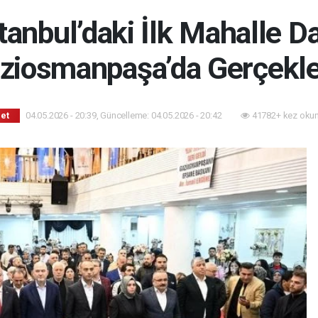
stanbul’daki İlk Mahalle 
ziosmanpaşa’da Gerçekle
04.05.2026 - 20:39, Güncelleme: 04.05.2026 - 20:42
41782+ kez oku
set