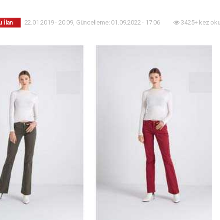
22.01.2019 - 20:09, Güncelleme: 01.09.2022 - 17:06
3425+ kez ok
 İlan