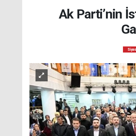
Ak Parti’nin İ
Ga
Siya