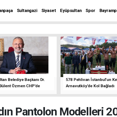
anpaşa
Sultangazi
Siyaset
Eyüpsultan
Spor
Bayramp
tan Belediye Başkanı Dr.
578 Pehlivan İstanbul’un Kır
 Bülent Özmen CHP'de
Arnavutköy’de Kol Bağladı
nı ifade etti.
dın Pantolon Modelleri 2