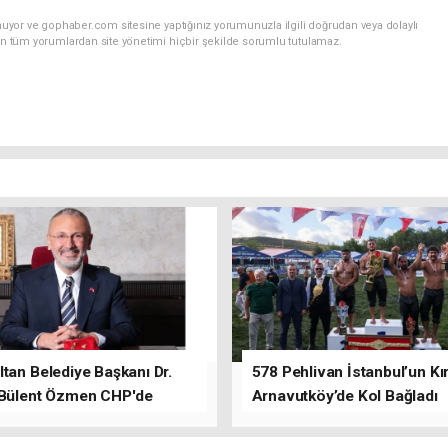
nuyor ve gophaber.com sitesine yaptığınız yorumunuzla ilgili doğrudan veya dolaylı
an tüm yorumlardan site yönetimi hiçbir şekilde sorumlu tutulamaz.
tan Belediye Başkanı Dr.
578 Pehlivan İstanbul’un Kır
 Bülent Özmen CHP'de
Arnavutköy’de Kol Bağladı
nı ifade etti.