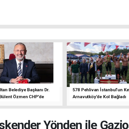
tan Belediye Başkanı Dr.
578 Pehlivan İstanbul’un Kır
 Bülent Özmen CHP'de
Arnavutköy’de Kol Bağladı
nı ifade etti.
kender Yönden ile Gazi