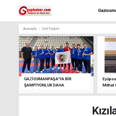
Gaziosm
Anasayfa
Sivil Toplum
GAZİOSMANPAŞA'YA BİR
Eyüpsul
ŞAMPİYONLUK DAHA
Mithat
GETİRDİLER.
kalacağı
Kızıl