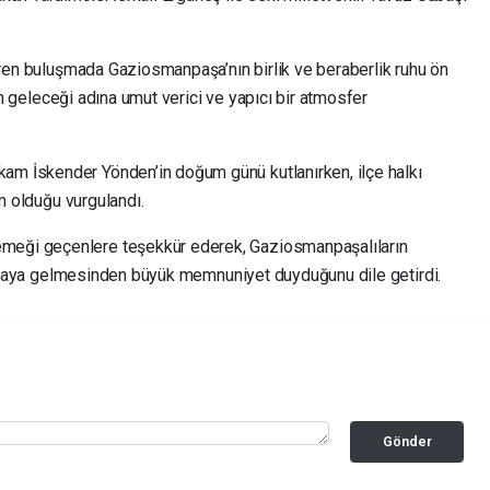
iren buluşmada Gaziosmanpaşa’nın birlik ve beraberlik ruhu ön
nin geleceği adına umut verici ve yapıcı bir atmosfer
m İskender Yönden’in doğum günü kutlanırken, ilçe halkı
im olduğu vurgulandı.
eği geçenlere teşekkür ederek, Gaziosmanpaşalıların
r araya gelmesinden büyük memnuniyet duyduğunu dile getirdi.
Gönder