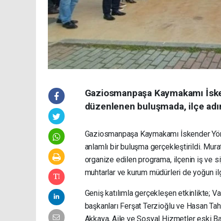
Gaziosmanpaşa Kaymakamı İske
düzenlenen buluşmada, ilçe adına
Gaziosmanpaşa Kaymakamı İskender Yönd
anlamlı bir buluşma gerçekleştirildi. Mu
organize edilen programa, ilçenin iş ve si
muhtarlar ve kurum müdürleri de yoğun ilg
Geniş katılımla gerçekleşen etkinlikte; 
başkanları Ferşat Terzioğlu ve Hasan T
Akkaya, Aile ve Sosyal Hizmetler eski Ba