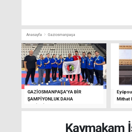
Anasayfa
Gaziosmanpaşa
GAZİOSMANPAŞA'YA BİR
Eyüpsul
ŞAMPİYONLUK DAHA
Mithat
GETİRDİLER.
kalacağı
Kaymakam İs