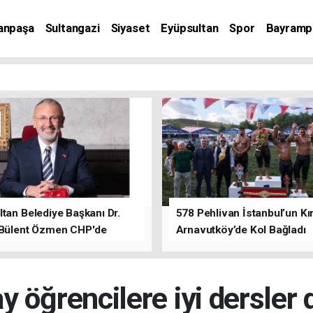
anpaşa
Sultangazi
Siyaset
Eyüpsultan
Spor
Bayramp
tan Belediye Başkanı Dr.
578 Pehlivan İstanbul’un Kır
 Bülent Özmen CHP'de
Arnavutköy’de Kol Bağladı
nı ifade etti.
ay öğrencilere iyi dersler d