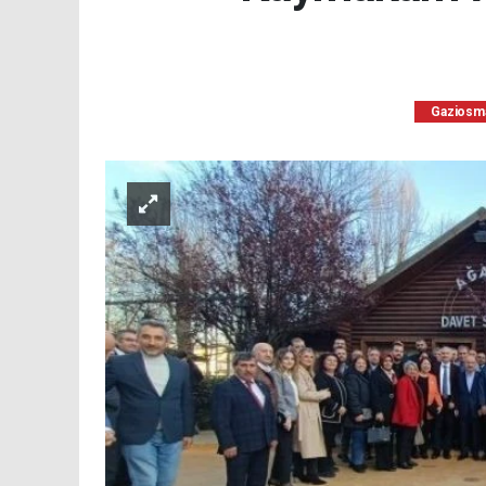
Gaziosm