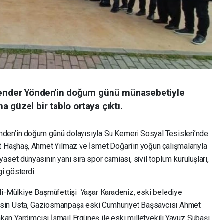
nder Yönden'in doğum günü münasebetiyle
 güzel bir tablo ortaya çıktı.
en’in doğum günü dolayısıyla Su Kemeri Sosyal Tesisleri’nde
rat Haşhaş, Ahmet Yılmaz ve İsmet Doğan’ın yoğun çalışmalarıyla
yaset dünyasının yanı sıra spor camiası, sivil toplum kuruluşları,
i gösterdi.
Vali-Mülkiye Başmüfettişi Yaşar Karadeniz, eski belediye
ahsin Usta, Gaziosmanpaşa eski Cumhuriyet Başsavcısı Ahmet
kan Yardımcısı İsmail Ergüneş ile eski milletvekili Yavuz Subaşı