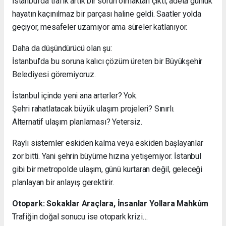
İstanbul’da trafik artık bir sorun olmaktan çıktı, adeta günlük
hayatın kaçınılmaz bir parçası haline geldi. Saatler yolda
geçiyor, mesafeler uzamıyor ama süreler katlanıyor.
Daha da düşündürücü olan şu:
İstanbul’da bu soruna kalıcı çözüm üreten bir Büyükşehir
Belediyesi göremiyoruz.
İstanbul içinde yeni ana arterler? Yok.
Şehri rahatlatacak büyük ulaşım projeleri? Sınırlı.
Alternatif ulaşım planlaması? Yetersiz.
Raylı sistemler eskiden kalma veya eskiden başlayanlar
zor bitti. Yani şehrin büyüme hızına yetişemiyor. İstanbul
gibi bir metropolde ulaşım, günü kurtaran değil, geleceği
planlayan bir anlayış gerektirir.
Otopark: Sokaklar Araçlara, İnsanlar Yollara Mahkûm
Trafiğin doğal sonucu ise otopark krizi…