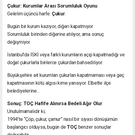
Çukur: Kurumlar Arası Sorumluluk Oyunu
Gelelim üçüncü harfe:
Çukur
.
Bugün bir kurum kazıyor, diğeri kapatmıyor.
Sorumluluk birinden diğerine atılıyor, ama sonuç
değişmiyor.
İstanbul’da İSKİ veya farklı kurumların açıp kapatmadığı ve
doğal çukurlarla binlerce çukurdan bahsediliyor.
Büyükşehire ait kurumları çukurları kapatmaması veya geç
kapatmasının kötü algısı kime yansıyor. Elbette ilçe
belediyelerine…
Sonuç: TOÇ Hafife Alınırsa Bedeli Ağır Olur
Unutulmamalıdır ki;
1994’te “Çöp, çukur, çamur” nasıl bir siyasi dönüşümün
başlangıcı olduysa, bugün de
TOÇ
benzer sonuçlar
doğurabilir.