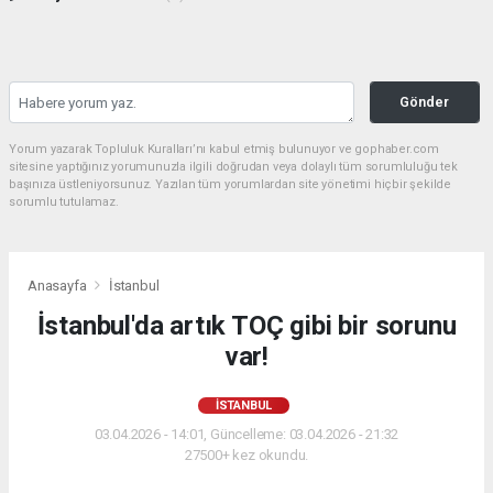
Gönder
Yorum yazarak Topluluk Kuralları’nı kabul etmiş bulunuyor ve gophaber.com
sitesine yaptığınız yorumunuzla ilgili doğrudan veya dolaylı tüm sorumluluğu tek
başınıza üstleniyorsunuz. Yazılan tüm yorumlardan site yönetimi hiçbir şekilde
sorumlu tutulamaz.
Anasayfa
İstanbul
İstanbul'da artık TOÇ gibi bir sorunu
var!
İSTANBUL
03.04.2026 - 14:01, Güncelleme: 03.04.2026 - 21:32
27500+ kez okundu.