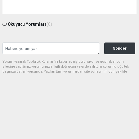
Okuyucu Yorumları
(0)
Gönder
Yorum yazarak Topluluk Kuralları’nı kabul etmiş bulunuyor ve gophaber.com
sitesine yaptığınız yorumunuzla ilgili doğrudan veya dolaylı tüm sorumluluğu tek
başınıza üstleniyorsunuz. Yazılan tüm yorumlardan site yönetimi hiçbir şekilde
sorumlu tutulamaz.
haber paketi
haber scripti
haber yazılımı
Tüm hakları saklı tutulmaktadır.Copyright 2026©
Haber Yazılımı:
Web Aksiyon ®