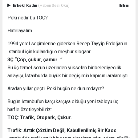
Erkek
|
Kadın
(Haberi Sesli Oku)
Peki nedir bu TOÇ?
Hatırlayalım…
1994 yerel seçimlerine giderken Recep Tayyip Erdoğan’ın
İstanbul için kullandığı o meşhur sloganı:
3Ç “Çöp, çukur, çamur…”
Bu üç temel sorun üzerinden yükselen bir belediyecilik
anlayışı, İstanbul’da büyük bir değişimin kapısını aralamıştı.
Aradan yıllar geçti. Peki bugün ne durumdayız?
Bugün İstanbul’un karşı karşıya olduğu yeni tabloyu üç
harfle özetleyebiliriz:
TOÇ: Trafik, Otopark, Çukur.
Trafik: Artık Çözüm Değil, Kabullenilmiş Bir Kaos