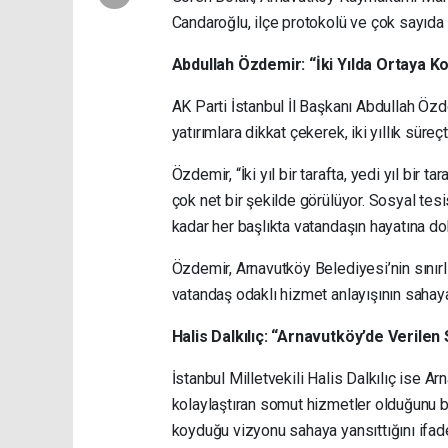
Candaroğlu, ilçe protokolü ve çok sayıda 
Abdullah Özdemir: “İki Yılda Ortaya 
AK Parti İstanbul İl Başkanı Abdullah Özd
yatırımlara dikkat çekerek, iki yıllık süre
Özdemir, “İki yıl bir tarafta, yedi yıl bir
çok net bir şekilde görülüyor. Sosyal tesi
kadar her başlıkta vatandaşın hayatına dok
Özdemir, Arnavutköy Belediyesi’nin sınırl
vatandaş odaklı hizmet anlayışının sahaya
Halis Dalkılıç: “Arnavutköy’de Verile
İstanbul Milletvekili Halis Dalkılıç ise A
kolaylaştıran somut hizmetler olduğunu b
koyduğu vizyonu sahaya yansıttığını ifade