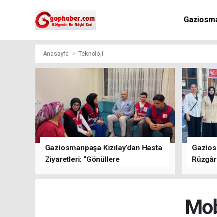
Gaziosm
Anasayfa
Teknoloji
Gaziosmanpaşa Kızılay’dan Hasta
Gazios
Ziyaretleri: “Gönüllere
Rüzgârı
Dokunuyoruz”
Kısa Sü
Oluştu
Mob