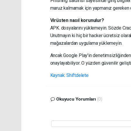
Phishing saldırısı sayesinde giriş bilgile
maruz kalmamak için yapmanız gereken ç
Virüsten nasıl korunulur?
APK. dosyalarını yüklemeyin. Sözde Crack'
Unutmayın ki hiç bir hacker ücretsiz ola
mağazalardan uygulama yüklemeyin.
Ancak Google Play'in denetimsizliğinden 
onaylayabiliyor. O yüzden güvenilir gelişti
Kaynak: Shiftdelete
Okuyucu Yorumları
(0)