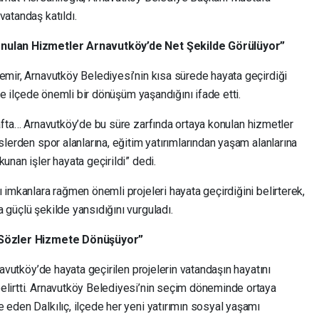
vatandaş katıldı.
Konulan Hizmetler Arnavutköy’de Net Şekilde Görülüyor”
emir, Arnavutköy Belediyesi’nin kısa sürede hayata geçirdiği
çte ilçede önemli bir dönüşüm yaşandığını ifade etti.
 tarafta… Arnavutköy’de bu süre zarfında ortaya konulan hizmetler
slerden spor alanlarına, eğitim yatırımlarından yaşam alanlarına
unan işler hayata geçirildi” dedi.
ı imkanlara rağmen önemli projeleri hayata geçirdiğini belirterek,
 güçlü şekilde yansıdığını vurguladı.
n Sözler Hizmete Dönüşüyor”
rnavutköy’de hayata geçirilen projelerin vatandaşın hayatını
elirtti. Arnavutköy Belediyesi’nin seçim döneminde ortaya
 eden Dalkılıç, ilçede her yeni yatırımın sosyal yaşamı