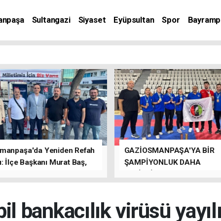
anpaşa
Sultangazi
Siyaset
Eyüpsultan
Spor
Bayramp
manpaşa'da Yeniden Refah
GAZİOSMANPAŞA'YA BİR
: İlçe Başkanı Murat Baş,
ŞAMPİYONLUK DAHA
rede Güçlü Bir Sinerji
GETİRDİLER.
rdu
il bankacılık virüsü yayılı