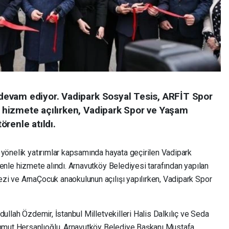
evam ediyor. Vadipark Sosyal Tesis, ARFİT Spor
hizmete açılırken, Vadipark Spor ve Yaşam
renle atıldı.
 yönelik yatırımlar kapsamında hayata geçirilen Vadipark
enle hizmete alındı. Arnavutköy Belediyesi tarafından yapılan
i ve ArnaÇocuk anaokulunun açılışı yapılırken, Vadipark Spor
dullah Özdemir, İstanbul Milletvekilleri Halis Dalkılıç ve Seda
mut Hersanlıoğlu, Arnavutköy Belediye Başkanı Mustafa