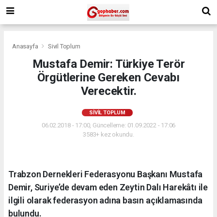
Anasayfa
Sivil Toplum
Mustafa Demir: Türkiye Terör
Örgütlerine Gereken Cevabı
Verecektir.
SIVIL TOPLUM
06.02.2018 - 17:00, Güncelleme: 01.09.2022 - 17:06
3583+ kez okundu.
Trabzon Dernekleri Federasyonu Başkanı Mustafa
Demir, Suriye’de devam eden Zeytin Dalı Harekâtı ile
ilgili olarak federasyon adına basın açıklamasında
bulundu.