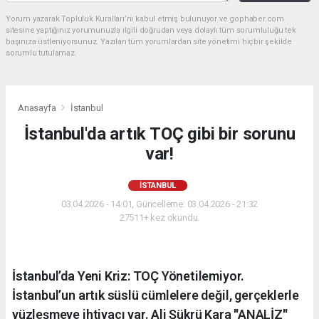
Yorum yazarak Topluluk Kuralları’nı kabul etmiş bulunuyor ve gophaber.com
sitesine yaptığınız yorumunuzla ilgili doğrudan veya dolaylı tüm sorumluluğu tek
başınıza üstleniyorsunuz. Yazılan tüm yorumlardan site yönetimi hiçbir şekilde
sorumlu tutulamaz.
Anasayfa
İstanbul
İstanbul'da artık TOÇ gibi bir sorunu
var!
İSTANBUL
03.04.2026 - 14:01, Güncelleme: 03.04.2026 - 21:32
27511+ kez okundu.
İstanbul’da Yeni Kriz: TOÇ Yönetilemiyor.
İstanbul’un artık süslü cümlelere değil, gerçeklerle
yüzleşmeye ihtiyacı var. Ali Şükrü Kara ''ANALİZ''