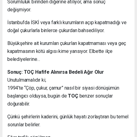
Sorumluluk birinden diğerine atılıyor, ama sonuç
değişmiyor.
İstanbul’da İSKİ veya farklı kurumların açıp kapatmadığı ve
doğal çukurlarla binlerce çukurdan bahsediliyor.
Büyükşehire ait kurumları çukurları kapatmaması veya geç
kapatmasının kötü algısı kime yansıyor. Elbette ilçe
belediyelerine…
Sonuç: TOÇ Hafife Alınırsa Bedeli Ağır Olur
Unutulmamalıdır ki;
1994’te “Çöp, çukur, çamur” nasıl bir siyasi dönüşümün
başlangıcı olduysa, bugün de
TOÇ
benzer sonuçlar
doğurabilir.
Çünkü şehirlerin kaderini, günlük hayatı zorlaştıran bu temel
sorunlar belirler.