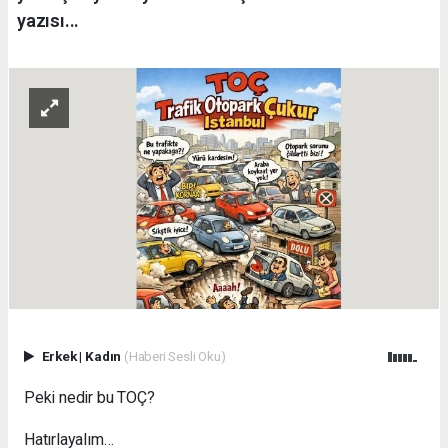
yazısı...
Erkek
|
Kadın
(Haberi Sesli Oku)
Peki nedir bu TOÇ?
Hatırlayalım…