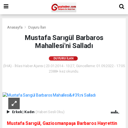
Anasayfa
Duyuru İlan
Mustafa Sarıgül Barbaros
Mahallesi'ni Salladı
DUYURU İLAN
(İHA) - İhlas Haber Ajansı | 23.01.2014 - 13:27, Güncelleme: 01.09.2022 - 17:05
2388+ kez okundu.
Erkek
|
Kadın
(Haberi Sesli Oku)
Mustafa Sarıgül, Gaziosmanpaşa Barbaros Hayrettin