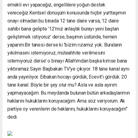
emekli evi yapacağız, engellilere yoğun destek
vereceğiz.Kentsel dönüşüm konusunda hiçbir yurttaşımın
onayı olmadan bu binada 12 tane daire varsa, 12 daire
sahibi bana gelipte ’12’miz anlaştık burayı yeni baştan
geliştirmek istiyoruz’ derse, başımın üstünde, hemen
yaparım.Bir tanesi derse ki ’bizim rızamız yok. Buraların
yıkılmasını istemiyoruz, müteahhite verilmesini
istemiyoruz derse’ o binayı Allah’ımdan başka kimse bana
yıktıramaz.Sayın Başbakan TV’ye çıkıyor. 18 tane kanal aynı
anda yayınlıyor. Erbakan hocayı gördük, Ecevit’i gördük. 20
tane kanal. Böyle bir şey olur mu? Asla ve asla ayırım
yapmayacağım. Bu meydanda bulunan bütün arkadaşlarımın
haklarını hukuklarını koruyacağım. Ama söz veriyorum. Ak
partiye oy verenlerin de haklarını, hukuklarını koruyacağım"
dedi.