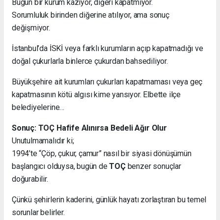
Bugün bir kurum kazıyor, diğeri kapatmıyor.
Sorumluluk birinden diğerine atılıyor, ama sonuç
değişmiyor.
İstanbul’da İSKİ veya farklı kurumların açıp kapatmadığı ve
doğal çukurlarla binlerce çukurdan bahsediliyor.
Büyükşehire ait kurumları çukurları kapatmaması veya geç
kapatmasının kötü algısı kime yansıyor. Elbette ilçe
belediyelerine…
Sonuç: TOÇ Hafife Alınırsa Bedeli Ağır Olur
Unutulmamalıdır ki;
1994’te “Çöp, çukur, çamur” nasıl bir siyasi dönüşümün
başlangıcı olduysa, bugün de
TOÇ
benzer sonuçlar
doğurabilir.
Çünkü şehirlerin kaderini, günlük hayatı zorlaştıran bu temel
sorunlar belirler.