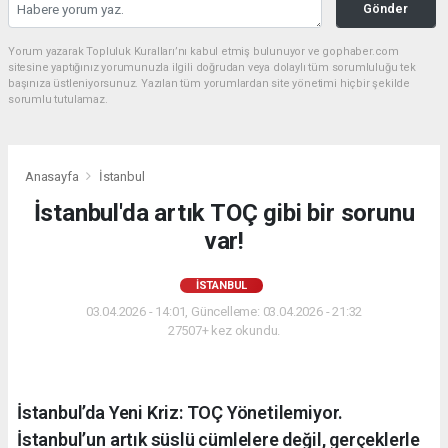
Gönder
Yorum yazarak Topluluk Kuralları’nı kabul etmiş bulunuyor ve gophaber.com
sitesine yaptığınız yorumunuzla ilgili doğrudan veya dolaylı tüm sorumluluğu tek
başınıza üstleniyorsunuz. Yazılan tüm yorumlardan site yönetimi hiçbir şekilde
sorumlu tutulamaz.
Anasayfa
İstanbul
İstanbul'da artık TOÇ gibi bir sorunu
var!
İSTANBUL
03.04.2026 - 14:01, Güncelleme: 03.04.2026 - 21:32
27507+ kez okundu.
İstanbul’da Yeni Kriz: TOÇ Yönetilemiyor.
İstanbul’un artık süslü cümlelere değil, gerçeklerle