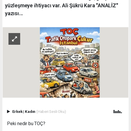
yüzleşmeye ihtiyacı var. Ali Şükrü Kara ''ANALİZ''
yazısı...
Erkek
|
Kadın
(Haberi Sesli Oku)
Peki nedir bu TOÇ?