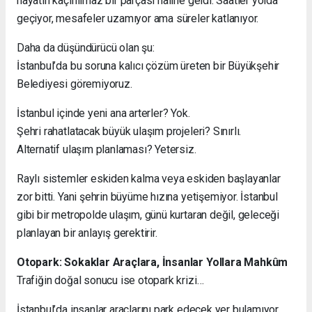
hayatın kaçınılmaz bir parçası haline geldi. Saatler yolda
geçiyor, mesafeler uzamıyor ama süreler katlanıyor.
Daha da düşündürücü olan şu:
İstanbul’da bu soruna kalıcı çözüm üreten bir Büyükşehir
Belediyesi göremiyoruz.
İstanbul içinde yeni ana arterler? Yok.
Şehri rahatlatacak büyük ulaşım projeleri? Sınırlı.
Alternatif ulaşım planlaması? Yetersiz.
Raylı sistemler eskiden kalma veya eskiden başlayanlar
zor bitti. Yani şehrin büyüme hızına yetişemiyor. İstanbul
gibi bir metropolde ulaşım, günü kurtaran değil, geleceği
planlayan bir anlayış gerektirir.
Otopark: Sokaklar Araçlara, İnsanlar Yollara Mahkûm
Trafiğin doğal sonucu ise otopark krizi…
İstanbul’da insanlar araçlarını park edecek yer bulamıyor.