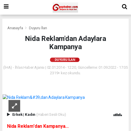
Anasayfa
Duyuru İlan
Nida Reklam'dan Adaylara
Kampanya
DUYURU İLAN
(İHA) - İhlas Haber Ajansı | 02.01.2014 - 12:20, Güncelleme: 01.09.2022 - 17:05
2319+ kez okundu.
Erkek
|
Kadın
(Haberi Sesli Oku)
Nida Reklam'dan Kampanya...