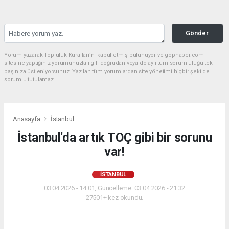
Gönder
Yorum yazarak Topluluk Kuralları’nı kabul etmiş bulunuyor ve gophaber.com
sitesine yaptığınız yorumunuzla ilgili doğrudan veya dolaylı tüm sorumluluğu tek
başınıza üstleniyorsunuz. Yazılan tüm yorumlardan site yönetimi hiçbir şekilde
sorumlu tutulamaz.
Anasayfa
İstanbul
İstanbul'da artık TOÇ gibi bir sorunu
var!
İSTANBUL
03.04.2026 - 14:01, Güncelleme: 03.04.2026 - 21:32
27501+ kez okundu.