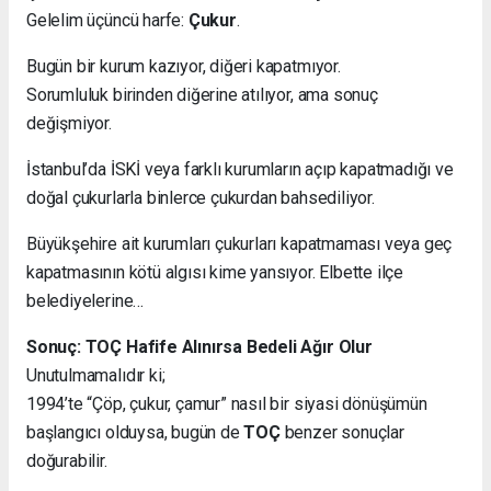
Gelelim üçüncü harfe:
Çukur
.
Bugün bir kurum kazıyor, diğeri kapatmıyor.
Sorumluluk birinden diğerine atılıyor, ama sonuç
değişmiyor.
İstanbul’da İSKİ veya farklı kurumların açıp kapatmadığı ve
doğal çukurlarla binlerce çukurdan bahsediliyor.
Büyükşehire ait kurumları çukurları kapatmaması veya geç
kapatmasının kötü algısı kime yansıyor. Elbette ilçe
belediyelerine…
Sonuç: TOÇ Hafife Alınırsa Bedeli Ağır Olur
Unutulmamalıdır ki;
1994’te “Çöp, çukur, çamur” nasıl bir siyasi dönüşümün
başlangıcı olduysa, bugün de
TOÇ
benzer sonuçlar
doğurabilir.