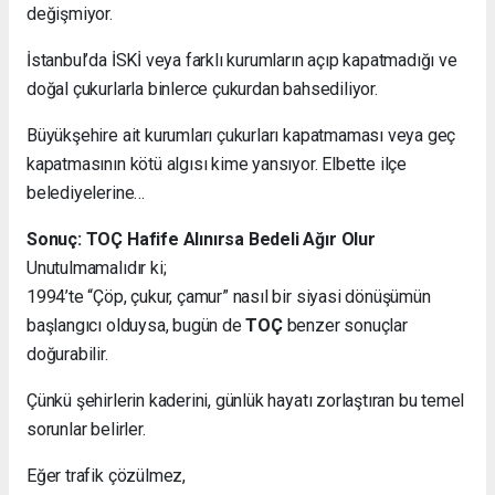
değişmiyor.
İstanbul’da İSKİ veya farklı kurumların açıp kapatmadığı ve
doğal çukurlarla binlerce çukurdan bahsediliyor.
Büyükşehire ait kurumları çukurları kapatmaması veya geç
kapatmasının kötü algısı kime yansıyor. Elbette ilçe
belediyelerine…
Sonuç: TOÇ Hafife Alınırsa Bedeli Ağır Olur
Unutulmamalıdır ki;
1994’te “Çöp, çukur, çamur” nasıl bir siyasi dönüşümün
başlangıcı olduysa, bugün de
TOÇ
benzer sonuçlar
doğurabilir.
Çünkü şehirlerin kaderini, günlük hayatı zorlaştıran bu temel
sorunlar belirler.
Eğer trafik çözülmez,