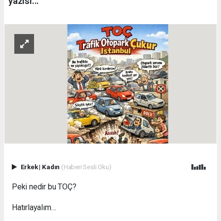
yazısı...
Erkek
|
Kadın
(Haberi Sesli Oku)
Peki nedir bu TOÇ?
Hatırlayalım…