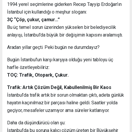
1994 yerel seçimlerine giderken Recep Tayyip Erdoğan’ın
İstanbul için kullandığı o meşhur sloganı:
3Ç “Çöp, çukur, çamur…”
Bu üç temel sorun üzerinden yükselen bir belediyecilik
anlayışı, İstanbul’da büyük bir değişimin kapısını aralamıştı.
Aradan yıllar geçti. Peki bugün ne durumdayız?
Bugün İstanbul’un karşı karşıya olduğu yeni tabloyu üç
harfle özetleyebiliriz:
TOÇ: Trafik, Otopark, Çukur.
Trafik: Artık Çözüm Değil, Kabullenilmiş Bir Kaos
İstanbul’da trafik artık bir sorun olmaktan çıktı, adeta günlük
hayatın kaçınılmaz bir parçası haline geldi. Saatler yolda
geçiyor, mesafeler uzamıyor ama süreler katlanıyor.
Daha da düşündürücü olan şu:
İstanbul’da bu soruna kalıcı çözüm üreten bir Büyükşehir