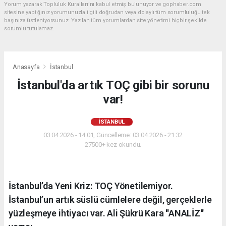
Yorum yazarak Topluluk Kuralları’nı kabul etmiş bulunuyor ve gophaber.com
sitesine yaptığınız yorumunuzla ilgili doğrudan veya dolaylı tüm sorumluluğu tek
başınıza üstleniyorsunuz. Yazılan tüm yorumlardan site yönetimi hiçbir şekilde
sorumlu tutulamaz.
Anasayfa
İstanbul
İstanbul'da artık TOÇ gibi bir sorunu
var!
İSTANBUL
03.04.2026 - 14:01, Güncelleme: 03.04.2026 - 21:32
27500+ kez okundu.
İstanbul’da Yeni Kriz: TOÇ Yönetilemiyor.
İstanbul’un artık süslü cümlelere değil, gerçeklerle
yüzleşmeye ihtiyacı var. Ali Şükrü Kara ''ANALİZ''