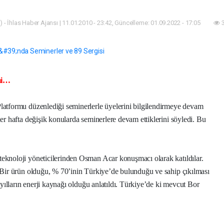
 - İhlas Haber Ajansı | 11.01.2010 - 23:42, Güncelleme: 01.09.2022 - 17:05
3
mi…
tformu düzenlediği seminerlerle üyelerini bilgilendirmeye devam
 hafta değişik konularda seminerlere devam ettiklerini söyledi. Bu
noloji yöneticilerinden Osman Acar konuşmacı olarak katıldılar.
Bir ürün olduğu, % 70’inin Türkiye’de bulunduğu ve sahip çıkılması
ılların enerji kaynağı olduğu anlatıldı. Türkiye’de ki mevcut Bor