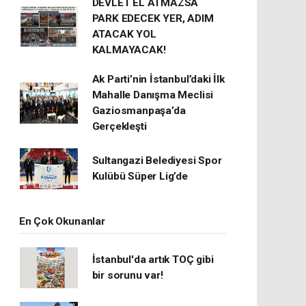
DEVLET EL ATMAZSA
PARK EDECEK YER, ADIM
ATACAK YOL
KALMAYACAK!
Ak Parti’nin İstanbul’daki İlk
Mahalle Danışma Meclisi
Gaziosmanpaşa’da
Gerçekleşti
Sultangazi Belediyesi Spor
Kulübü Süper Lig’de
En Çok Okunanlar
İstanbul'da artık TOÇ gibi
bir sorunu var!