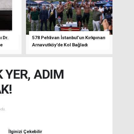
 Dr.
578 Pehlivan İstanbul’un Kırkpınarı
de
Arnavutköy’de Kol Bağladı
 YER, ADIM
K!
du.
İlginizi Çekebilir