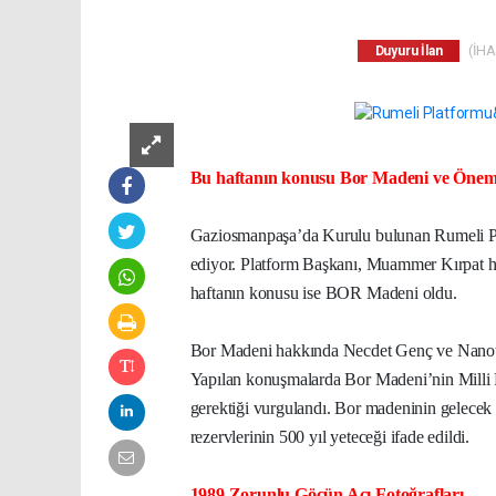
(İHA)
Duyuru İlan
Bu haftanın konusu Bor Madeni ve Öne
Gaziosmanpaşa’da Kurulu bulunan Rumeli Pla
ediyor. Platform Başkanı, Muammer Kırpat her
haftanın konusu ise BOR Madeni oldu.
Bor Madeni hakkında Necdet Genç ve Nanotek
Yapılan konuşmalarda Bor Madeni’nin Milli 
gerektiği vurgulandı. Bor madeninin gelecek y
rezervlerinin 500 yıl yeteceği ifade edildi.
1989 Zorunlu Göçün Acı Fotoğrafları...