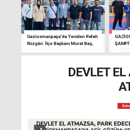
Gaziosmanpaşa'da Yeniden Refah
GAZİO
Rüzgârı: İlçe Başkanı Murat Baş,
ŞAMPİ
Kısa Sürede Güçlü Bir Sinerji
GETİRD
Oluşturdu
DEVLET EL
A
Günc