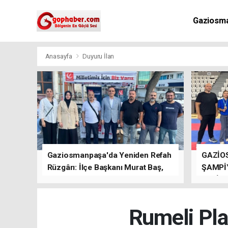
Gaziosm
Anasayfa
Duyuru İlan
Gaziosmanpaşa'da Yeniden Refah
GAZİO
Rüzgârı: İlçe Başkanı Murat Baş,
ŞAMPİ
Kısa Sürede Güçlü Bir Sinerji
GETİRD
Oluşturdu
Rumeli Pla