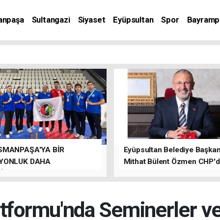
anpaşa
Sultangazi
Siyaset
Eyüpsultan
Spor
Bayramp
SMANPAŞA'YA BİR
Eyüpsultan Belediye Başkanı
YONLUK DAHA
Mithat Bülent Özmen CHP'
İLER.
kalacağını ifade etti.
tformu'nda Seminerler ve