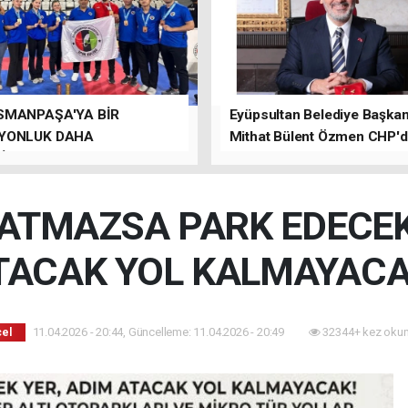
SMANPAŞA'YA BİR
Eyüpsultan Belediye Başkanı
YONLUK DAHA
Mithat Bülent Özmen CHP'
İLER.
kalacağını ifade etti.
 ATMAZSA PARK EDECEK
TACAK YOL KALMAYACA
11.04.2026 - 20:44, Güncelleme: 11.04.2026 - 20:49
32344+ kez okun
el