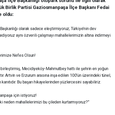
a İlçe Başkanlığı otopark sorunu ile ilgili olarak
 Birlik Partisi Gaziosmanpaşa İlçe Başkanı Fedai
e oldu:
Başkanlığı olarak sadece eleştirmiyoruz; Türkiye’nin dev
ediyoruz aynı özverili çalışmayı mahallelerimizin altına indirmeyi
lerimize Nefes Olsun!
ı birleştirmiş, Mecidiyeköy-Mahmutbey hattı ile şehrin en yoğun
ştır. Artvin ve Erzurum arasına inşa edilen 100’ün üzerindeki tünel,
 kanıtıdır. Bu başarı hikayelerinden yüzlercesini sayabiliriz.
anpaşa için istiyoruz!
eki neden mahallelerimizi bu çileden kurtarmıyoruz?”