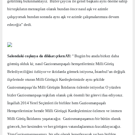
getirilmiş bulunmaktayız.
Bizler çaycısı ile genel başkanı aynı öneme sahip
bir teşkilatın mensupları olarak bundan önce nasıl aşk ve azimle
çalışıyorsak bundan sonrada aynı aşk ve azimle çalışmalarımıza devam
edeceğiz” dedi.
Salondaki coşkuya da dikkat çeken AY:
“ Bugün bu arada birkez daha
görmüş olduk ki; nasıl Gaziosmanpaşalı hemşerilerimiz Milli Görüş
Belediyeciliğini özlüyor ve iktidarda görmek istiyorsa, İstanbul’un değişik
ilçelerinde oturan Milli Görüşçü Kardeşlerimizde aynı şekilde
Gaziosmanpaşa’da Milli Görüşün İktidarını özlemle istiyorlar. O yüzden
bizler Gaziosmanpaşa teşkilatı olarak çok önemli bir görevi ifaa ediyoruz.
İnşallah 2014 Yerel Seçimleri ile birlikte hem Gaziosmanpaşalı
Hemşerilerimize hemde Milli Görüşçü Kardeşlerimize özlenen ve istenen
Milli Görüş İktidarını yaşatacağız.
Gaziosmanpaşamızı bir bütün olarak
görecek, her kesimden ve her görüşten vatandaşlarımızı kucaklayacağız.
Tüm Gaziosmanpaşamızı
bir aile olarak kenetleyecek ve hep birlikte