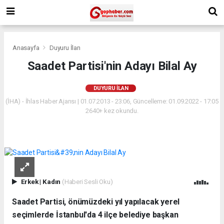
Anasayfa
Duyuru İlan
Saadet Partisi'nin Adayı Bilal Ay
DUYURU İLAN
(İHA) - İhlas Haber Ajansı | 01.07.2013 - 23:06, Güncelleme: 01.09.2022 - 17:05
2640+ kez okundu.
Erkek
|
Kadın
(Haberi Sesli Oku)
Saadet Partisi, önümüzdeki yıl yapılacak yerel
seçimlerde İstanbul'da 4 ilçe belediye başkan