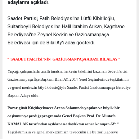
adaylarını açıkladı.
Saadet Partisi, Fatih Belediyesi'ne Lütfü Kibirlioğlu,
Sultanbeyli Belediyesi'ne Halil İbrahim Arıkan, Kağıthane
Belediyesi'ne Zeynel Keskin ve Gaziosmanpaşa
Belediyesi için de Bilal Ay'ı aday gösterdi.
“ SAADET PARTİSİ’NİN
GAZİOSMANPAŞA ADAYI BİLAL AY ”
Yaptığı çalışmalarla taraflı tarafsız herkesin takdirini kazanan Sadet Partisi
Gaziosmanpaşa İlçe Başkanı Bilal AY, 2014 Yerel Seçimlerinde teşkilatının
ve genel merkezin büyük desteğiyle Saadet Partisi Gaziosmanpaşa Belediye
Başkan Adayı oldu.
Pazar günü Küçükçekmece Arena Salonunda yapılan ve büyük bir
coşkunun yaşandığı programda Genel Başkan Prof. Dr. Mustafa
KAMALAK tarafından açıklanan adaylıktan sonra konuşan AY:
“
Teşkilatımızın ve genel merkezimizin teveccühü ile bu zorlu göreve