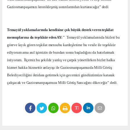
Gaziosmanpaşamızı kronikleşmiş sorunlarından kurtaracağız” dedi
Temayül yoklamalarında kendisine çok büyük destek veren teşkilat
mensuplarına da teşekkür eden AY:
”
Temayül yoklamalarında bizleri bu
göreve layık gören teşkilat mensubu kardeşlerime bu vesile ile teşekkür
ediyorum ama asıl işimizin de bundan sonra başladığını da hatırlatmak
istiyorum.
İlçemiz bu şekilde yanlış ve çarpık yönetilirken bizler halka
hizmet hakka hizmettir anlayışı ile Gaziosmanpaşamızda Milli Görüş
Belediyeciliğini iktidara getirmek için gecemizi gündüzümüze katarak
çalışacak ve Gaziosmanpaşamıza Milli Görüş Sancağını dikeceğiz” dedi.