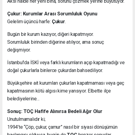
Aksi halde her yeni bina, sorunu çözmek yerine büyütüyor.
Çukur: Kurumlar Arası Sorumluluk Oyunu
Gelelim üçüncü harfe:
Çukur
.
Bugün bir kurum kazıyor, diğeri kapatmıyor.
Sorumluluk birinden diğerine atılıyor, ama sonuç
değişmiyor.
İstanbul’da İSKİ veya farklı kurumların açıp kapatmadığı ve
doğal çukurlarla binlerce çukurdan bahsediliyor.
Büyükşehire ait kurumları çukurları kapatmaması veya geç
kapatmasının kötü algısı kime yansıyor. Elbette ilçe
belediyelerine…
Sonuç: TOÇ Hafife Alınırsa Bedeli Ağır Olur
Unutulmamalıdır ki;
1994’te “Çöp, çukur, çamur” nasıl bir siyasi dönüşümün
başlangıcı olduysa, bugün de
TOÇ
benzer sonuçlar