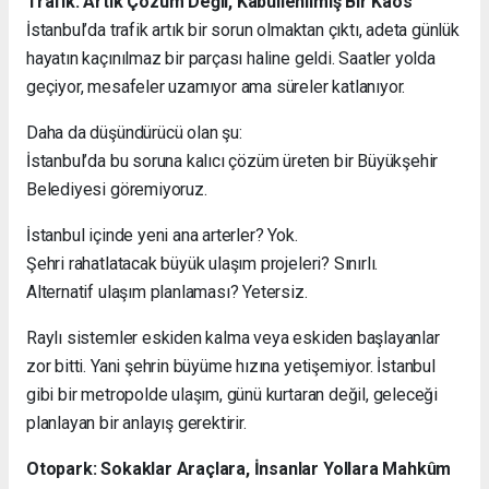
Trafik: Artık Çözüm Değil, Kabullenilmiş Bir Kaos
İstanbul’da trafik artık bir sorun olmaktan çıktı, adeta günlük
hayatın kaçınılmaz bir parçası haline geldi. Saatler yolda
geçiyor, mesafeler uzamıyor ama süreler katlanıyor.
Daha da düşündürücü olan şu:
İstanbul’da bu soruna kalıcı çözüm üreten bir Büyükşehir
Belediyesi göremiyoruz.
İstanbul içinde yeni ana arterler? Yok.
Şehri rahatlatacak büyük ulaşım projeleri? Sınırlı.
Alternatif ulaşım planlaması? Yetersiz.
Raylı sistemler eskiden kalma veya eskiden başlayanlar
zor bitti. Yani şehrin büyüme hızına yetişemiyor. İstanbul
gibi bir metropolde ulaşım, günü kurtaran değil, geleceği
planlayan bir anlayış gerektirir.
Otopark: Sokaklar Araçlara, İnsanlar Yollara Mahkûm