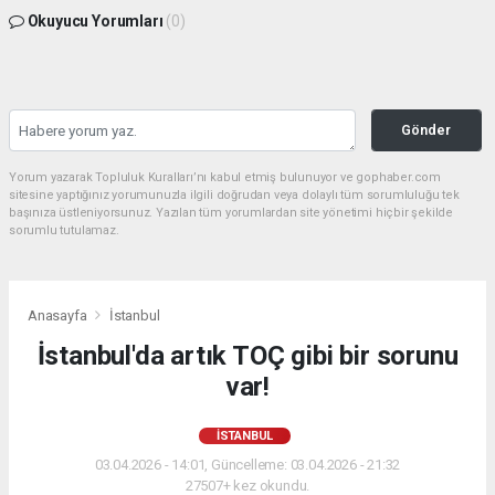
Okuyucu Yorumları
(0)
Gönder
Yorum yazarak Topluluk Kuralları’nı kabul etmiş bulunuyor ve gophaber.com
sitesine yaptığınız yorumunuzla ilgili doğrudan veya dolaylı tüm sorumluluğu tek
başınıza üstleniyorsunuz. Yazılan tüm yorumlardan site yönetimi hiçbir şekilde
sorumlu tutulamaz.
Anasayfa
İstanbul
İstanbul'da artık TOÇ gibi bir sorunu
var!
İSTANBUL
03.04.2026 - 14:01, Güncelleme: 03.04.2026 - 21:32
27507+ kez okundu.