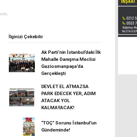
undu.
İlginizi Çekebilir
Ak Parti’nin İstanbul’daki İlk
Mahalle Danışma Meclisi
Gaziosmanpaşa’da
Gerçekleşti
DEVLET EL ATMAZSA
PARK EDECEK YER, ADIM
ATACAK YOL
KALMAYACAK!
“TOÇ” Sorunu İstanbul’un
Gündeminde!