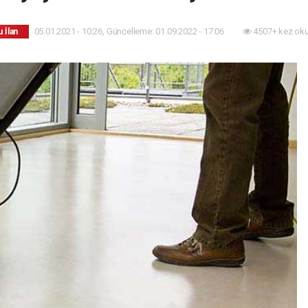
05.01.2021 - 10:26, Güncelleme: 01.09.2022 - 17:06
4507+ kez ok
 İlan