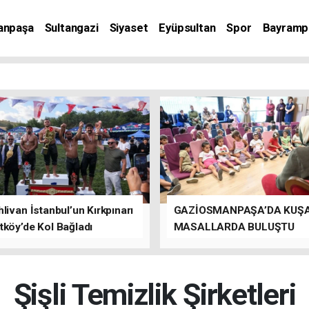
anpaşa
Sultangazi
Siyaset
Eyüpsultan
Spor
Bayramp
livan İstanbul’un Kırkpınarı
GAZİOSMANPAŞA’DA KUŞ
tköy’de Kol Bağladı
MASALLARDA BULUŞTU
Şişli Temizlik Şirketleri