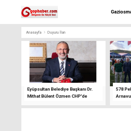
Gaziosm
Anasayfa
Duyuru İlan
Eyüpsultan Belediye Başkanı Dr.
578 Peh
Mithat Bülent Özmen CHP'de
Arnavu
kalacağını ifade etti.