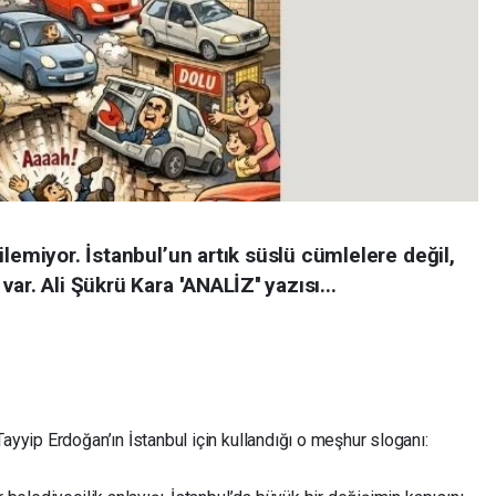
ilemiyor. İstanbul’un artık süslü cümlelere değil,
r. Ali Şükrü Kara ''ANALİZ'' yazısı...
yyip Erdoğan’ın İstanbul için kullandığı o meşhur sloganı: