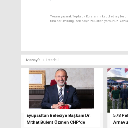
Yorum yazarak Topluluk Kuralları’nı kabul etmiş bulu
tüm sorumluluğu tek başınıza üstleniyorsunuz. Yazıl
Anasayfa
İstanbul
Eyüpsultan Belediye Başkanı Dr.
578 Peh
Mithat Bülent Özmen CHP'de
Arnavu