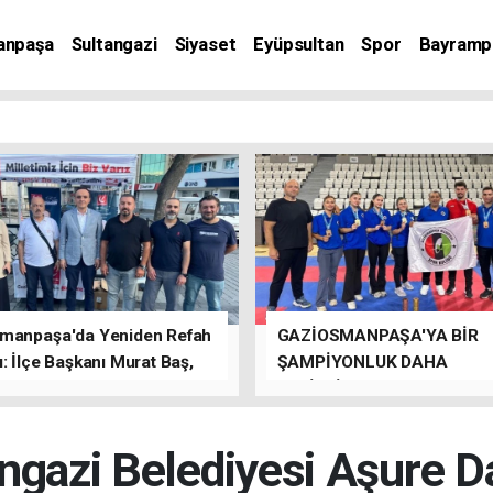
anpaşa
Sultangazi
Siyaset
Eyüpsultan
Spor
Bayramp
manpaşa'da Yeniden Refah
GAZİOSMANPAŞA'YA BİR
: İlçe Başkanı Murat Baş,
ŞAMPİYONLUK DAHA
rede Güçlü Bir Sinerji
GETİRDİLER.
rdu
ngazi Belediyesi Aşure Da