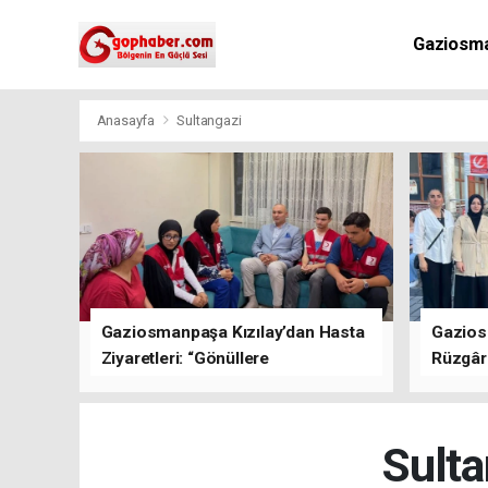
Gaziosm
Anasayfa
Sultangazi
Gaziosmanpaşa Kızılay’dan Hasta
Gazios
Ziyaretleri: “Gönüllere
Rüzgârı
Dokunuyoruz”
Kısa Sü
Oluştu
Sulta