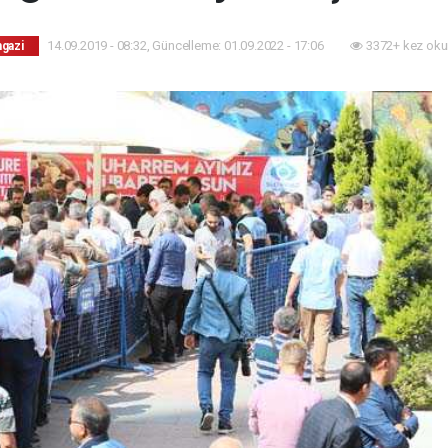
14.09.2019 - 08:32, Güncelleme: 01.09.2022 - 17:06
3372+ kez oku
ngazi