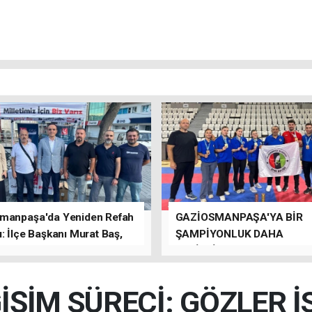
manpaşa'da Yeniden Refah
GAZİOSMANPAŞA'YA BİR
: İlçe Başkanı Murat Baş,
ŞAMPİYONLUK DAHA
rede Güçlü Bir Sinerji
GETİRDİLER.
rdu
İŞİM SÜRECİ: GÖZLER 