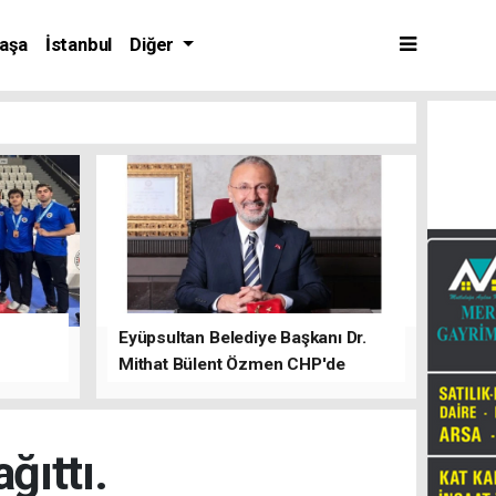
aşa
İstanbul
Diğer
Eyüpsultan Belediye Başkanı Dr.
Mithat Bülent Özmen CHP'de
kalacağını ifade etti.
ğıttı.