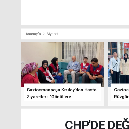
Anasayfa
Siyaset
Gaziosmanpaşa Kızılay’dan Hasta
Gazios
Ziyaretleri: “Gönüllere
Rüzgârı
Dokunuyoruz”
Kısa Sü
Oluştu
CHP'DE DEĞ