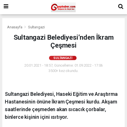
Anasayfa
Sultangazi
Sultangazi Belediyesi’nden İkram
Çeşmesi
SULTANGAZI
20.01.2021 - 18:57, Güncelleme: 01.09.2022 - 17:06
3500+ kez okundu.
Sultangazi Belediyesi, Haseki Eğitim ve Araştırma
Hastanesinin önüne İkram Çeşmesi kurdu. Akşam
saatlerinde çeşmeden akan sıcacık çorbalar,
binlerce kişinin içini ısıtıyor.