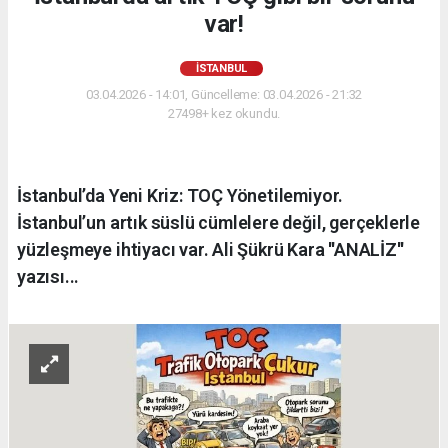
var!
İSTANBUL
03.04.2026 - 14:01, Güncelleme: 03.04.2026 - 21:32
27498+ kez okundu.
İstanbul’da Yeni Kriz: TOÇ Yönetilemiyor.
İstanbul’un artık süslü cümlelere değil, gerçeklerle
yüzleşmeye ihtiyacı var. Ali Şükrü Kara ''ANALİZ''
yazısı...