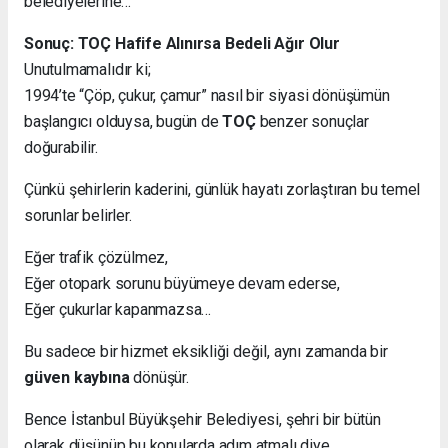
belediyelerine…
Sonuç: TOÇ Hafife Alınırsa Bedeli Ağır Olur
Unutulmamalıdır ki;
1994’te “Çöp, çukur, çamur” nasıl bir siyasi dönüşümün
başlangıcı olduysa, bugün de
TOÇ
benzer sonuçlar
doğurabilir.
Çünkü şehirlerin kaderini, günlük hayatı zorlaştıran bu temel
sorunlar belirler.
Eğer trafik çözülmez,
Eğer otopark sorunu büyümeye devam ederse,
Eğer çukurlar kapanmazsa…
Bu sadece bir hizmet eksikliği değil, aynı zamanda bir
güven kaybına
dönüşür.
Bence İstanbul Büyükşehir Belediyesi, şehri bir bütün
olarak düşünüp bu konularda adım atmalı diye