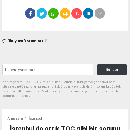
Okuyucu Yorumları
(0)
Gönder
Yorum yazarak Topluluk Kuralları’nı kabul etmiş bulunuyor ve gophaber.com
sitesine yaptığınız yorumunuzla ilgili doğrudan veya dolaylı tüm sorumluluğu tek
başınıza üstleniyorsunuz. Yazılan tüm yorumlardan site yönetimi hiçbir şekilde
sorumlu tutulamaz.
Anasayfa
İstanbul
İstanbul'da artık TOÇ gibi bir sorunu