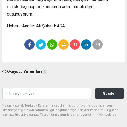
olarak düşünüp bu konularda adım atmalı diye
düşünüyorum.
Haber - Analiz: Ali Şükrü KARA
Okuyucu Yorumları
(0)
Gönder
Yorum yazarak Topluluk Kuralları’nı kabul etmiş bulunuyor ve gophaber.com
sitesine yaptığınız yorumunuzla ilgili doğrudan veya dolaylı tüm sorumluluğu tek
başınıza üstleniyorsunuz. Yazılan tüm yorumlardan site yönetimi hiçbir şekilde
sorumlu tutulamaz.