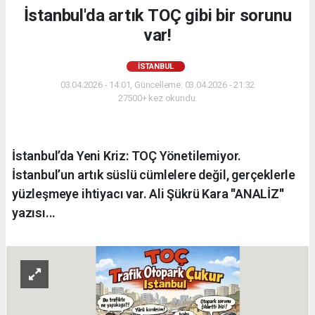
İstanbul'da artık TOÇ gibi bir sorunu
var!
İSTANBUL
03.04.2026 - 14:01, Güncelleme: 03.04.2026 - 21:32
27500+ kez okundu.
İstanbul’da Yeni Kriz: TOÇ Yönetilemiyor.
İstanbul’un artık süslü cümlelere değil, gerçeklerle
yüzleşmeye ihtiyacı var. Ali Şükrü Kara ''ANALİZ''
yazısı...