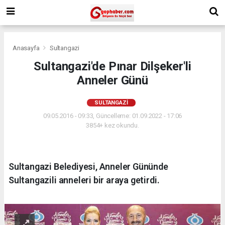
Anasayfa
Sultangazi
Sultangazi'de Pınar Dilşeker'li
Anneler Günü
SULTANGAZI
09.05.2016 - 09:33, Güncelleme: 01.09.2022 - 17:06
3854+ kez okundu.
Sultangazi Belediyesi, Anneler Gününde
Sultangazili anneleri bir araya getirdi.