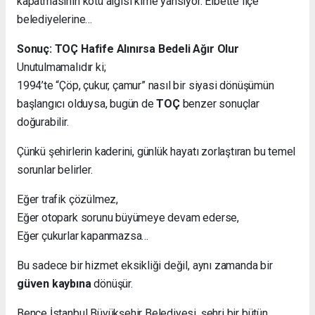
kapatmasının kötü algısı kime yansıyor. Elbette ilçe
belediyelerine…
Sonuç: TOÇ Hafife Alınırsa Bedeli Ağır Olur
Unutulmamalıdır ki;
1994’te “Çöp, çukur, çamur” nasıl bir siyasi dönüşümün
başlangıcı olduysa, bugün de
TOÇ
benzer sonuçlar
doğurabilir.
Çünkü şehirlerin kaderini, günlük hayatı zorlaştıran bu temel
sorunlar belirler.
Eğer trafik çözülmez,
Eğer otopark sorunu büyümeye devam ederse,
Eğer çukurlar kapanmazsa…
Bu sadece bir hizmet eksikliği değil, aynı zamanda bir
güven kaybına
dönüşür.
Bence İstanbul Büyükşehir Belediyesi, şehri bir bütün