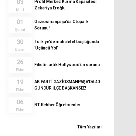
03
Profil Merkez Kurma Kapasitesi:
Zekeriya Eroğlu
Mart
01
Gaziosmanpaşa’da Otopark
Sorunu!
Şubat
30
Türkiye’de muhalefet boşluğunda
'Üçüncü Yol'
Kasım
26
Filistin artık Hollywood’un sorunu
Ekim
19
AK PARTİ GAZİOSMANPAŞA’DA 40
GÜNDÜR İLÇE BAŞKANSIZ!
Ekim
06
BT Rehber Öğretmenler…
Ekim
Tüm Yazıları