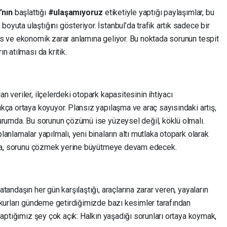
’nın
başlattığı
#ulaşamıyoruz
etiketiyle yaptığı paylaşımlar, bu
uta ulaştığını gösteriyor. İstanbul’da trafik artık sadece bir
s ve ekonomik zarar anlamına geliyor. Bu noktada sorunun tespit
 atılması da kritik.
 veriler, ilçelerdeki otopark kapasitesinin ihtiyacı
kça ortaya koyuyor. Plansız yapılaşma ve araç sayısındaki artış,
urumda. Bu sorunun çözümü ise yüzeysel değil, köklü olmalı.
anlamalar yapılmalı, yeni binaların altı mutlaka otopark olarak
bina, sorunu çözmek yerine büyütmeye devam edecek.
andaşın her gün karşılaştığı, araçlarına zarar veren, yayaların
ukurları gündeme getirdiğimizde bazı kesimler tarafından
yaptığımız şey çok açık: Halkın yaşadığı sorunları ortaya koymak,