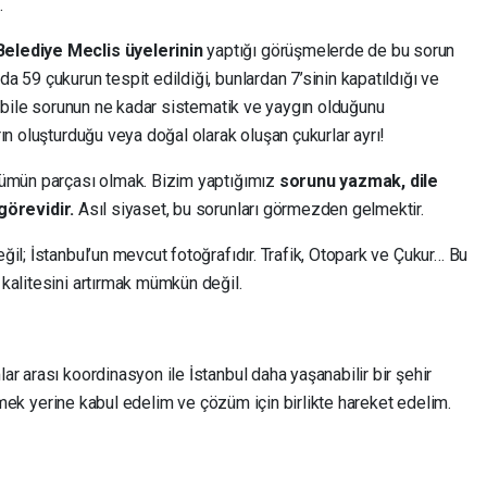
.
elediye Meclis üyelerinin
yaptığı görüşmelerde de bu sorun
 59 çukurun tespit edildiği, bunlardan 7’sinin kapatıldığı ve
u bile sorunun ne kadar sistematik ve yaygın olduğunu
ın oluşturduğu veya doğal olarak oluşan çukurlar ayrı!
zümün parçası olmak. Bizim yaptığımız
sorunu yazmak, dile
örevidir.
Asıl siyaset, bu sorunları görmezden gelmektir.
il; İstanbul’un mevcut fotoğrafıdır. Trafik, Otopark ve Çukur… Bu
kalitesini artırmak mümkün değil.
r arası koordinasyon ile İstanbul daha yaşanabilir bir şehir
 etmek yerine kabul edelim ve çözüm için birlikte hareket edelim.