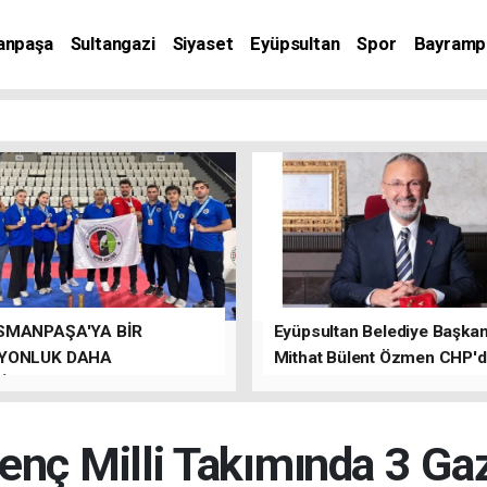
anpaşa
Sultangazi
Siyaset
Eyüpsultan
Spor
Bayramp
SMANPAŞA'YA BİR
Eyüpsultan Belediye Başkanı
YONLUK DAHA
Mithat Bülent Özmen CHP'
İLER.
kalacağını ifade etti.
nç Milli Takımında 3 Ga