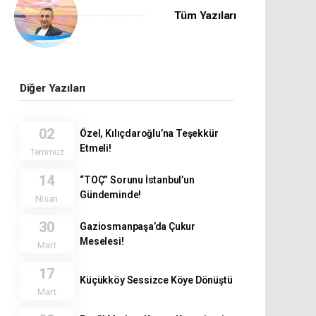
Tüm Yazıları
Diğer Yazıları
02
Özel, Kılıçdaroğlu’na Teşekkür
Etmeli!
Temmuz
14
“TOÇ” Sorunu İstanbul’un
Gündeminde!
Nisan
30
Gaziosmanpaşa’da Çukur
Meselesi!
Mart
17
Küçükköy Sessizce Köye Dönüştü
Mart