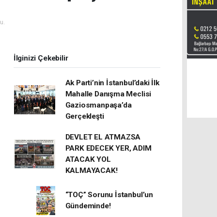
u.
İlginizi Çekebilir
Ak Parti’nin İstanbul’daki İlk
Mahalle Danışma Meclisi
Gaziosmanpaşa’da
Gerçekleşti
DEVLET EL ATMAZSA
PARK EDECEK YER, ADIM
ATACAK YOL
KALMAYACAK!
“TOÇ” Sorunu İstanbul’un
Gündeminde!