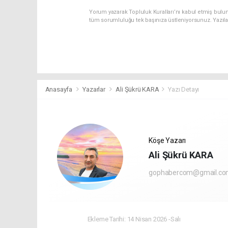
Yorum yazarak Topluluk Kuralları’nı kabul etmiş bulu
tüm sorumluluğu tek başınıza üstleniyorsunuz. Yazıl
Anasayfa
Yazarlar
Ali Şükrü KARA
Yazı Detayı
Köşe Yazarı
Ali Şükrü KARA
gophabercom@gmail.c
Ekleme Tarihi: 14 Nisan 2026 -Salı