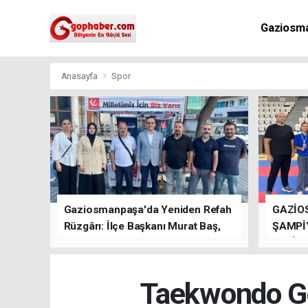
Gaziosm
Anasayfa
Spor
Gaziosmanpaşa'da Yeniden Refah
GAZİO
Rüzgârı: İlçe Başkanı Murat Baş,
ŞAMPİ
Kısa Sürede Güçlü Bir Sinerji
GETİRD
Oluşturdu
Taekwondo Ge