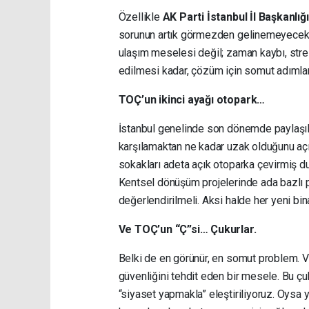
Özellikle
AK Parti İstanbul İl Başkanlığı
sorunun artık görmezden gelinemeyecek boy
ulaşım meselesi değil; zaman kaybı, stre
edilmesi kadar, çözüm için somut adımların
TOÇ’un ikinci ayağı otopark…
İstanbul genelinde son dönemde paylaşılan
karşılamaktan ne kadar uzak olduğunu açı
sokakları adeta açık otoparka çevirmiş d
Kentsel dönüşüm projelerinde ada bazlı pl
değerlendirilmeli. Aksi halde her yeni 
Ve TOÇ’un “Ç”si… Çukurlar.
Belki de en görünür, en somut problem. Vat
güvenliğini tehdit eden bir mesele. Bu ç
“siyaset yapmakla” eleştiriliyoruz. Oysa 