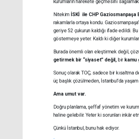
kurumların harekete geçmesini sağlamak
Nitekim
İSKİ ile CHP Gaziosmanpaşa B
rakamlarla ortaya kondu. Gaziosmanpaşa’da
geriye 52 çukurun kaldığı ifade edildi. B
göstermeye yeter. Kaldı ki diğer kurumlar
Burada önemli olan eleştirmek değil, çö
getirmek bir “siyaset” değil,
bir
kamu g
Sonuç olarak TOÇ, sadece bir kısaltma değ
üç başlık çözülmeden, İstanbul’da yaşam 
Ama umut var.
Doğru planlama, şeffaf yönetim ve kurumla
haline gelebilir. Yeter ki sorunları inkâr
Çünkü İstanbul, bunu hak ediyor.