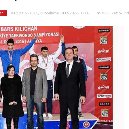
04.02.2016 - 16:05, Güncelleme: 01.09.2022 - 17:06
4555+ kez okund
or