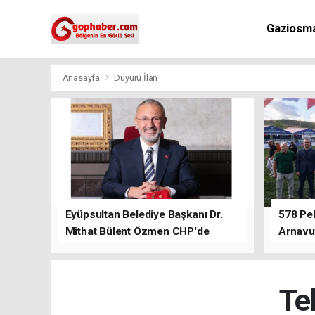
Gaziosm
Anasayfa
Duyuru İlan
Eyüpsultan Belediye Başkanı Dr.
578 Peh
Mithat Bülent Özmen CHP'de
Arnavu
kalacağını ifade etti.
Te