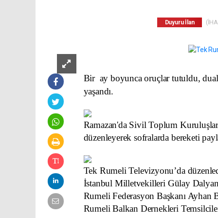
(İHA)
Duyuru İlan
Bir
ay boyunca oruçlar tutuldu, dua
yaşandı.
Ramazan'da Sivil Toplum Kuruluşları, 
düzenleyerek sofralarda bereketi payla
Tek Rumeli Televizyonu’da düzenled
İstanbul Milletvekilleri Gülay Daly
Rumeli Federasyon Başkanı Ayhan B
Rumeli Balkan Dernekleri Temsilcile