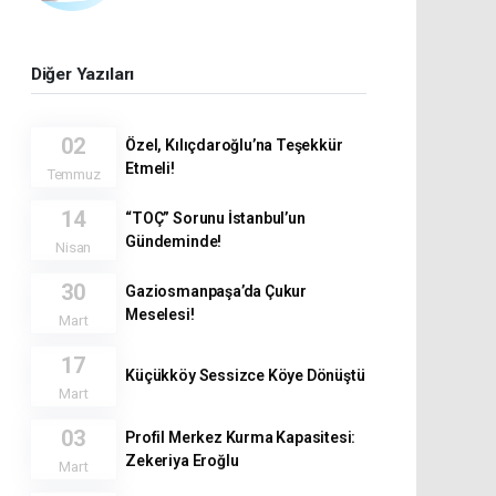
Diğer Yazıları
02
Özel, Kılıçdaroğlu’na Teşekkür
Etmeli!
Temmuz
14
“TOÇ” Sorunu İstanbul’un
Gündeminde!
Nisan
30
Gaziosmanpaşa’da Çukur
Meselesi!
Mart
17
Küçükköy Sessizce Köye Dönüştü
Mart
03
Profil Merkez Kurma Kapasitesi:
Zekeriya Eroğlu
Mart