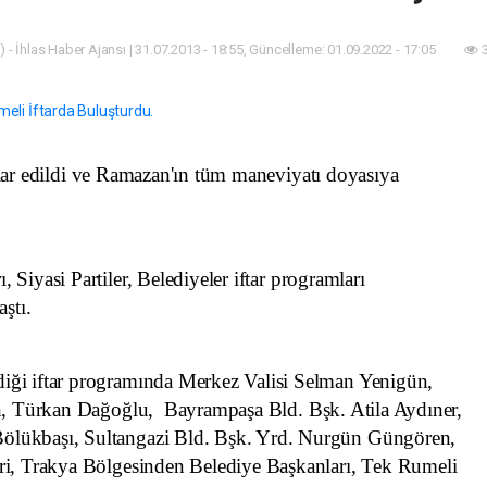
 - İhlas Haber Ajansı | 31.07.2013 - 18:55, Güncelleme: 01.09.2022 - 17:05
3
lar edildi ve Ramazan'ın tüm maneviyatı doyasıya
Siyasi Partiler, Belediyeler iftar programları
ştı.
iği iftar programında Merkez Valisi Selman Yenigün,
an, Türkan Dağoğlu,
Bayrampaşa Bld. Bşk. Atila Aydıner,
ölükbaşı, Sultangazi Bld. Bşk. Yrd. Nurgün Güngören,
ri, Trakya Bölgesinden Belediye Başkanları, Tek Rumeli