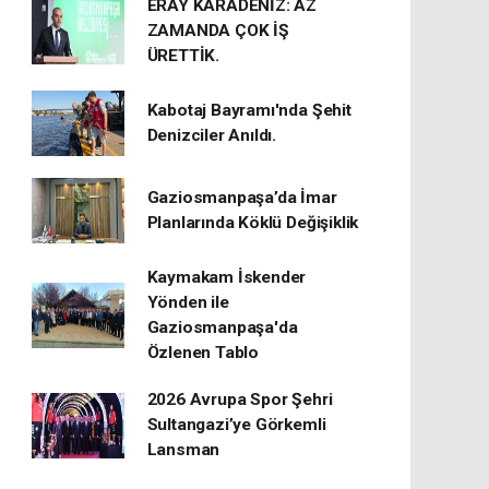
ERAY KARADENİZ: AZ
ZAMANDA ÇOK İŞ
ÜRETTİK.
Kabotaj Bayramı'nda Şehit
Denizciler Anıldı.
Gaziosmanpaşa’da İmar
Planlarında Köklü Değişiklik
Kaymakam İskender
Yönden ile
Gaziosmanpaşa'da
Özlenen Tablo
2026 Avrupa Spor Şehri
Sultangazi’ye Görkemli
Lansman