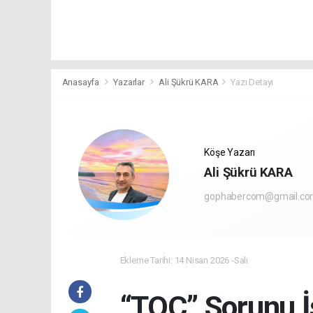
Anasayfa
Yazarlar
Ali Şükrü KARA
Yazı Detayı
Köşe Yazarı
Ali Şükrü KARA
gophabercom@gmail.c
Ekleme Tarihi: 14 Nisan 2026 -Salı
“TOÇ” Sorunu İ