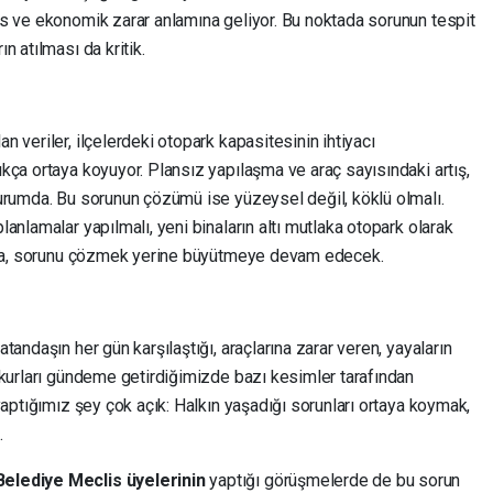
s ve ekonomik zarar anlamına geliyor. Bu noktada sorunun tespit
 atılması da kritik.
 veriler, ilçelerdeki otopark kapasitesinin ihtiyacı
kça ortaya koyuyor. Plansız yapılaşma ve araç sayısındaki artış,
urumda. Bu sorunun çözümü ise yüzeysel değil, köklü olmalı.
anlamalar yapılmalı, yeni binaların altı mutlaka otopark olarak
bina, sorunu çözmek yerine büyütmeye devam edecek.
andaşın her gün karşılaştığı, araçlarına zarar veren, yayaların
ukurları gündeme getirdiğimizde bazı kesimler tarafından
yaptığımız şey çok açık: Halkın yaşadığı sorunları ortaya koymak,
.
elediye Meclis üyelerinin
yaptığı görüşmelerde de bu sorun