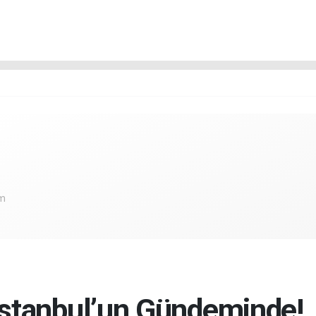
om
stanbul’un Gündeminde!