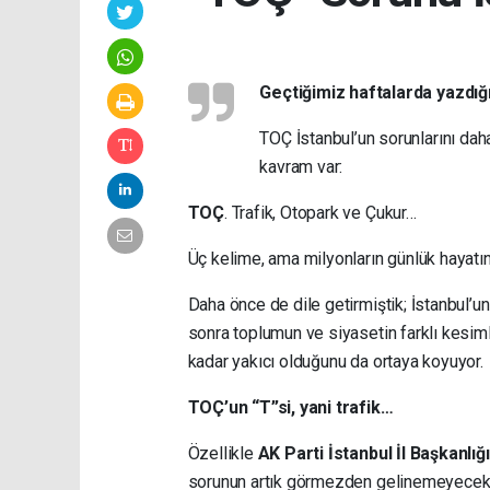
Geçtiğimiz haftalarda yazdığ
TOÇ İstanbul’un sorunlarını
daha
kavram var:
TOÇ
. Trafik, Otopark ve Çukur…
Üç kelime, ama milyonların günlük hayatı
Daha önce de dile getirmiştik; İstanbul’u
sonra toplumun ve siyasetin farklı kesim
kadar yakıcı olduğunu da ortaya koyuyor.
TOÇ’un “T”si, yani trafik…
Özellikle
AK Parti İstanbul İl Başkanlığı
sorunun artık görmezden gelinemeyecek boy