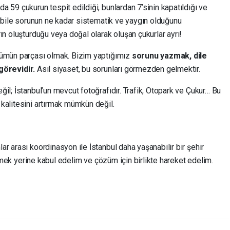
 59 çukurun tespit edildiği, bunlardan 7’sinin kapatıldığı ve
u bile sorunun ne kadar sistematik ve yaygın olduğunu
ın oluşturduğu veya doğal olarak oluşan çukurlar ayrı!
zümün parçası olmak. Bizim yaptığımız
sorunu yazmak, dile
örevidir.
Asıl siyaset, bu sorunları görmezden gelmektir.
il; İstanbul’un mevcut fotoğrafıdır. Trafik, Otopark ve Çukur… Bu
kalitesini artırmak mümkün değil.
r arası koordinasyon ile İstanbul daha yaşanabilir bir şehir
 etmek yerine kabul edelim ve çözüm için birlikte hareket edelim.