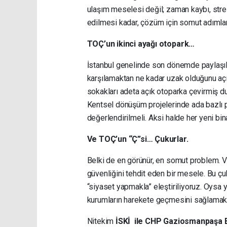
ulaşım meselesi değil; zaman kaybı, stre
edilmesi kadar, çözüm için somut adımların
TOÇ’un ikinci ayağı otopark…
İstanbul genelinde son dönemde paylaşılan
karşılamaktan ne kadar uzak olduğunu açı
sokakları adeta açık otoparka çevirmiş d
Kentsel dönüşüm projelerinde ada bazlı pl
değerlendirilmeli. Aksi halde her yeni 
Ve TOÇ’un “Ç”si… Çukurlar.
Belki de en görünür, en somut problem. Vat
güvenliğini tehdit eden bir mesele. Bu ç
“siyaset yapmakla” eleştiriliyoruz. Oysa 
kurumların harekete geçmesini sağlamak
Nitekim
İSKİ ile CHP Gaziosmanpaşa B