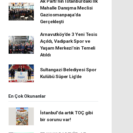
Ak Parti’nin İstanbul’daki İlk
Mahalle Danışma Meclisi
Gaziosmanpaşa’da
Gerçekleşti
Arnavutköy’de 3 Yeni Tesis
Açıldı, Vadipark Spor ve
Yaşam Merkezi’nin Temeli
Atıldı
Sultangazi Belediyesi Spor
Kulübü Süper Lig’de
En Çok Okunanlar
İstanbul'da artık TOÇ gibi
bir sorunu var!