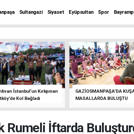
anpaşa
Sultangazi
Siyaset
Eyüpsultan
Spor
Bayramp
livan İstanbul’un Kırkpınarı
GAZİOSMANPAŞA’DA KUŞ
tköy’de Kol Bağladı
MASALLARDA BULUŞTU
k Rumeli İftarda Buluştur