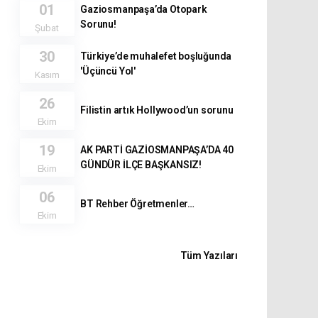
01
Gaziosmanpaşa’da Otopark
Sorunu!
Şubat
30
Türkiye’de muhalefet boşluğunda
'Üçüncü Yol'
Kasım
26
Filistin artık Hollywood’un sorunu
Ekim
19
AK PARTİ GAZİOSMANPAŞA’DA 40
GÜNDÜR İLÇE BAŞKANSIZ!
Ekim
06
BT Rehber Öğretmenler…
Ekim
Tüm Yazıları