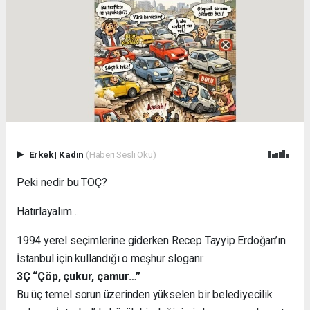
Erkek
|
Kadın
(Haberi Sesli Oku)
Peki nedir bu TOÇ?
Hatırlayalım…
1994 yerel seçimlerine giderken Recep Tayyip Erdoğan’ın
İstanbul için kullandığı o meşhur sloganı:
3Ç “Çöp, çukur, çamur…”
Bu üç temel sorun üzerinden yükselen bir belediyecilik