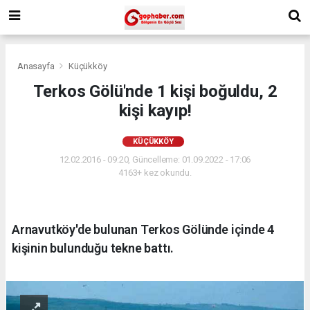
Anasayfa
Küçükköy
Terkos Gölü'nde 1 kişi boğuldu, 2
kişi kayıp!
KÜÇÜKKÖY
12.02.2016 - 09:20, Güncelleme: 01.09.2022 - 17:06
4163+ kez okundu.
Arnavutköy'de bulunan Terkos Gölünde içinde 4
kişinin bulunduğu tekne battı.