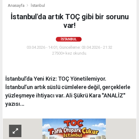
Anasayfa
İstanbul
İstanbul'da artık TOÇ gibi bir sorunu
var!
İSTANBUL
03.04.2026 - 14:01, Güncelleme: 03.04.2026 - 21:32
27500+ kez okundu.
İstanbul’da Yeni Kriz: TOÇ Yönetilemiyor.
İstanbul’un artık süslü cümlelere değil, gerçeklerle
yüzleşmeye ihtiyacı var. Ali Şükrü Kara ''ANALİZ''
yazısı...