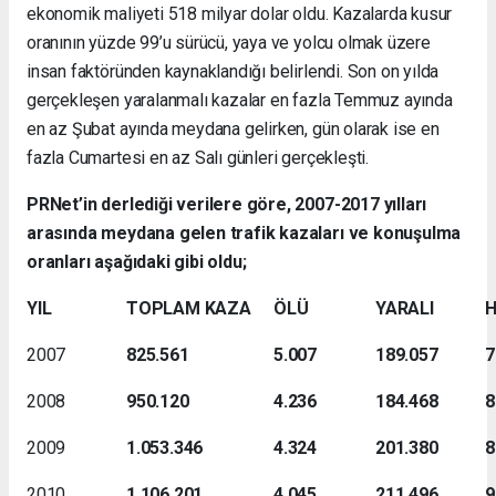
ekonomik maliyeti 518 milyar dolar oldu. Kazalarda kusur
oranının yüzde 99’u sürücü, yaya ve yolcu olmak üzere
insan faktöründen kaynaklandığı belirlendi. Son on yılda
gerçekleşen yaralanmalı kazalar en fazla Temmuz ayında
en az Şubat ayında meydana gelirken, gün olarak ise en
fazla Cumartesi en az Salı günleri gerçekleşti.
PRNet’in derlediği verilere göre, 2007-2017 yılları
arasında meydana gelen trafik kazaları ve konuşulma
oranları aşağıdaki gibi oldu;
YIL
TOPLAM KAZA
ÖLÜ
YARALI
H
2007
825.561
5.007
189.057
7
2008
950.120
4.236
184.468
8
2009
1.053.346
4.324
201.380
8
2010
1.106.201
4.045
211.496
9