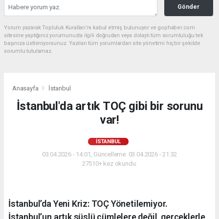
Gönder
Yorum yazarak Topluluk Kuralları’nı kabul etmiş bulunuyor ve gophaber.com
sitesine yaptığınız yorumunuzla ilgili doğrudan veya dolaylı tüm sorumluluğu tek
başınıza üstleniyorsunuz. Yazılan tüm yorumlardan site yönetimi hiçbir şekilde
sorumlu tutulamaz.
Anasayfa
İstanbul
İstanbul'da artık TOÇ gibi bir sorunu
var!
İSTANBUL
03.04.2026 - 14:01, Güncelleme: 03.04.2026 - 21:32
27510+ kez okundu.
İstanbul’da Yeni Kriz: TOÇ Yönetilemiyor.
İstanbul’un artık süslü cümlelere değil, gerçeklerle