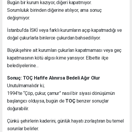
Bugün bir kurum kazıyor, diğeri kapatmıyor.
Sorumluluk birinden diğerine atılıyor, ama sonuç
değişmiyor.
İstanbul’da İSKİ veya farklı kurumların açıp kapatmadığı ve
doğal çukurlarla binlerce çukurdan bahsediliyor.
Büyükşehire ait kurumları çukurları kapatmaması veya geç
kapatmasının kötü algısı kime yansıyor. Elbette ilçe
belediyelerine…
Sonuç: TOÇ Hafife Alınırsa Bedeli Ağır Olur
Unutulmamalıdır ki;
1994’te “Çöp, çukur, çamur” nasıl bir siyasi dönüşümün
başlangıcı olduysa, bugün de
TOÇ
benzer sonuçlar
doğurabilir.
Çünkü şehirlerin kaderini, günlük hayatı zorlaştıran bu temel
sorunlar belirler.