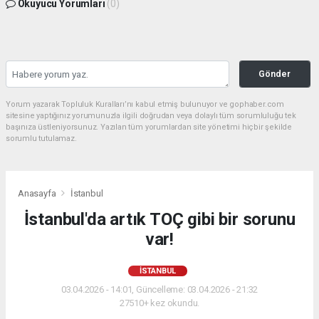
Okuyucu Yorumları
(0)
Gönder
Yorum yazarak Topluluk Kuralları’nı kabul etmiş bulunuyor ve gophaber.com
sitesine yaptığınız yorumunuzla ilgili doğrudan veya dolaylı tüm sorumluluğu tek
başınıza üstleniyorsunuz. Yazılan tüm yorumlardan site yönetimi hiçbir şekilde
sorumlu tutulamaz.
Anasayfa
İstanbul
İstanbul'da artık TOÇ gibi bir sorunu
var!
İSTANBUL
03.04.2026 - 14:01, Güncelleme: 03.04.2026 - 21:32
27510+ kez okundu.