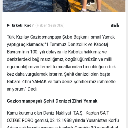
Erkek
|
Kadın
(Haberi Sesli Oku)
Türk Kızılay Gaziosmanpaşa Şube Başkanı İsmail Yamak
yaptığı açıklamada; "1 Temmuz Denizcilik ve Kabotaj
Bayramı'nın 100. yılı dolayısı ile Kabotaj hakkımız ve
denizlerdeki bağımsızlığımız, özgürlüğümüzün ve milli
egemenliğimizin temel teminatlarından biri olduğunu birk
kez daha vurgulamak isterim. Şehit denizci olan başta
Babam Zihni YAMAK ve tüm deniz şehitlerimizi rahmetle
anıyorum." Dedi.
Gaziosmanpaşalı Şehit Denizci Zihni Yamak
Kamu kurumu olan Deniz Nakliyat T.A.Ş.
Kaptan SAİT
ÖZEGE RORO
gemisi, 02.12.1988 yılında Yunanistan Korfu
Adası açıklarında yanmaya başladı. Gemide 39 mürettebat