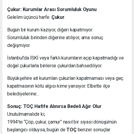
Çukur: Kurumlar Arası Sorumluluk Oyunu
Gelelim üçüncü harfe:
Çukur
.
Bugün bir kurum kazıyor, diğeri kapatmıyor.
Sorumluluk birinden diğerine atılıyor, ama sonuç
değişmiyor.
İstanbul’da İSKİ veya farklı kurumların açıp kapatmadığı ve
doğal çukurlarla binlerce çukurdan bahsediliyor.
Büyükşehire ait kurumları çukurları kapatmaması veya geç
kapatmasının kötü algısı kime yansıyor. Elbette ilçe
belediyelerine…
Sonuç: TOÇ Hafife Alınırsa Bedeli Ağır Olur
Unutulmamalıdır ki;
1994’te “Çöp, çukur, çamur” nasıl bir siyasi dönüşümün
başlangıcı olduysa, bugün de
TOÇ
benzer sonuçlar