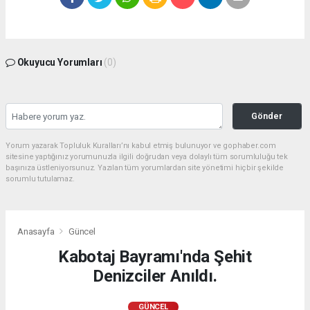
Okuyucu Yorumları
(0)
Gönder
Yorum yazarak Topluluk Kuralları’nı kabul etmiş bulunuyor ve gophaber.com
sitesine yaptığınız yorumunuzla ilgili doğrudan veya dolaylı tüm sorumluluğu tek
başınıza üstleniyorsunuz. Yazılan tüm yorumlardan site yönetimi hiçbir şekilde
sorumlu tutulamaz.
Anasayfa
Güncel
Kabotaj Bayramı'nda Şehit
Denizciler Anıldı.
GÜNCEL