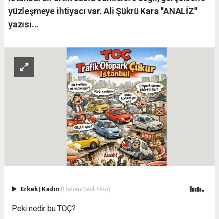
yüzleşmeye ihtiyacı var. Ali Şükrü Kara ''ANALİZ''
yazısı...
Erkek
|
Kadın
(Haberi Sesli Oku)
Peki nedir bu TOÇ?