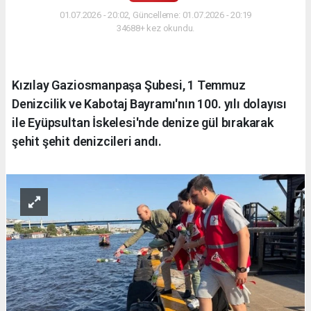
01.07.2026 - 20:02, Güncelleme: 01.07.2026 - 20:19
34688+ kez okundu.
Kızılay Gaziosmanpaşa Şubesi, 1 Temmuz
Denizcilik ve Kabotaj Bayramı'nın 100. yılı dolayısı
ile Eyüpsultan İskelesi'nde denize gül bırakarak
şehit şehit denizcileri andı.