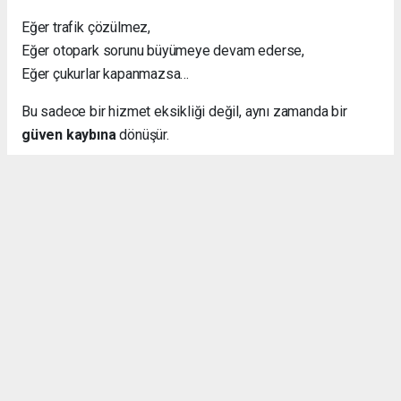
Eğer trafik çözülmez,
Eğer otopark sorunu büyümeye devam ederse,
Eğer çukurlar kapanmazsa…
Bu sadece bir hizmet eksikliği değil, aynı zamanda bir
güven kaybına
dönüşür.
Bence İstanbul Büyükşehir Belediyesi, şehri bir bütün
olarak düşünüp bu konularda adım atmalı diye
düşünüyorum.
Haber - Analiz: Ali Şükrü KARA
Okuyucu Yorumları
(0)