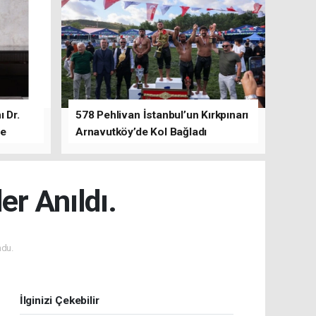
 Dr.
578 Pehlivan İstanbul’un Kırkpınarı
de
Arnavutköy’de Kol Bağladı
er Anıldı.
du.
İlginizi Çekebilir