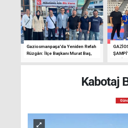
Gaziosmanpaşa'da Yeniden Refah
GAZİO
Rüzgârı: İlçe Başkanı Murat Baş,
ŞAMPİ
Kısa Sürede Güçlü Bir Sinerji
GETİRD
Oluşturdu
Kabotaj B
Günc