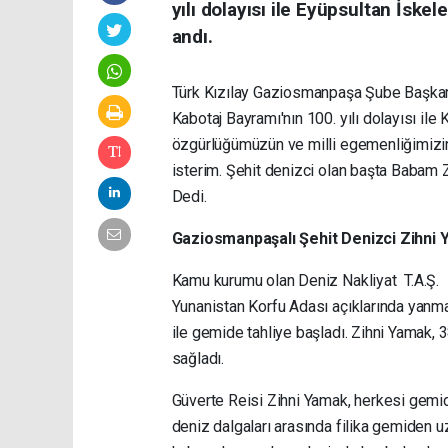
yılı dolayısı ile Eyüpsultan İskel
andı.
Türk Kızılay Gaziosmanpaşa Şube Başkan
Kabotaj Bayramı'nın 100. yılı dolayısı il
özgürlüğümüzün ve milli egemenliğimizin
isterim. Şehit denizci olan başta Babam 
Dedi.
Gaziosmanpaşalı Şehit Denizci Zihni
Kamu kurumu olan Deniz Nakliyat T.A.Ş.
Yunanistan Korfu Adası açıklarında yanm
ile gemide tahliye başladı. Zihni Yamak, 3
sağladı.
Güverte Reisi Zihni Yamak, herkesi gemid
deniz dalgaları arasında filika gemiden uz