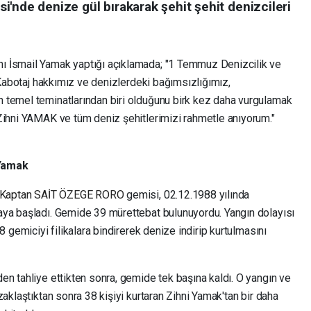
esi'nde denize gül bırakarak şehit şehit denizcileri
ı İsmail Yamak yaptığı açıklamada; "1 Temmuz Denizcilik ve
e Kabotaj hakkımız ve denizlerdeki bağımsızlığımız,
 temel teminatlarından biri olduğunu birk kez daha vurgulamak
Zihni YAMAK ve tüm deniz şehitlerimizi rahmetle anıyorum."
 Yamak
Kaptan SAİT ÖZEGE RORO
gemisi, 02.12.1988 yılında
aya başladı. Gemide 39 mürettebat bulunuyordu. Yangın dolayısı
8 gemiciyi filikalara bindirerek denize indirip kurtulmasını
en tahliye ettikten sonra, gemide tek başına kaldı. O yangın ve
aklaştıktan sonra 38 kişiyi kurtaran Zihni Yamak'tan bir daha