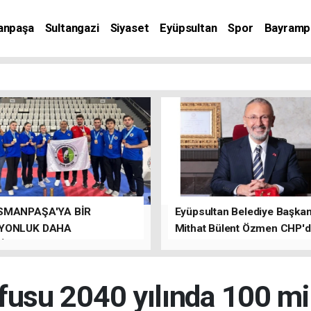
anpaşa
Sultangazi
Siyaset
Eyüpsultan
Spor
Bayramp
SMANPAŞA'YA BİR
Eyüpsultan Belediye Başkanı
YONLUK DAHA
Mithat Bülent Özmen CHP'
İLER.
kalacağını ifade etti.
üfusu 2040 yılında 100 m