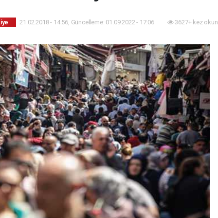
21.02.2018 - 14:56, Güncelleme: 01.09.2022 - 17:06
3627+ kez okun
iye