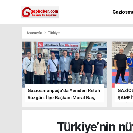
Gaziosm
Anasayfa
Türkiye
Gaziosmanpaşa'da Yeniden Refah
GAZİO
Rüzgârı: İlçe Başkanı Murat Baş,
ŞAMPİ
Kısa Sürede Güçlü Bir Sinerji
GETİRD
Oluşturdu
Türkiye’nin n