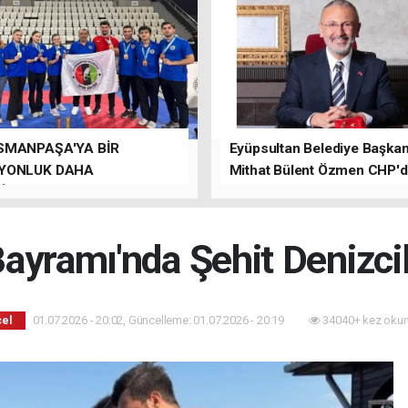
SMANPAŞA'YA BİR
Eyüpsultan Belediye Başkanı
YONLUK DAHA
Mithat Bülent Özmen CHP'
İLER.
kalacağını ifade etti.
ayramı'nda Şehit Denizcil
01.07.2026 - 20:02, Güncelleme: 01.07.2026 - 20:19
34040+ kez okun
el