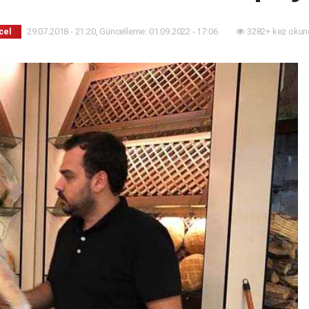
29.07.2018 - 21:20, Güncelleme: 01.09.2022 - 17:06
3282+ kez okun
cel