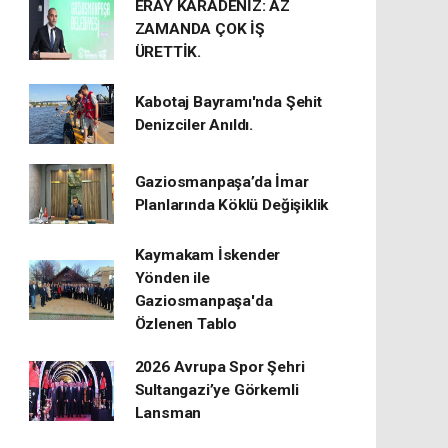
ERAY KARADENİZ: AZ
ZAMANDA ÇOK İŞ
ÜRETTİK.
Kabotaj Bayramı'nda Şehit
Denizciler Anıldı.
Gaziosmanpaşa’da İmar
Planlarında Köklü Değişiklik
Kaymakam İskender
Yönden ile
Gaziosmanpaşa'da
Özlenen Tablo
2026 Avrupa Spor Şehri
Sultangazi’ye Görkemli
Lansman