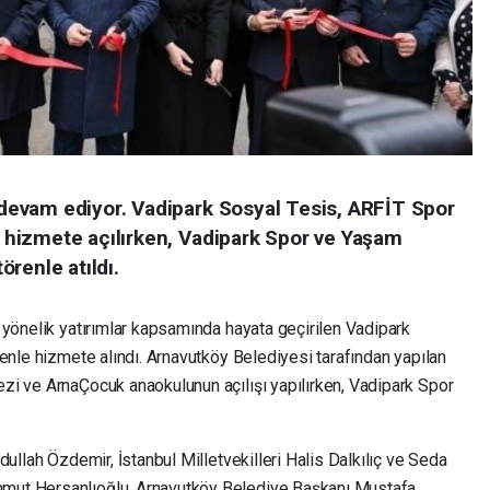
evam ediyor. Vadipark Sosyal Tesis, ARFİT Spor
hizmete açılırken, Vadipark Spor ve Yaşam
renle atıldı.
 yönelik yatırımlar kapsamında hayata geçirilen Vadipark
enle hizmete alındı. Arnavutköy Belediyesi tarafından yapılan
i ve ArnaÇocuk anaokulunun açılışı yapılırken, Vadipark Spor
dullah Özdemir, İstanbul Milletvekilleri Halis Dalkılıç ve Seda
mut Hersanlıoğlu, Arnavutköy Belediye Başkanı Mustafa