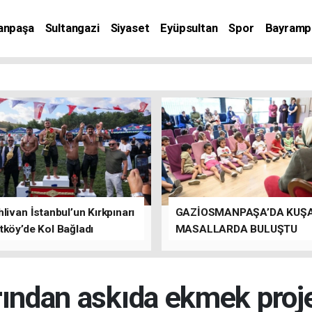
anpaşa
Sultangazi
Siyaset
Eyüpsultan
Spor
Bayramp
livan İstanbul’un Kırkpınarı
GAZİOSMANPAŞA’DA KUŞ
tköy’de Kol Bağladı
MASALLARDA BULUŞTU
ından askıda ekmek proj