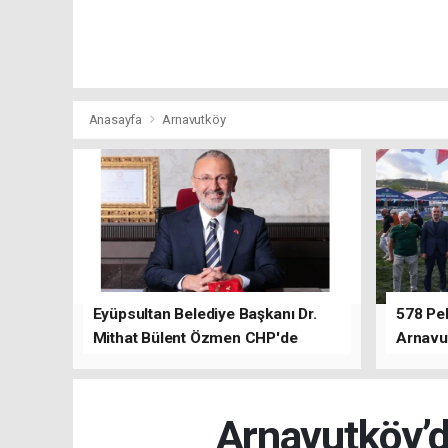
Anasayfa
Arnavutköy
Eyüpsultan Belediye Başkanı Dr.
578 Peh
Mithat Bülent Özmen CHP'de
Arnavu
kalacağını ifade etti.
Arnavutköy’de