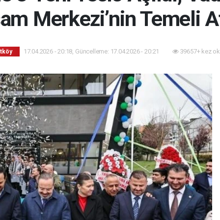
am Merkezi’nin Temeli At
17.04.2026 - 20:18, Güncelleme: 17.04.2026 - 20:21
39657+ kez ok
tköy