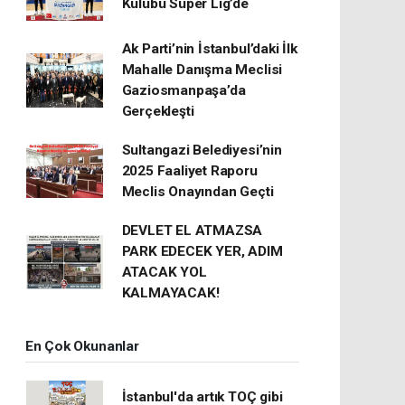
Kulübü Süper Lig’de
Ak Parti’nin İstanbul’daki İlk
Mahalle Danışma Meclisi
Gaziosmanpaşa’da
Gerçekleşti
Sultangazi Belediyesi’nin
2025 Faaliyet Raporu
Meclis Onayından Geçti
DEVLET EL ATMAZSA
PARK EDECEK YER, ADIM
ATACAK YOL
KALMAYACAK!
En Çok Okunanlar
İstanbul'da artık TOÇ gibi