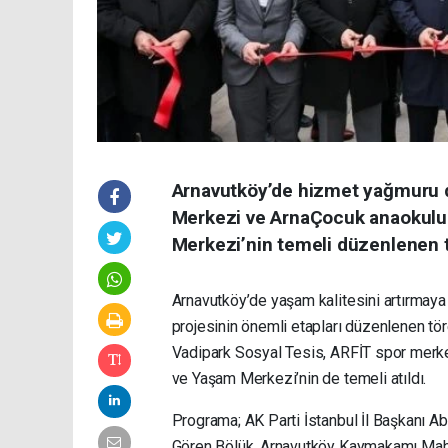
Arnavutköy’de hizmet yağmuru d
Merkezi ve ArnaÇocuk anaokulu 
Merkezi’nin temeli düzenlenen tö
Arnavutköy’de yaşam kalitesini artırmaya
projesinin önemli etapları düzenlenen tör
Vadipark Sosyal Tesis, ARFİT spor merkez
ve Yaşam Merkezi’nin de temeli atıldı.
Programa; AK Parti İstanbul İl Başkanı Ab
Gören Bölük, Arnavutköy Kaymakamı Mah