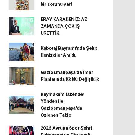
bir sorunu var!
ERAY KARADENİZ: AZ
ZAMANDA ÇOK İŞ
ÜRETTİK.
Kabotaj Bayramı'nda Şehit
Denizciler Anıldı.
Gaziosmanpaşa’da İmar
Planlarında Köklü Değişiklik
Kaymakam İskender
Yönden ile
Gaziosmanpaşa'da
Özlenen Tablo
2026 Avrupa Spor Şehri
Sultangazi’ye Görkemli