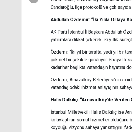
Candaroğlu, ilçe protokolü ve çok sayıda 
Abdullah Özdemir: “İki Yılda Ortaya 
AK Parti İstanbul İl Başkanı Abdullah Özd
yatırımlara dikkat çekerek, iki yıllık süre
Özdemir, “İki yıl bir tarafta, yedi yıl bir
çok net bir şekilde görülüyor. Sosyal tesi
kadar her başlıkta vatandaşın hayatına dok
Özdemir, Arnavutköy Belediyesi’nin sınırl
vatandaş odaklı hizmet anlayışının sahaya
Halis Dalkılıç: “Arnavutköy’de Verile
İstanbul Milletvekili Halis Dalkılıç ise A
kolaylaştıran somut hizmetler olduğunu b
koyduğu vizyonu sahaya yansıttığını ifade