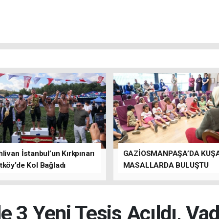
livan İstanbul’un Kırkpınarı
GAZİOSMANPAŞA’DA KUŞ
tköy’de Kol Bağladı
MASALLARDA BULUŞTU
 3 Yeni Tesis Açıldı, Va