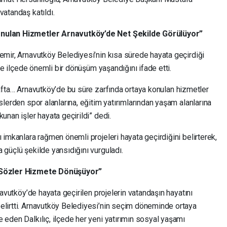
vatandaş katıldı.
Konulan Hizmetler Arnavutköy’de Net Şekilde Görülüyor”
emir, Arnavutköy Belediyesi’nin kısa sürede hayata geçirdiği
çte ilçede önemli bir dönüşüm yaşandığını ifade etti.
 tarafta… Arnavutköy’de bu süre zarfında ortaya konulan hizmetler
slerden spor alanlarına, eğitim yatırımlarından yaşam alanlarına
unan işler hayata geçirildi” dedi.
ı imkanlara rağmen önemli projeleri hayata geçirdiğini belirterek,
 güçlü şekilde yansıdığını vurguladı.
n Sözler Hizmete Dönüşüyor”
rnavutköy’de hayata geçirilen projelerin vatandaşın hayatını
elirtti. Arnavutköy Belediyesi’nin seçim döneminde ortaya
 eden Dalkılıç, ilçede her yeni yatırımın sosyal yaşamı