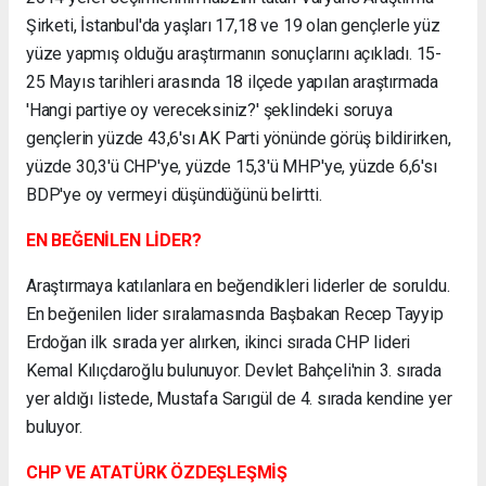
Şirketi, İstanbul'da yaşları 17,18 ve 19 olan gençlerle yüz
yüze yapmış olduğu araştırmanın sonuçlarını açıkladı. 15-
25 Mayıs tarihleri arasında 18 ilçede yapılan araştırmada
'Hangi partiye oy vereceksiniz?' şeklindeki soruya
gençlerin yüzde 43,6'sı AK Parti yönünde görüş bildirirken,
yüzde 30,3'ü CHP'ye, yüzde 15,3'ü MHP'ye, yüzde 6,6'sı
BDP'ye oy vermeyi düşündüğünü belirtti.
EN BEĞENİLEN LİDER?
Araştırmaya katılanlara en beğendikleri liderler de soruldu.
En beğenilen lider sıralamasında Başbakan Recep Tayyip
Erdoğan ilk sırada yer alırken, ikinci sırada CHP lideri
Kemal Kılıçdaroğlu bulunuyor. Devlet Bahçeli'nin 3. sırada
yer aldığı listede, Mustafa Sarıgül de 4. sırada kendine yer
buluyor.
CHP VE ATATÜRK ÖZDEŞLEŞMİŞ