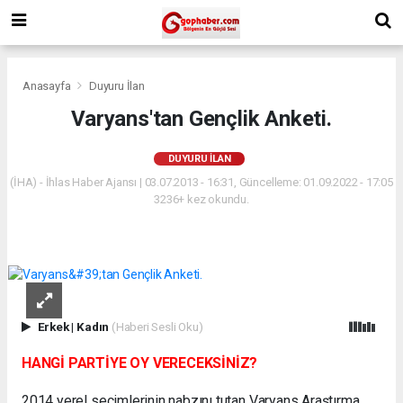
Anasayfa
Duyuru İlan
Varyans'tan Gençlik Anketi.
DUYURU İLAN
(İHA) - İhlas Haber Ajansı | 03.07.2013 - 16:31, Güncelleme: 01.09.2022 - 17:05
3236+ kez okundu.
Erkek
|
Kadın
(Haberi Sesli Oku)
HANGİ PARTİYE OY VERECEKSİNİZ?
2014 yerel seçimlerinin nabzını tutan Varyans Araştırma