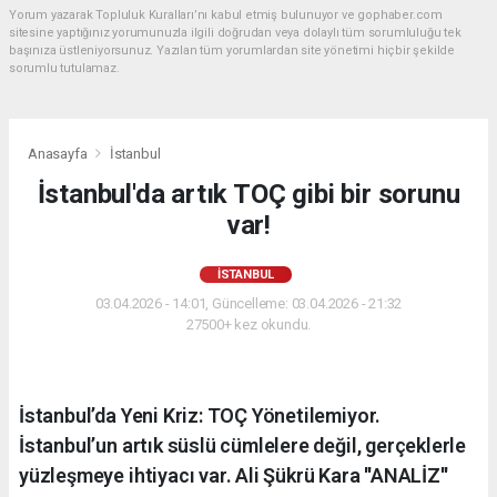
Yorum yazarak Topluluk Kuralları’nı kabul etmiş bulunuyor ve gophaber.com
sitesine yaptığınız yorumunuzla ilgili doğrudan veya dolaylı tüm sorumluluğu tek
başınıza üstleniyorsunuz. Yazılan tüm yorumlardan site yönetimi hiçbir şekilde
sorumlu tutulamaz.
Anasayfa
İstanbul
İstanbul'da artık TOÇ gibi bir sorunu
var!
İSTANBUL
03.04.2026 - 14:01, Güncelleme: 03.04.2026 - 21:32
27500+ kez okundu.
İstanbul’da Yeni Kriz: TOÇ Yönetilemiyor.
İstanbul’un artık süslü cümlelere değil, gerçeklerle
yüzleşmeye ihtiyacı var. Ali Şükrü Kara ''ANALİZ''