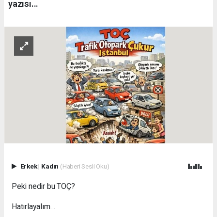
yazısı...
Erkek
|
Kadın
(Haberi Sesli Oku)
Peki nedir bu TOÇ?
Hatırlayalım…