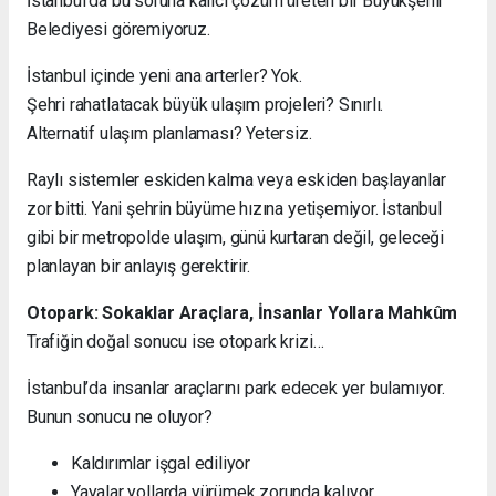
İstanbul’da bu soruna kalıcı çözüm üreten bir Büyükşehir
Belediyesi göremiyoruz.
İstanbul içinde yeni ana arterler? Yok.
Şehri rahatlatacak büyük ulaşım projeleri? Sınırlı.
Alternatif ulaşım planlaması? Yetersiz.
Raylı sistemler eskiden kalma veya eskiden başlayanlar
zor bitti. Yani şehrin büyüme hızına yetişemiyor. İstanbul
gibi bir metropolde ulaşım, günü kurtaran değil, geleceği
planlayan bir anlayış gerektirir.
Otopark: Sokaklar Araçlara, İnsanlar Yollara Mahkûm
Trafiğin doğal sonucu ise otopark krizi…
İstanbul’da insanlar araçlarını park edecek yer bulamıyor.
Bunun sonucu ne oluyor?
Kaldırımlar işgal ediliyor
Yayalar yollarda yürümek zorunda kalıyor